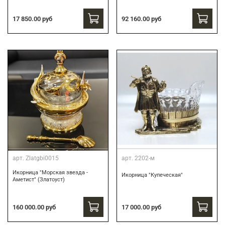
17 850.00 руб
92 160.00 руб
арт.
Zlatgbi0015
арт.
2202-м
Икорница "Морская звезда -
Икорница "Купеческая"
Аметист" (Златоуст)
160 000.00 руб
17 000.00 руб