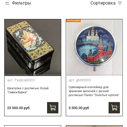
Фильтры
Сортировка
Распродажа
арт.
Palgbsk0003
арт.
gbt00005
Сувенирный контейнер для
Шкатулка с росписью Холуй
хранения мелочей с ручной
"Сивка-Бурка"
росписью Палех "Золотые купола"
3 500.00 руб
23 500.00 руб