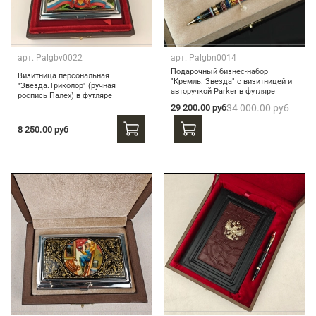
арт.
Palgbv0022
арт.
Palgbn0014
Подарочный бизнес-набор
Визитница персональная
"Кремль. Звезда" с визитницей и
"Звезда.Триколор" (ручная
авторучкой Parker в футляре
роспись Палех) в футляре
29 200.00 руб
34 000.00 руб
8 250.00 руб