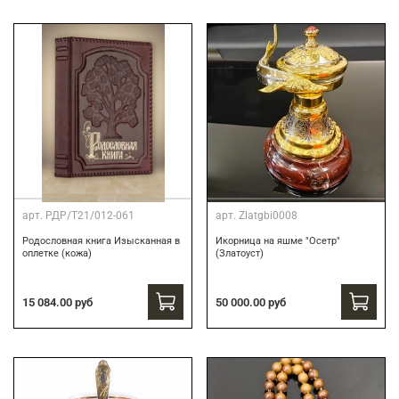
арт.
РДР/Т21/012-061
арт.
Zlatgbi0008
Родословная книга Изысканная в
Икорница на яшме "Осетр"
оплетке (кожа)
(Златоуст)
15 084.00 руб
50 000.00 руб