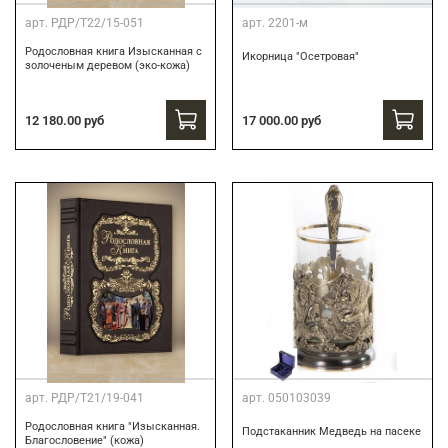
арт.
РДР/Т22/15-051
арт.
2201-м
Родословная книга Изысканная с
Икорница "Осетровая"
золоченым деревом (эко-кожа)
12 180.00 руб
17 000.00 руб
арт.
РДР/Т21/19-041
арт.
050103039
Родословная книга "Изысканная.
Подстаканник Медведь на пасеке
Благословение" (кожа)