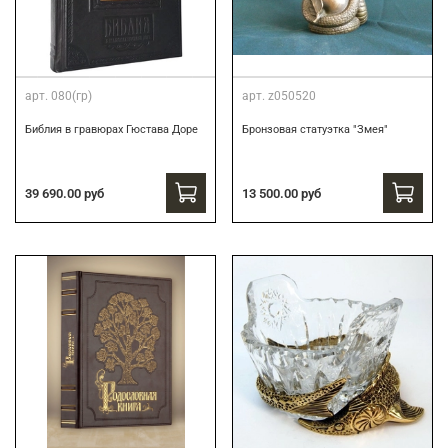
арт.
080(гр)
арт.
z050520
Библия в гравюрах Гюстава Доре
Бронзовая статуэтка "Змея"
39 690.00 руб
13 500.00 руб