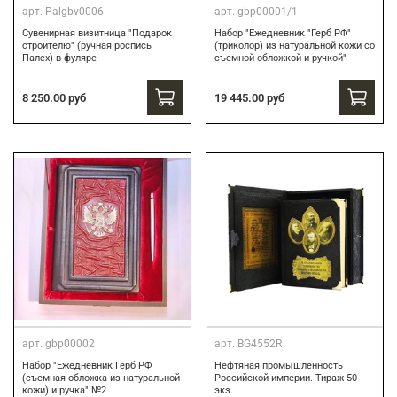
арт.
Palgbv0006
арт.
gbp00001/1
Сувенирная визитница "Подарок
Набор "Ежедневник "Герб РФ"
строителю" (ручная роспись
(триколор) из натуральной кожи со
Палех) в фуляре
съемной обложкой и ручкой"
8 250.00 руб
19 445.00 руб
арт.
gbp00002
арт.
BG4552R
Набор "Ежедневник Герб РФ
Нефтяная промышленность
(съемная обложка из натуральной
Российской империи. Тираж 50
кожи) и ручка" №2
экз.