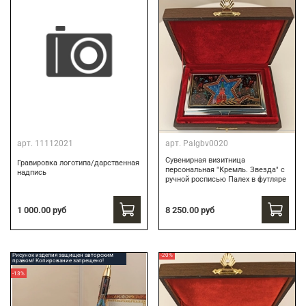
арт.
11112021
арт.
Palgbv0020
Сувенирная визитница
Гравировка логотипа/дарственная
персональная "Кремль. Звезда" с
надпись
ручной росписью Палех в футляре
8 250.00 руб
1 000.00 руб
Рисунок изделия защищен авторским
-20%
правом! Копирование запрещено!
-13%