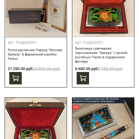
арт.
Palgbp0001
арт.
Palgbv0021
Визитница сувенирная
Ручка расписная Паркер "Москва.
персональная "Звезда" с ручной
Кремль" в фирменной коробке
росписью Палех в подарочном
Parker
футляре
21 250.00 руб
24 500.00 руб
6 600.00 руб
8 250.00 руб
Рисунок изделия защищен авторским
правом! Копирование запрещено!
-14%