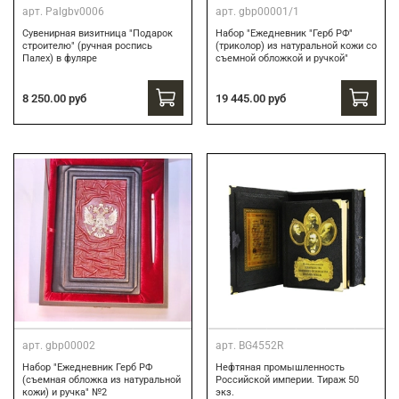
арт.
Palgbv0006
арт.
gbp00001/1
Сувенирная визитница "Подарок
Набор "Ежедневник "Герб РФ"
строителю" (ручная роспись
(триколор) из натуральной кожи со
Палех) в фуляре
съемной обложкой и ручкой"
8 250.00 руб
19 445.00 руб
арт.
gbp00002
арт.
BG4552R
Набор "Ежедневник Герб РФ
Нефтяная промышленность
(съемная обложка из натуральной
Российской империи. Тираж 50
кожи) и ручка" №2
экз.