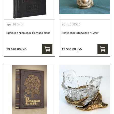
арт.
080(гр)
арт.
z050520
Библия в гравюрах Гюстава Доре
Бронзовая статуэтка "Змея"
39 690.00 руб
13 500.00 руб