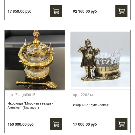
17 850.00 руб
92 160.00 руб
арт.
Zlatgbi0015
арт.
2202-м
Икорница "Морская звезда -
Икорница "Купеческая"
Аметист" (Златоуст)
160 000.00 руб
17 000.00 руб