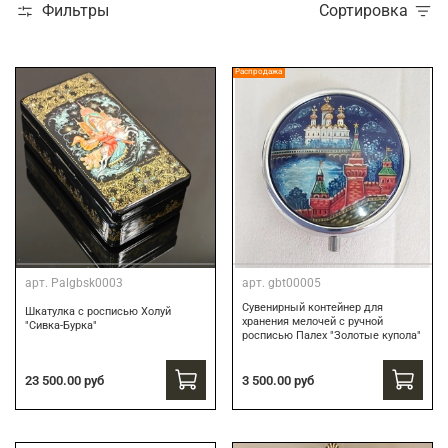
Фильтры
Сортировка
Распродажа
арт.
Palgbsk0003
арт.
gbt00005
Сувенирный контейнер для
Шкатулка с росписью Холуй
хранения мелочей с ручной
"Сивка-Бурка"
росписью Палех "Золотые купола"
3 500.00 руб
23 500.00 руб