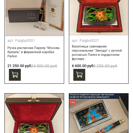
арт.
Palgbp0001
арт.
Palgbv0021
Визитница сувенирная
Ручка расписная Паркер "Москва.
персональная "Звезда" с ручной
Кремль" в фирменной коробке
росписью Палех в подарочном
Parker
футляре
21 250.00 руб
24 500.00 руб
6 600.00 руб
8 250.00 руб
Рисунок изделия защищен авторским
правом! Копирование запрещено!
-14%