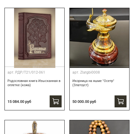
арт.
РДР/Т21/012-061
арт.
Zlatgbi0008
Родословная книга Изысканная в
Икорница на яшме "Осетр"
оплетке (кожа)
(Златоуст)
15 084.00 руб
50 000.00 руб