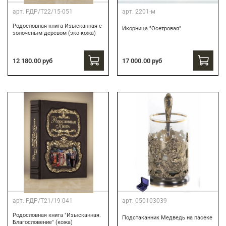
арт.
РДР/Т22/15-051
арт.
2201-м
Родословная книга Изысканная с
Икорница "Осетровая"
золоченым деревом (эко-кожа)
12 180.00 руб
17 000.00 руб
арт.
РДР/Т21/19-041
арт.
050103039
Родословная книга "Изысканная.
Подстаканник Медведь на пасеке
Благословение" (кожа)