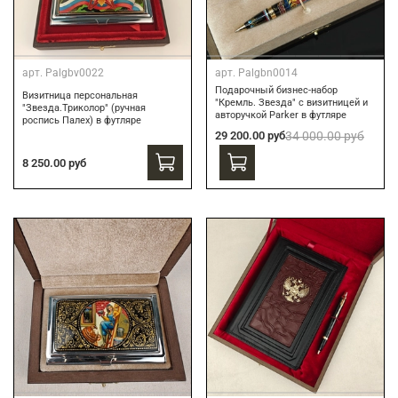
арт.
Palgbv0022
арт.
Palgbn0014
Подарочный бизнес-набор
Визитница персональная
"Кремль. Звезда" с визитницей и
"Звезда.Триколор" (ручная
авторучкой Parker в футляре
роспись Палех) в футляре
29 200.00 руб
34 000.00 руб
8 250.00 руб