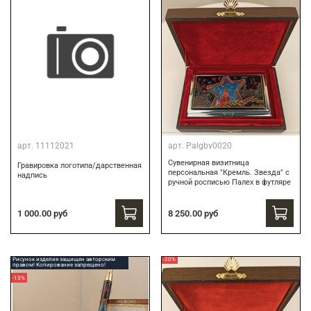
арт.
11112021
арт.
Palgbv0020
Сувенирная визитница
Гравировка логотипа/дарственная
персональная "Кремль. Звезда" с
надпись
ручной росписью Палех в футляре
8 250.00 руб
1 000.00 руб
Рисунок изделия защищен авторским
-20%
правом! Копирование запрещено!
-13%