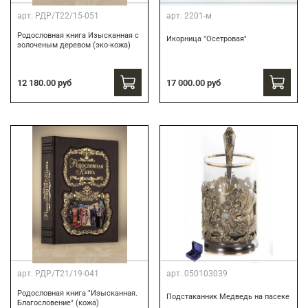
арт.
РДР/Т22/15-051
арт.
2201-м
Родословная книга Изысканная с
Икорница "Осетровая"
золоченым деревом (эко-кожа)
12 180.00 руб
17 000.00 руб
арт.
РДР/Т21/19-041
арт.
050103039
Родословная книга "Изысканная.
Подстаканник Медведь на пасеке
Благословение" (кожа)