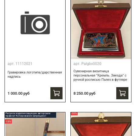
арт.
11112021
арт.
Palgbv0020
Сувенирная визитница
Гравировка логотипа/дарственная
персональная "Кремль. Звезда" с
надпись
ручной росписью Палех в футляре
8 250.00 руб
1 000.00 руб
Рисунок изделия защищен авторским
-20%
правом! Копирование запрещено!
-13%