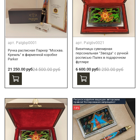
арт.
Palgbp0001
арт.
Palgbv0021
Визитница сувенирная
Ручка расписная Паркер "Москва.
персональная "Звезда" с ручной
Кремль" в фирменной коробке
росписью Палех в подарочном
Parker
футляре
21 250.00 руб
24 500.00 руб
6 600.00 руб
8 250.00 руб
Рисунок изделия защищен авторским
правом! Копирование запрещено!
-14%