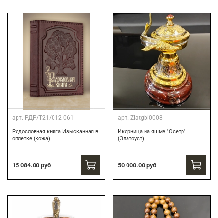
арт.
РДР/Т21/012-061
арт.
Zlatgbi0008
Родословная книга Изысканная в
Икорница на яшме "Осетр"
оплетке (кожа)
(Златоуст)
15 084.00 руб
50 000.00 руб