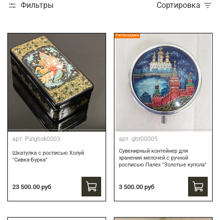
Фильтры
Сортировка
Распродажа
арт.
Palgbsk0003
арт.
gbt00005
Сувенирный контейнер для
Шкатулка с росписью Холуй
хранения мелочей с ручной
"Сивка-Бурка"
росписью Палех "Золотые купола"
3 500.00 руб
23 500.00 руб