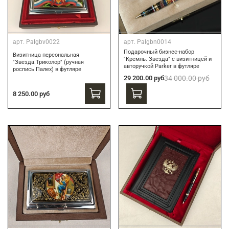
арт.
Palgbv0022
арт.
Palgbn0014
Подарочный бизнес-набор
Визитница персональная
"Кремль. Звезда" с визитницей и
"Звезда.Триколор" (ручная
авторучкой Parker в футляре
роспись Палех) в футляре
29 200.00 руб
34 000.00 руб
8 250.00 руб