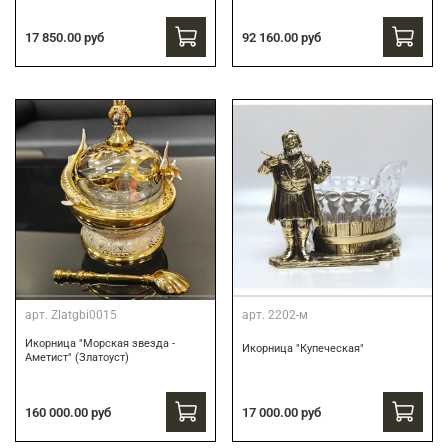
17 850.00 руб
92 160.00 руб
арт.
Zlatgbi0015
арт.
2202-м
Икорница "Морская звезда -
Икорница "Купеческая"
Аметист" (Златоуст)
160 000.00 руб
17 000.00 руб