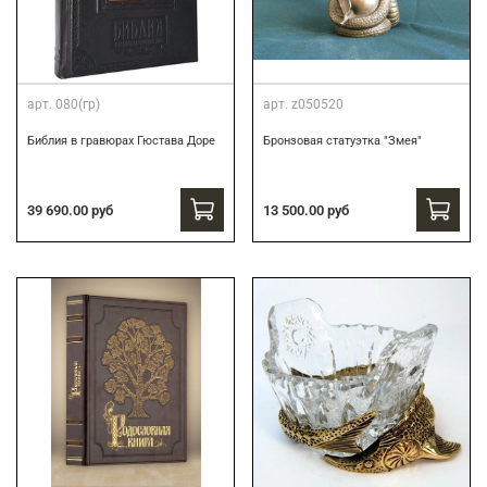
арт.
080(гр)
арт.
z050520
Библия в гравюрах Гюстава Доре
Бронзовая статуэтка "Змея"
39 690.00 руб
13 500.00 руб