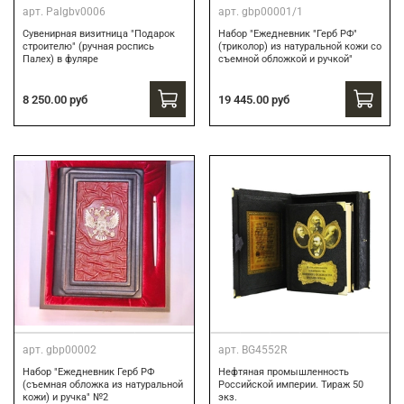
арт.
Palgbv0006
арт.
gbp00001/1
Сувенирная визитница "Подарок
Набор "Ежедневник "Герб РФ"
строителю" (ручная роспись
(триколор) из натуральной кожи со
Палех) в фуляре
съемной обложкой и ручкой"
8 250.00 руб
19 445.00 руб
арт.
gbp00002
арт.
BG4552R
Набор "Ежедневник Герб РФ
Нефтяная промышленность
(съемная обложка из натуральной
Российской империи. Тираж 50
кожи) и ручка" №2
экз.