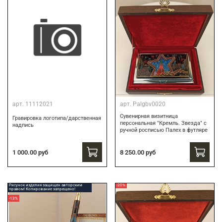
арт.
11112021
арт.
Palgbv0020
Сувенирная визитница
Гравировка логотипа/дарственная
персональная "Кремль. Звезда" с
надпись
ручной росписью Палех в футляре
8 250.00 руб
1 000.00 руб
Рисунок изделия защищен авторским
-20%
правом! Копирование запрещено!
-13%