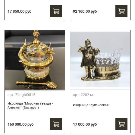
17 850.00 руб
92 160.00 руб
арт.
Zlatgbi0015
арт.
2202-м
Икорница "Морская звезда -
Икорница "Купеческая"
Аметист" (Златоуст)
160 000.00 руб
17 000.00 руб