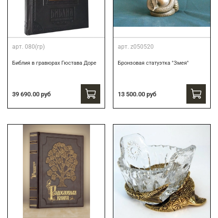
арт.
080(гр)
арт.
z050520
Библия в гравюрах Гюстава Доре
Бронзовая статуэтка "Змея"
39 690.00 руб
13 500.00 руб