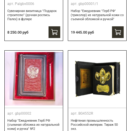
арт.
Palgbv0006
арт.
gbp00001/1
Сувенирная визитница "Подарок
Набор "Ежедневник "Герб РФ"
строителю" (ручная роспись
(триколор) из натуральной кожи со
Палех) в фуляре
съемной обложкой и ручкой"
8 250.00 руб
19 445.00 руб
арт.
gbp00002
арт.
BG4552R
Набор "Ежедневник Герб РФ
Нефтяная промышленность
(съемная обложка из натуральной
Российской империи. Тираж 50
кожи) и ручка" №2
экз.