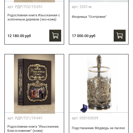
арт.
РДР/Т22/15-051
арт.
2201-м
Родословная книга Изысканная с
Икорница "Осетровая"
золоченым деревом (эко-кожа)
12 180.00 руб
17 000.00 руб
арт.
РДР/Т21/19-041
арт.
050103039
Родословная книга "Изысканная.
Подстаканник Медведь на пасеке
Благословение" (кожа)