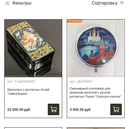
Фильтры
Сортировка
Распродажа
арт.
Palgbsk0003
арт.
gbt00005
Сувенирный контейнер для
Шкатулка с росписью Холуй
хранения мелочей с ручной
"Сивка-Бурка"
росписью Палех "Золотые купола"
3 500.00 руб
23 500.00 руб