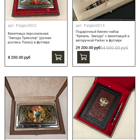
арт.
Palgbv0022
арт.
Palgbn0014
Подарочный бизнес-набор
Визитница персональная
"Кремль. Звезда" с визитницей и
"Звезда.Триколор" (ручная
авторучкой Parker в футляре
роспись Палех) в футляре
29 200.00 руб
34 000.00 руб
8 250.00 руб