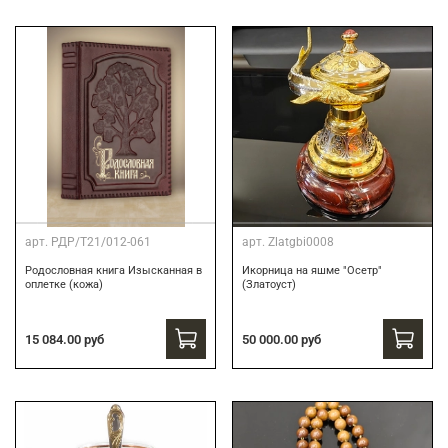
арт.
РДР/Т21/012-061
арт.
Zlatgbi0008
Родословная книга Изысканная в
Икорница на яшме "Осетр"
оплетке (кожа)
(Златоуст)
15 084.00 руб
50 000.00 руб