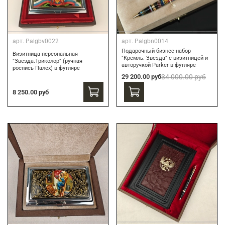
арт.
Palgbv0022
арт.
Palgbn0014
Подарочный бизнес-набор
Визитница персональная
"Кремль. Звезда" с визитницей и
"Звезда.Триколор" (ручная
авторучкой Parker в футляре
роспись Палех) в футляре
29 200.00 руб
34 000.00 руб
8 250.00 руб