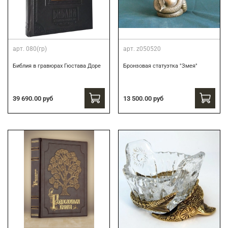
арт.
080(гр)
арт.
z050520
Библия в гравюрах Гюстава Доре
Бронзовая статуэтка "Змея"
39 690.00 руб
13 500.00 руб