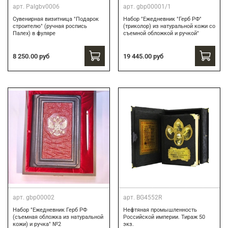
арт.
Palgbv0006
арт.
gbp00001/1
Сувенирная визитница "Подарок
Набор "Ежедневник "Герб РФ"
строителю" (ручная роспись
(триколор) из натуральной кожи со
Палех) в фуляре
съемной обложкой и ручкой"
8 250.00 руб
19 445.00 руб
арт.
gbp00002
арт.
BG4552R
Набор "Ежедневник Герб РФ
Нефтяная промышленность
(съемная обложка из натуральной
Российской империи. Тираж 50
кожи) и ручка" №2
экз.