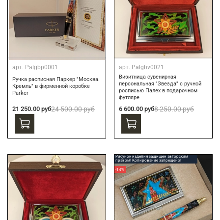
арт.
Palgbp0001
арт.
Palgbv0021
Визитница сувенирная
Ручка расписная Паркер "Москва.
персональная "Звезда" с ручной
Кремль" в фирменной коробке
росписью Палех в подарочном
Parker
футляре
21 250.00 руб
24 500.00 руб
6 600.00 руб
8 250.00 руб
Рисунок изделия защищен авторским
правом! Копирование запрещено!
-14%