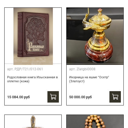
арт.
РДР/Т21/012-061
арт.
Zlatgbi0008
Родословная книга Изысканная в
Икорница на яшме "Осетр"
оплетке (кожа)
(Златоуст)
15 084.00 руб
50 000.00 руб