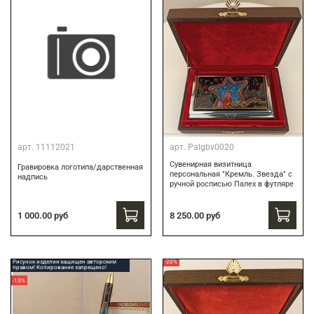
арт.
11112021
арт.
Palgbv0020
Сувенирная визитница
Гравировка логотипа/дарственная
персональная "Кремль. Звезда" с
надпись
ручной росписью Палех в футляре
8 250.00 руб
1 000.00 руб
Рисунок изделия защищен авторским
-20%
правом! Копирование запрещено!
-13%