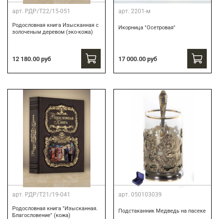
арт.
РДР/Т22/15-051
арт.
2201-м
Родословная книга Изысканная с
Икорница "Осетровая"
золоченым деревом (эко-кожа)
12 180.00 руб
17 000.00 руб
арт.
РДР/Т21/19-041
арт.
050103039
Родословная книга "Изысканная.
Подстаканник Медведь на пасеке
Благословение" (кожа)