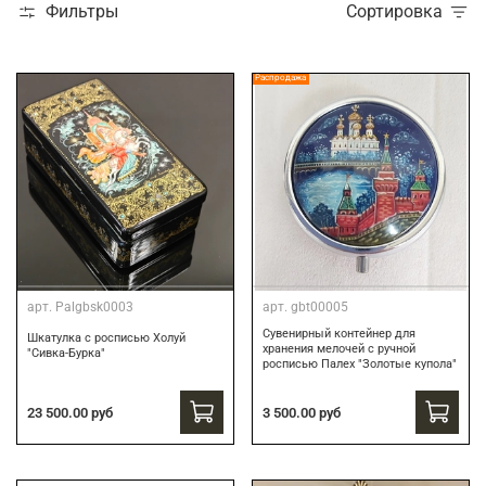
Фильтры
Сортировка
Распродажа
арт.
Palgbsk0003
арт.
gbt00005
Сувенирный контейнер для
Шкатулка с росписью Холуй
хранения мелочей с ручной
"Сивка-Бурка"
росписью Палех "Золотые купола"
3 500.00 руб
23 500.00 руб