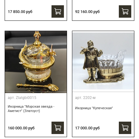
17 850.00 руб
92 160.00 руб
арт.
Zlatgbi0015
арт.
2202-м
Икорница "Морская звезда -
Икорница "Купеческая"
Аметист" (Златоуст)
160 000.00 руб
17 000.00 руб