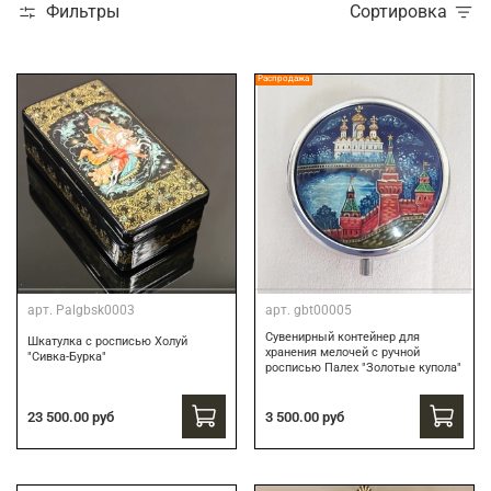
Фильтры
Сортировка
Распродажа
арт.
Palgbsk0003
арт.
gbt00005
Сувенирный контейнер для
Шкатулка с росписью Холуй
хранения мелочей с ручной
"Сивка-Бурка"
росписью Палех "Золотые купола"
3 500.00 руб
23 500.00 руб