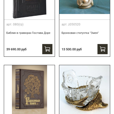
арт.
080(гр)
арт.
z050520
Библия в гравюрах Гюстава Доре
Бронзовая статуэтка "Змея"
39 690.00 руб
13 500.00 руб