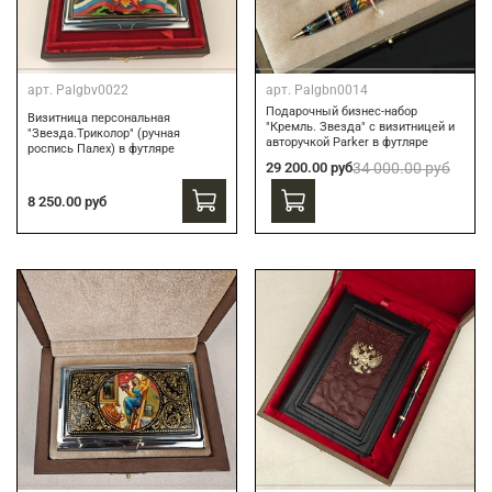
арт.
Palgbv0022
арт.
Palgbn0014
Подарочный бизнес-набор
Визитница персональная
"Кремль. Звезда" с визитницей и
"Звезда.Триколор" (ручная
авторучкой Parker в футляре
роспись Палех) в футляре
29 200.00 руб
34 000.00 руб
8 250.00 руб