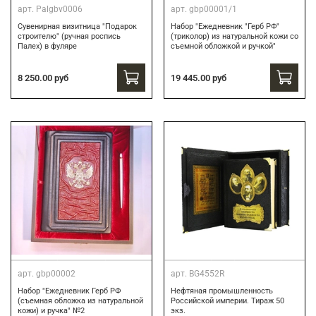
арт.
Palgbv0006
арт.
gbp00001/1
Сувенирная визитница "Подарок
Набор "Ежедневник "Герб РФ"
строителю" (ручная роспись
(триколор) из натуральной кожи со
Палех) в фуляре
съемной обложкой и ручкой"
8 250.00 руб
19 445.00 руб
арт.
gbp00002
арт.
BG4552R
Набор "Ежедневник Герб РФ
Нефтяная промышленность
(съемная обложка из натуральной
Российской империи. Тираж 50
кожи) и ручка" №2
экз.