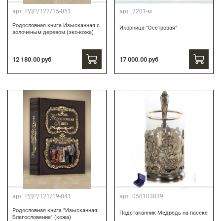
арт.
РДР/Т22/15-051
арт.
2201-м
Родословная книга Изысканная с
Икорница "Осетровая"
золоченым деревом (эко-кожа)
12 180.00 руб
17 000.00 руб
арт.
РДР/Т21/19-041
арт.
050103039
Родословная книга "Изысканная.
Подстаканник Медведь на пасеке
Благословение" (кожа)