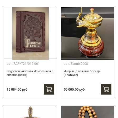
арт.
РДР/Т21/012-061
арт.
Zlatgbi0008
Родословная книга Изысканная в
Икорница на яшме "Осетр"
оплетке (кожа)
(Златоуст)
15 084.00 руб
50 000.00 руб