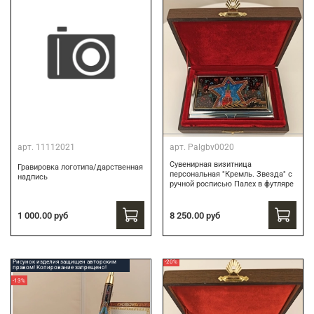
арт.
11112021
арт.
Palgbv0020
Сувенирная визитница
Гравировка логотипа/дарственная
персональная "Кремль. Звезда" с
надпись
ручной росписью Палех в футляре
8 250.00 руб
1 000.00 руб
Рисунок изделия защищен авторским
-20%
правом! Копирование запрещено!
-13%