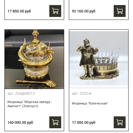
17 850.00 руб
92 160.00 руб
арт.
Zlatgbi0015
арт.
2202-м
Икорница "Морская звезда -
Икорница "Купеческая"
Аметист" (Златоуст)
160 000.00 руб
17 000.00 руб