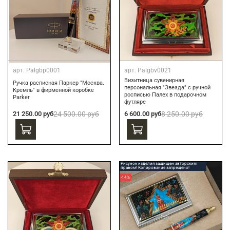
арт.
Palgbp0001
арт.
Palgbv0021
Визитница сувенирная
Ручка расписная Паркер "Москва.
персональная "Звезда" с ручной
Кремль" в фирменной коробке
росписью Палех в подарочном
Parker
футляре
21 250.00 руб
24 500.00 руб
6 600.00 руб
8 250.00 руб
Рисунок изделия защищен авторским
правом! Копирование запрещено!
-14%