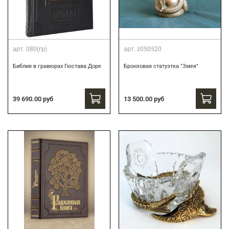
арт.
080(гр)
арт.
z050520
Библия в гравюрах Гюстава Доре
Бронзовая статуэтка "Змея"
39 690.00 руб
13 500.00 руб