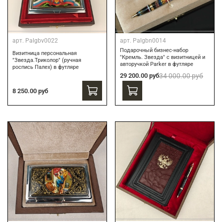
арт.
Palgbv0022
арт.
Palgbn0014
Подарочный бизнес-набор
Визитница персональная
"Кремль. Звезда" с визитницей и
"Звезда.Триколор" (ручная
авторучкой Parker в футляре
роспись Палех) в футляре
29 200.00 руб
34 000.00 руб
8 250.00 руб