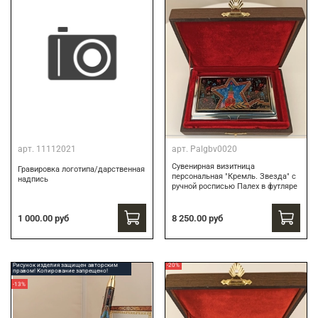
арт.
11112021
арт.
Palgbv0020
Сувенирная визитница
Гравировка логотипа/дарственная
персональная "Кремль. Звезда" с
надпись
ручной росписью Палех в футляре
8 250.00 руб
1 000.00 руб
Рисунок изделия защищен авторским
-20%
правом! Копирование запрещено!
-13%