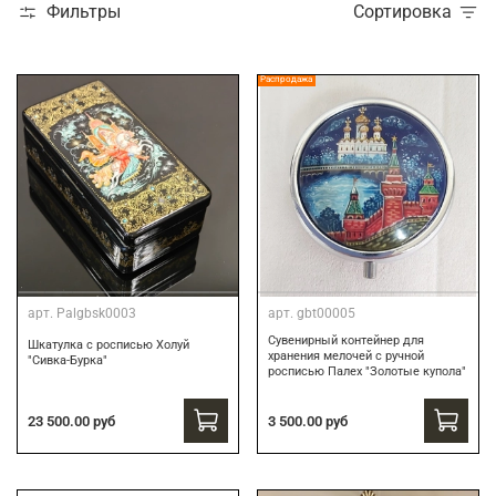
Фильтры
Сортировка
Распродажа
арт.
Palgbsk0003
арт.
gbt00005
Сувенирный контейнер для
Шкатулка с росписью Холуй
хранения мелочей с ручной
"Сивка-Бурка"
росписью Палех "Золотые купола"
3 500.00 руб
23 500.00 руб