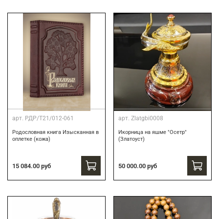
арт.
РДР/Т21/012-061
арт.
Zlatgbi0008
Родословная книга Изысканная в
Икорница на яшме "Осетр"
оплетке (кожа)
(Златоуст)
15 084.00 руб
50 000.00 руб