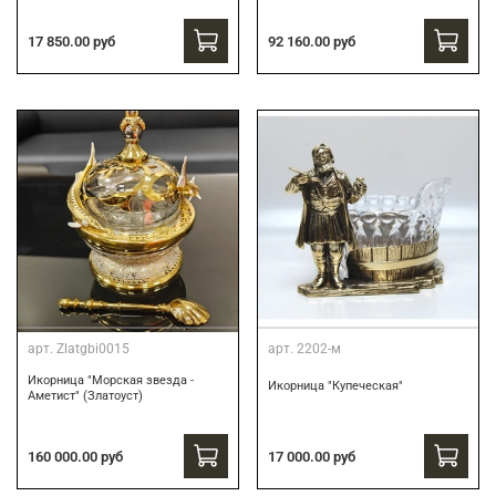
17 850.00 руб
92 160.00 руб
арт.
Zlatgbi0015
арт.
2202-м
Икорница "Морская звезда -
Икорница "Купеческая"
Аметист" (Златоуст)
160 000.00 руб
17 000.00 руб