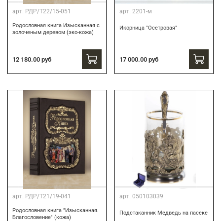
арт.
РДР/Т22/15-051
арт.
2201-м
Родословная книга Изысканная с
Икорница "Осетровая"
золоченым деревом (эко-кожа)
12 180.00 руб
17 000.00 руб
арт.
РДР/Т21/19-041
арт.
050103039
Родословная книга "Изысканная.
Подстаканник Медведь на пасеке
Благословение" (кожа)