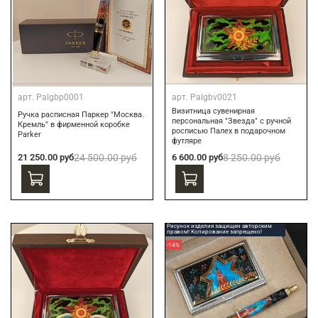
арт.
Palgbp0001
арт.
Palgbv0021
Визитница сувенирная
Ручка расписная Паркер "Москва.
персональная "Звезда" с ручной
Кремль" в фирменной коробке
росписью Палех в подарочном
Parker
футляре
21 250.00 руб
24 500.00 руб
6 600.00 руб
8 250.00 руб
Рисунок изделия защищен авторским
правом! Копирование запрещено!
-14%