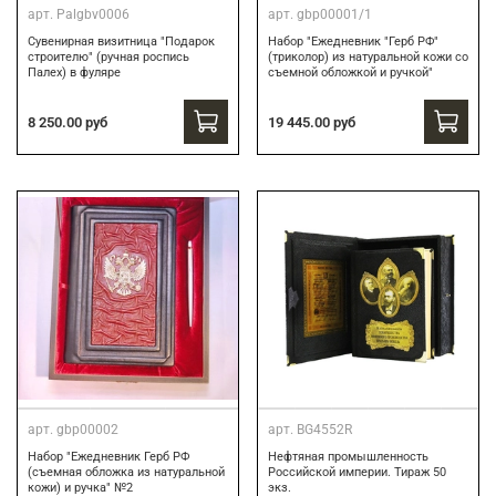
арт.
Palgbv0006
арт.
gbp00001/1
Сувенирная визитница "Подарок
Набор "Ежедневник "Герб РФ"
строителю" (ручная роспись
(триколор) из натуральной кожи со
Палех) в фуляре
съемной обложкой и ручкой"
8 250.00 руб
19 445.00 руб
арт.
gbp00002
арт.
BG4552R
Набор "Ежедневник Герб РФ
Нефтяная промышленность
(съемная обложка из натуральной
Российской империи. Тираж 50
кожи) и ручка" №2
экз.