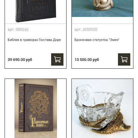
арт.
080(гр)
арт.
z050520
Библия в гравюрах Гюстава Доре
Бронзовая статуэтка "Змея"
39 690.00 руб
13 500.00 руб