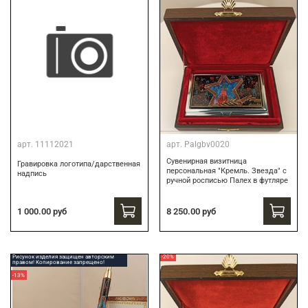
арт.
11112021
арт.
Palgbv0020
Сувенирная визитница
Гравировка логотипа/дарственная
персональная "Кремль. Звезда" с
надпись
ручной росписью Палех в футляре
8 250.00 руб
1 000.00 руб
Рисунок изделия защищен авторским
-20%
правом! Копирование запрещено!
-13%