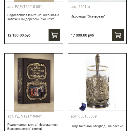
арт.
РДР/Т22/15-051
арт.
2201-м
Родословная книга Изысканная с
Икорница "Осетровая"
золоченым деревом (эко-кожа)
12 180.00 руб
17 000.00 руб
арт.
РДР/Т21/19-041
арт.
050103039
Родословная книга "Изысканная.
Подстаканник Медведь на пасеке
Благословение" (кожа)