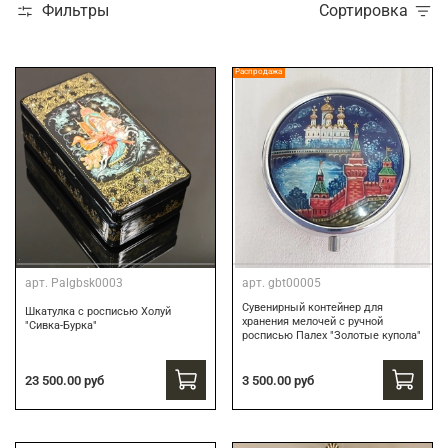
Фильтры
Сортировка
Распродажа
арт.
Palgbsk0003
арт.
gbt00005
Сувенирный контейнер для
Шкатулка с росписью Холуй
хранения мелочей с ручной
"Сивка-Бурка"
росписью Палех "Золотые купола"
3 500.00 руб
23 500.00 руб