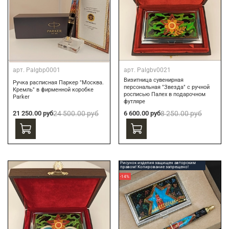
арт.
Palgbp0001
арт.
Palgbv0021
Визитница сувенирная
Ручка расписная Паркер "Москва.
персональная "Звезда" с ручной
Кремль" в фирменной коробке
росписью Палех в подарочном
Parker
футляре
21 250.00 руб
24 500.00 руб
6 600.00 руб
8 250.00 руб
Рисунок изделия защищен авторским
правом! Копирование запрещено!
-14%