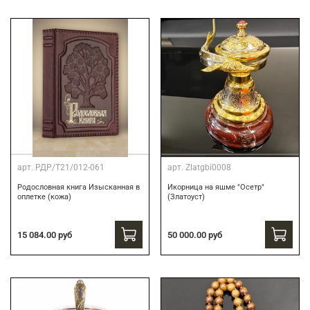
арт.
РДР/Т21/012-061
арт.
Zlatgbi0008
Родословная книга Изысканная в
Икорница на яшме "Осетр"
оплетке (кожа)
(Златоуст)
15 084.00 руб
50 000.00 руб