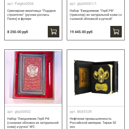
арт.
Palgbv0006
арт.
gbp00001/1
Сувенирная визитница "Подарок
Набор "Ежедневник "Герб РФ"
строителю" (ручная роспись
(триколор) из натуральной кожи со
Палех) в фуляре
съемной обложкой и ручкой"
8 250.00 руб
19 445.00 руб
арт.
gbp00002
арт.
BG4552R
Набор "Ежедневник Герб РФ
Нефтяная промышленность
(съемная обложка из натуральной
Российской империи. Тираж 50
кожи) и ручка" №2
экз.