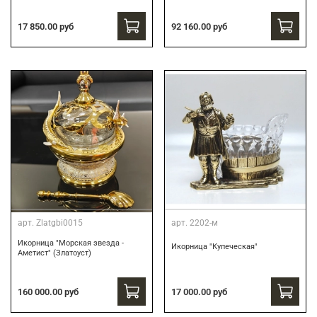
17 850.00 руб
92 160.00 руб
арт.
Zlatgbi0015
арт.
2202-м
Икорница "Морская звезда -
Икорница "Купеческая"
Аметист" (Златоуст)
160 000.00 руб
17 000.00 руб