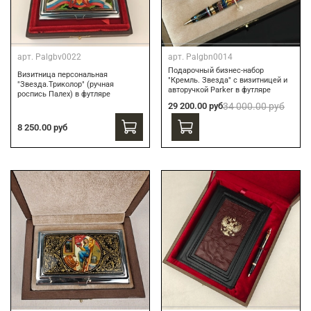
арт.
Palgbv0022
арт.
Palgbn0014
Подарочный бизнес-набор
Визитница персональная
"Кремль. Звезда" с визитницей и
"Звезда.Триколор" (ручная
авторучкой Parker в футляре
роспись Палех) в футляре
29 200.00 руб
34 000.00 руб
8 250.00 руб