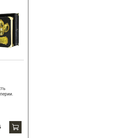
сть
перии.
б