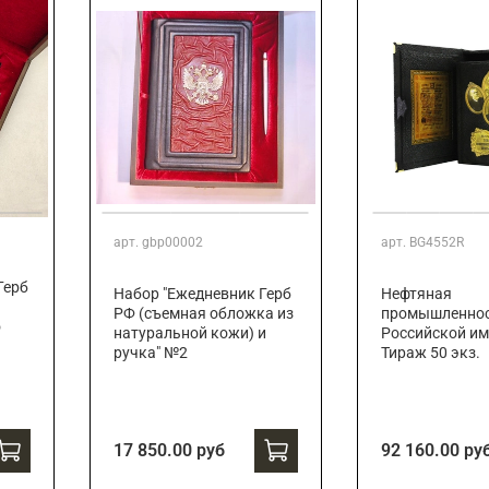
арт.
gbp00002
арт.
BG4552R
Герб
Набор "Ежедневник Герб
Нефтяная
РФ (съемная обложка из
промышленно
о
натуральной кожи) и
Российской им
ручка" №2
Тираж 50 экз.
17 850.00 руб
92 160.00 ру