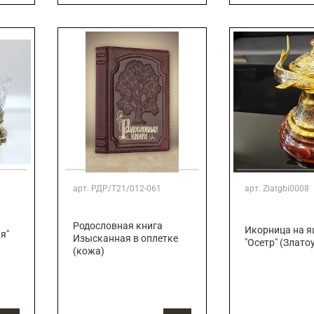
арт.
РДР/Т21/012-061
арт.
Zlatgbi0008
Родословная книга
Икорница на 
я"
Изысканная в оплетке
"Осетр" (Злато
(кожа)