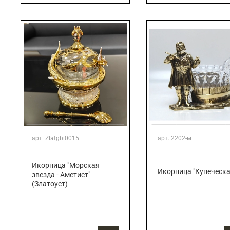
арт.
Zlatgbi0015
арт.
2202-м
Икорница "Морская
Икорница "Купеческа
звезда - Аметист"
(Златоуст)