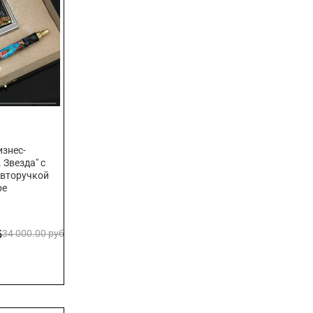
знес-
 Звезда" с
авторучкой
ре
б
34 000.00 руб