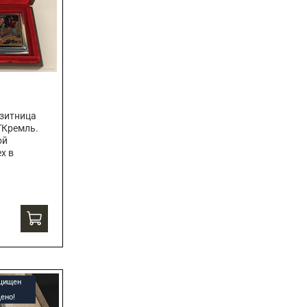
зитница
"Кремль.
ой
х в
ащищен
ено!