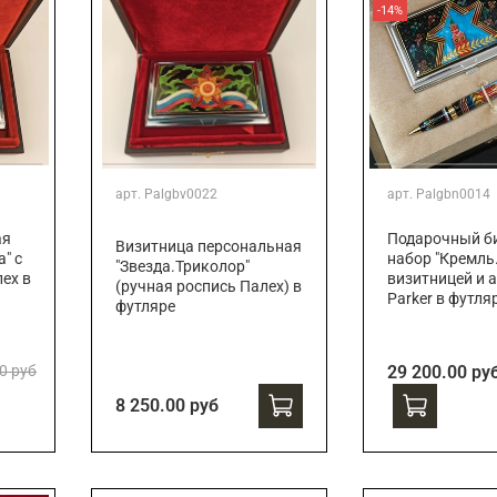
-14%
арт.
Palgbv0022
арт.
Palgbn0014
ая
Подарочный би
Визитница персональная
" с
набор "Кремль.
"Звезда.Триколор"
ех в
визитницей и 
(ручная роспись Палех) в
Parker в футля
футляре
0 руб
29 200.00 ру
8 250.00 руб