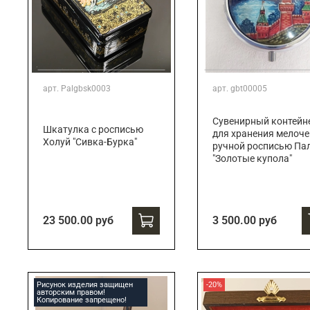
арт.
Palgbsk0003
арт.
gbt00005
Сувенирный контейн
Шкатулка с росписью
для хранения мелоче
Холуй "Сивка-Бурка"
ручной росписью Па
"Золотые купола"
23 500.00 руб
3 500.00 руб
Рисунок изделия защищен
-20%
авторским правом!
Копирование запрещено!