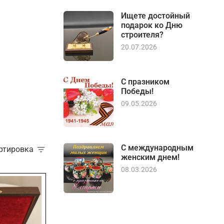
Ищете достойный
подарок ко Дню
строителя?
20.07.2026
С празником
Победы!
09.05.2026
С международным
ортировка
женским днем!
08.03.2026