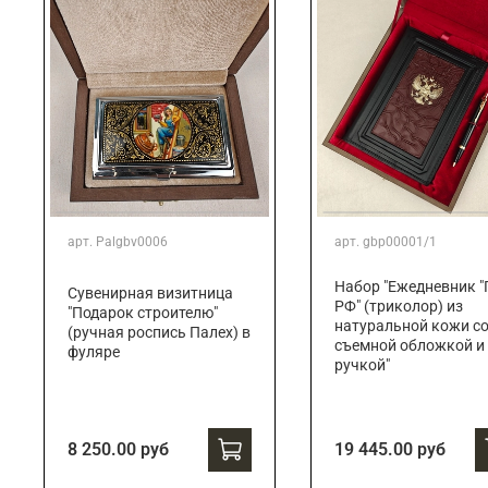
арт.
Palgbv0006
арт.
gbp00001/1
Набор "Ежедневник "
Сувенирная визитница
РФ" (триколор) из
"Подарок строителю"
натуральной кожи с
(ручная роспись Палех) в
съемной обложкой и
фуляре
ручкой"
8 250.00 руб
19 445.00 руб