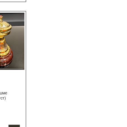
яшме
уст)