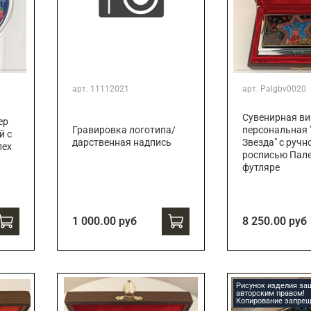
арт.
11112021
арт.
Palgbv0020
Сувенирная ви
ер
Гравировка логотипа/
персональная 
й с
дарственная надпись
Звезда" с ручн
лех
росписью Пале
футляре
1 000.00 руб
8 250.00 руб
Рисунок изделия з
авторским правом!
Копирование запрещ