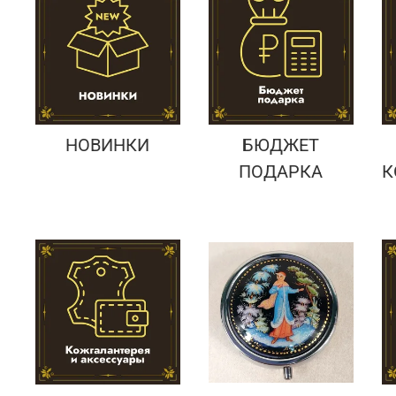
Подарки банковскому работнику
Подарки брокеру
Подарки директору/руководителю
НОВИНКИ
БЮДЖЕТ
ПОДАРКА
К