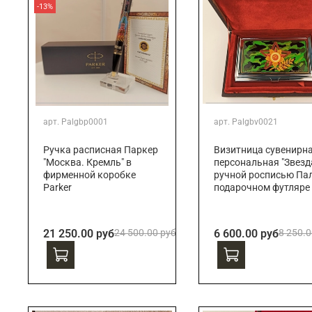
-13%
арт.
Palgbp0001
арт.
Palgbv0021
Ручка расписная Паркер
Визитница сувенирн
"Москва. Кремль" в
персональная "Звезда
фирменной коробке
ручной росписью Пал
Parker
подарочном футляре
21 250.00 руб
24 500.00 руб
6 600.00 руб
8 250.0