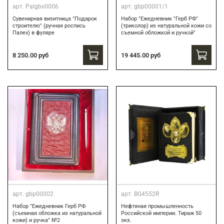
арт.
Palgbv0006
арт.
gbp00001/1
Сувенирная визитница "Подарок
Набор "Ежедневник "Герб РФ"
строителю" (ручная роспись
(триколор) из натуральной кожи со
Палех) в фуляре
съемной обложкой и ручкой"
8 250.00 руб
19 445.00 руб
арт.
gbp00002
арт.
BG4552R
Набор "Ежедневник Герб РФ
Нефтяная промышленность
(съемная обложка из натуральной
Российской империи. Тираж 50
кожи) и ручка" №2
экз.