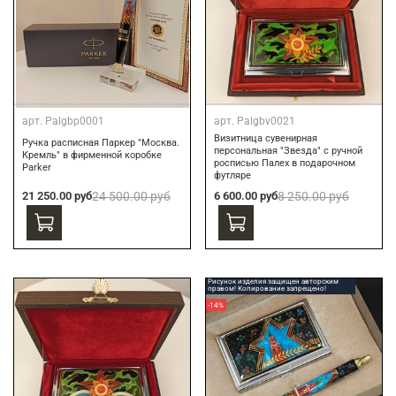
арт.
Palgbp0001
арт.
Palgbv0021
Визитница сувенирная
Ручка расписная Паркер "Москва.
персональная "Звезда" с ручной
Кремль" в фирменной коробке
росписью Палех в подарочном
Parker
футляре
21 250.00 руб
24 500.00 руб
6 600.00 руб
8 250.00 руб
Рисунок изделия защищен авторским
правом! Копирование запрещено!
-14%