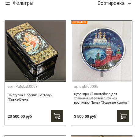
Фильтры
Сортировка
Распродажа
арт.
Palgbsk0003
арт.
gbt00005
Сувенирный контейнер для
Шкатулка с росписью Холуй
хранения мелочей с ручной
"Сивка-Бурка"
росписью Палех "Золотые купола"
3 500.00 руб
23 500.00 руб