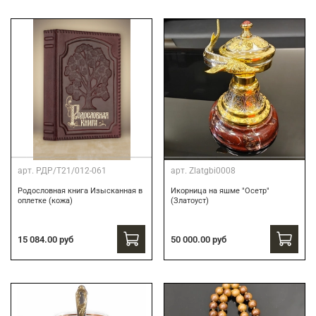
арт.
РДР/Т21/012-061
арт.
Zlatgbi0008
Родословная книга Изысканная в
Икорница на яшме "Осетр"
оплетке (кожа)
(Златоуст)
15 084.00 руб
50 000.00 руб