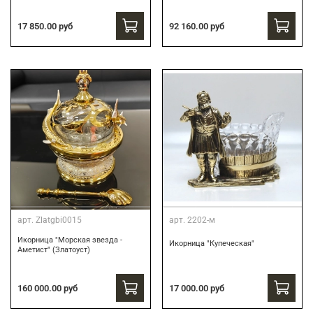
17 850.00 руб
92 160.00 руб
арт.
Zlatgbi0015
арт.
2202-м
Икорница "Морская звезда -
Икорница "Купеческая"
Аметист" (Златоуст)
160 000.00 руб
17 000.00 руб