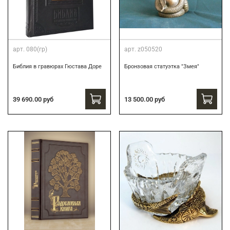
арт.
080(гр)
арт.
z050520
Библия в гравюрах Гюстава Доре
Бронзовая статуэтка "Змея"
39 690.00 руб
13 500.00 руб