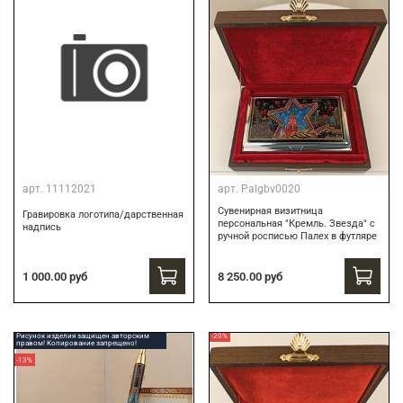
арт.
11112021
арт.
Palgbv0020
Сувенирная визитница
Гравировка логотипа/дарственная
персональная "Кремль. Звезда" с
надпись
ручной росписью Палех в футляре
8 250.00 руб
1 000.00 руб
Рисунок изделия защищен авторским
-20%
правом! Копирование запрещено!
-13%