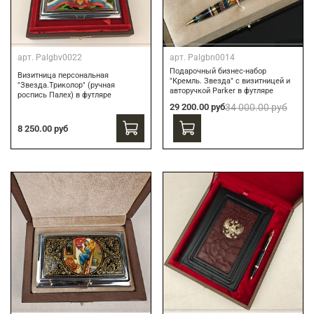
арт.
Palgbv0022
арт.
Palgbn0014
Подарочный бизнес-набор
Визитница персональная
"Кремль. Звезда" с визитницей и
"Звезда.Триколор" (ручная
авторучкой Parker в футляре
роспись Палех) в футляре
29 200.00 руб
34 000.00 руб
8 250.00 руб