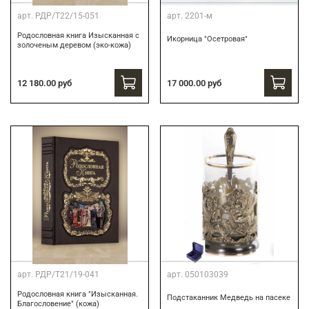
арт.
РДР/Т22/15-051
арт.
2201-м
Родословная книга Изысканная с
Икорница "Осетровая"
золоченым деревом (эко-кожа)
12 180.00 руб
17 000.00 руб
арт.
РДР/Т21/19-041
арт.
050103039
Родословная книга "Изысканная.
Подстаканник Медведь на пасеке
Благословение" (кожа)