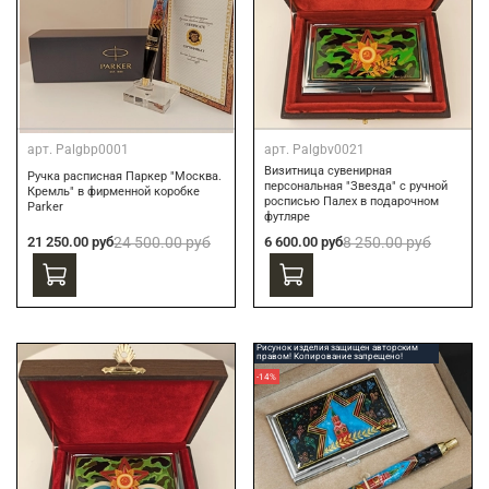
арт.
Palgbp0001
арт.
Palgbv0021
Визитница сувенирная
Ручка расписная Паркер "Москва.
персональная "Звезда" с ручной
Кремль" в фирменной коробке
росписью Палех в подарочном
Parker
футляре
21 250.00 руб
24 500.00 руб
6 600.00 руб
8 250.00 руб
Рисунок изделия защищен авторским
правом! Копирование запрещено!
-14%