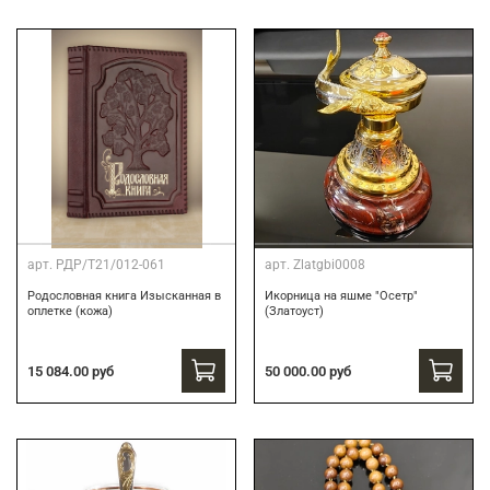
арт.
РДР/Т21/012-061
арт.
Zlatgbi0008
Родословная книга Изысканная в
Икорница на яшме "Осетр"
оплетке (кожа)
(Златоуст)
15 084.00 руб
50 000.00 руб