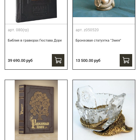
арт.
080(гр)
арт.
z050520
Библия в гравюрах Гюстава Доре
Бронзовая статуэтка "Змея"
39 690.00 руб
13 500.00 руб