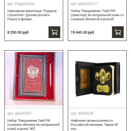
арт.
Palgbv0006
арт.
gbp00001/1
Сувенирная визитница "Подарок
Набор "Ежедневник "Герб РФ"
строителю" (ручная роспись
(триколор) из натуральной кожи со
Палех) в фуляре
съемной обложкой и ручкой"
8 250.00 руб
19 445.00 руб
арт.
gbp00002
арт.
BG4552R
Набор "Ежедневник Герб РФ
Нефтяная промышленность
(съемная обложка из натуральной
Российской империи. Тираж 50
кожи) и ручка" №2
экз.