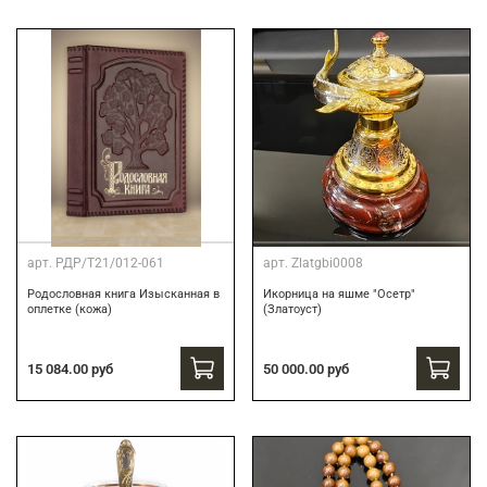
арт.
РДР/Т21/012-061
арт.
Zlatgbi0008
Родословная книга Изысканная в
Икорница на яшме "Осетр"
оплетке (кожа)
(Златоуст)
15 084.00 руб
50 000.00 руб