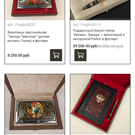
арт.
Palgbv0022
арт.
Palgbn0014
Подарочный бизнес-набор
Визитница персональная
"Кремль. Звезда" с визитницей и
"Звезда.Триколор" (ручная
авторучкой Parker в футляре
роспись Палех) в футляре
29 200.00 руб
34 000.00 руб
8 250.00 руб