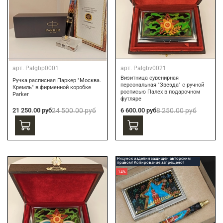
арт.
Palgbp0001
арт.
Palgbv0021
Визитница сувенирная
Ручка расписная Паркер "Москва.
персональная "Звезда" с ручной
Кремль" в фирменной коробке
росписью Палех в подарочном
Parker
футляре
21 250.00 руб
24 500.00 руб
6 600.00 руб
8 250.00 руб
Рисунок изделия защищен авторским
правом! Копирование запрещено!
-14%