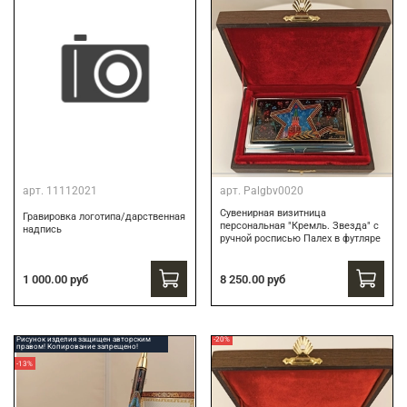
арт.
11112021
арт.
Palgbv0020
Сувенирная визитница
Гравировка логотипа/дарственная
персональная "Кремль. Звезда" с
надпись
ручной росписью Палех в футляре
8 250.00 руб
1 000.00 руб
Рисунок изделия защищен авторским
-20%
правом! Копирование запрещено!
-13%