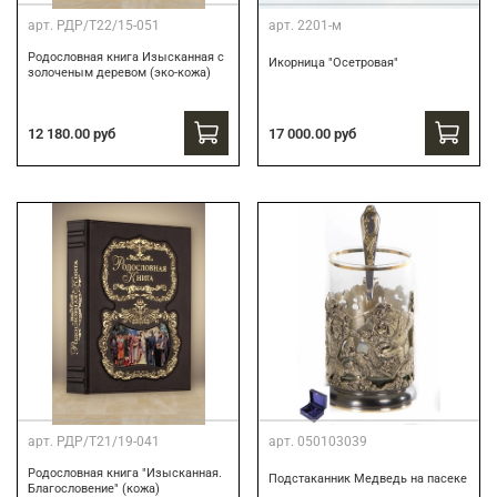
арт.
РДР/Т22/15-051
арт.
2201-м
Родословная книга Изысканная с
Икорница "Осетровая"
золоченым деревом (эко-кожа)
12 180.00 руб
17 000.00 руб
арт.
РДР/Т21/19-041
арт.
050103039
Родословная книга "Изысканная.
Подстаканник Медведь на пасеке
Благословение" (кожа)