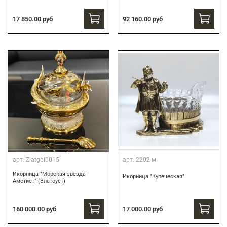
17 850.00 руб
92 160.00 руб
арт.
Zlatgbi0015
арт.
2202-м
Икорница "Морская звезда -
Икорница "Купеческая"
Аметист" (Златоуст)
160 000.00 руб
17 000.00 руб