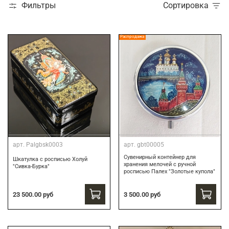
Фильтры
Сортировка
Распродажа
арт.
Palgbsk0003
арт.
gbt00005
Сувенирный контейнер для
Шкатулка с росписью Холуй
хранения мелочей с ручной
"Сивка-Бурка"
росписью Палех "Золотые купола"
3 500.00 руб
23 500.00 руб