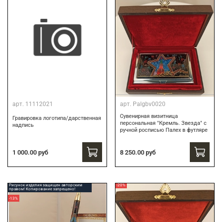
арт.
11112021
арт.
Palgbv0020
Сувенирная визитница
Гравировка логотипа/дарственная
персональная "Кремль. Звезда" с
надпись
ручной росписью Палех в футляре
8 250.00 руб
1 000.00 руб
Рисунок изделия защищен авторским
-20%
правом! Копирование запрещено!
-13%