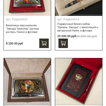
арт.
Palgbv0022
арт.
Palgbn0014
Подарочный бизнес-набор
Визитница персональная
"Кремль. Звезда" с визитницей и
"Звезда.Триколор" (ручная
авторучкой Parker в футляре
роспись Палех) в футляре
29 200.00 руб
34 000.00 руб
8 250.00 руб