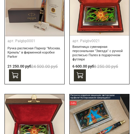
арт.
Palgbp0001
арт.
Palgbv0021
Визитница сувенирная
Ручка расписная Паркер "Москва.
персональная "Звезда" с ручной
Кремль" в фирменной коробке
росписью Палех в подарочном
Parker
футляре
21 250.00 руб
24 500.00 руб
6 600.00 руб
8 250.00 руб
Рисунок изделия защищен авторским
правом! Копирование запрещено!
-14%