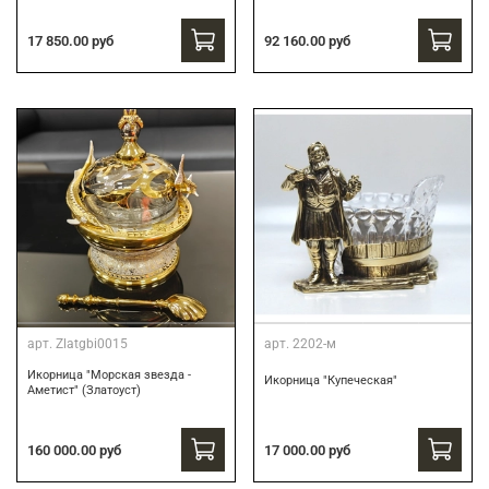
17 850.00 руб
92 160.00 руб
арт.
Zlatgbi0015
арт.
2202-м
Икорница "Морская звезда -
Икорница "Купеческая"
Аметист" (Златоуст)
160 000.00 руб
17 000.00 руб