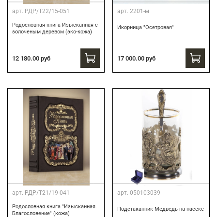
арт.
РДР/Т22/15-051
арт.
2201-м
Родословная книга Изысканная с
Икорница "Осетровая"
золоченым деревом (эко-кожа)
12 180.00 руб
17 000.00 руб
арт.
РДР/Т21/19-041
арт.
050103039
Родословная книга "Изысканная.
Подстаканник Медведь на пасеке
Благословение" (кожа)