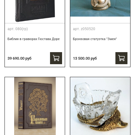
арт.
080(гр)
арт.
z050520
Библия в гравюрах Гюстава Доре
Бронзовая статуэтка "Змея"
39 690.00 руб
13 500.00 руб