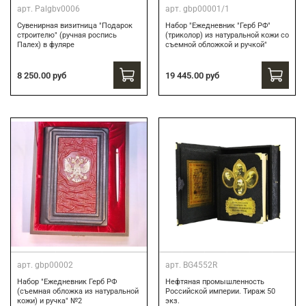
арт.
Palgbv0006
арт.
gbp00001/1
Сувенирная визитница "Подарок
Набор "Ежедневник "Герб РФ"
строителю" (ручная роспись
(триколор) из натуральной кожи со
Палех) в фуляре
съемной обложкой и ручкой"
8 250.00 руб
19 445.00 руб
арт.
gbp00002
арт.
BG4552R
Набор "Ежедневник Герб РФ
Нефтяная промышленность
(съемная обложка из натуральной
Российской империи. Тираж 50
кожи) и ручка" №2
экз.