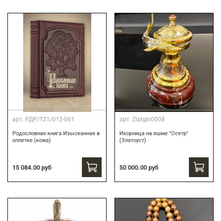
арт.
РДР/Т21/012-061
арт.
Zlatgbi0008
Родословная книга Изысканная в
Икорница на яшме "Осетр"
оплетке (кожа)
(Златоуст)
15 084.00 руб
50 000.00 руб