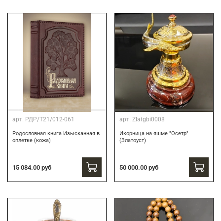
арт.
РДР/Т21/012-061
арт.
Zlatgbi0008
Родословная книга Изысканная в
Икорница на яшме "Осетр"
оплетке (кожа)
(Златоуст)
15 084.00 руб
50 000.00 руб