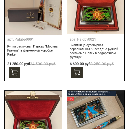
арт.
Palgbp0001
арт.
Palgbv0021
Визитница сувенирная
Ручка расписная Паркер "Москва.
персональная "Звезда" с ручной
Кремль" в фирменной коробке
росписью Палех в подарочном
Parker
футляре
21 250.00 руб
24 500.00 руб
6 600.00 руб
8 250.00 руб
Рисунок изделия защищен авторским
правом! Копирование запрещено!
-14%