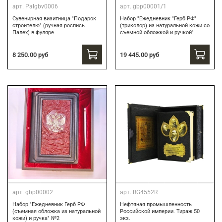
арт.
Palgbv0006
арт.
gbp00001/1
Сувенирная визитница "Подарок
Набор "Ежедневник "Герб РФ"
строителю" (ручная роспись
(триколор) из натуральной кожи со
Палех) в фуляре
съемной обложкой и ручкой"
8 250.00 руб
19 445.00 руб
арт.
gbp00002
арт.
BG4552R
Набор "Ежедневник Герб РФ
Нефтяная промышленность
(съемная обложка из натуральной
Российской империи. Тираж 50
кожи) и ручка" №2
экз.