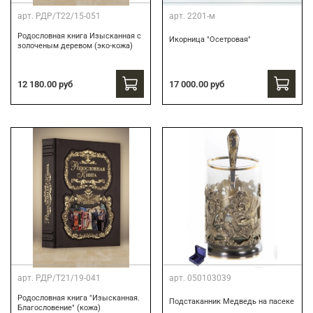
арт.
РДР/Т22/15-051
арт.
2201-м
Родословная книга Изысканная с
Икорница "Осетровая"
золоченым деревом (эко-кожа)
12 180.00 руб
17 000.00 руб
арт.
РДР/Т21/19-041
арт.
050103039
Родословная книга "Изысканная.
Подстаканник Медведь на пасеке
Благословение" (кожа)