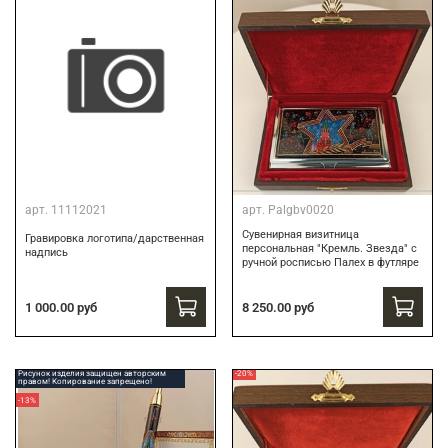
арт.
11112021
арт.
Palgbv0020
Сувенирная визитница
Гравировка логотипа/дарственная
персональная "Кремль. Звезда" с
надпись
ручной росписью Палех в футляре
8 250.00 руб
1 000.00 руб
Рисунок изделия защищен авторским
-20%
правом! Копирование запрещено!
-13%