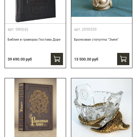
арт.
080(гр)
арт.
z050520
Библия в гравюрах Гюстава Доре
Бронзовая статуэтка "Змея"
39 690.00 руб
13 500.00 руб