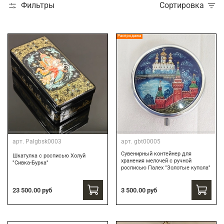
Фильтры
Сортировка
Распродажа
арт.
Palgbsk0003
арт.
gbt00005
Сувенирный контейнер для
Шкатулка с росписью Холуй
хранения мелочей с ручной
"Сивка-Бурка"
росписью Палех "Золотые купола"
3 500.00 руб
23 500.00 руб