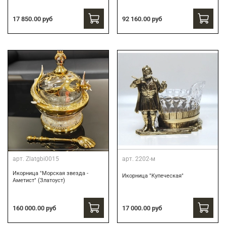
17 850.00 руб
92 160.00 руб
арт.
Zlatgbi0015
арт.
2202-м
Икорница "Морская звезда -
Икорница "Купеческая"
Аметист" (Златоуст)
160 000.00 руб
17 000.00 руб