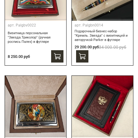
арт.
Palgbv0022
арт.
Palgbn0014
Подарочный бизнес-набор
Визитница персональная
"Кремль. Звезда" с визитницей и
"Звезда.Триколор" (ручная
авторучкой Parker в футляре
роспись Палех) в футляре
29 200.00 руб
34 000.00 руб
8 250.00 руб