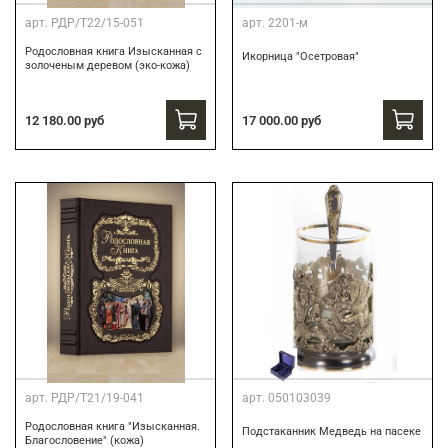
арт.
РДР/Т22/15-051
арт.
2201-м
Родословная книга Изысканная с
Икорница "Осетровая"
золоченым деревом (эко-кожа)
12 180.00 руб
17 000.00 руб
арт.
РДР/Т21/19-041
арт.
050103039
Родословная книга "Изысканная.
Подстаканник Медведь на пасеке
Благословение" (кожа)