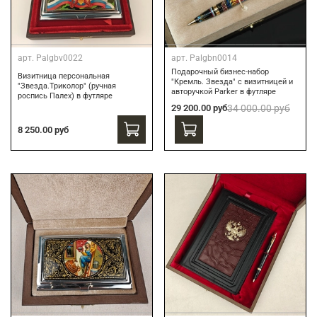
арт.
Palgbv0022
арт.
Palgbn0014
Подарочный бизнес-набор
Визитница персональная
"Кремль. Звезда" с визитницей и
"Звезда.Триколор" (ручная
авторучкой Parker в футляре
роспись Палех) в футляре
29 200.00 руб
34 000.00 руб
8 250.00 руб