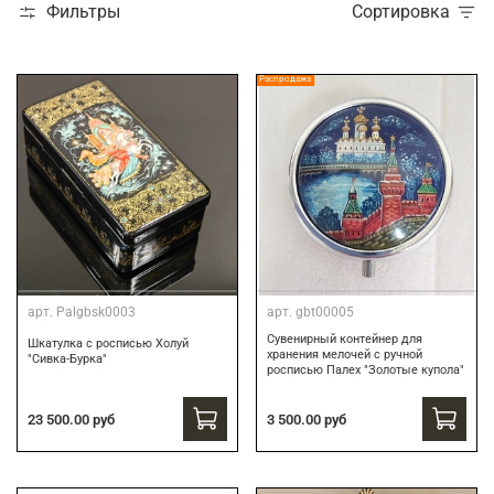
Фильтры
Сортировка
Распродажа
арт.
Palgbsk0003
арт.
gbt00005
Сувенирный контейнер для
Шкатулка с росписью Холуй
хранения мелочей с ручной
"Сивка-Бурка"
росписью Палех "Золотые купола"
3 500.00 руб
23 500.00 руб