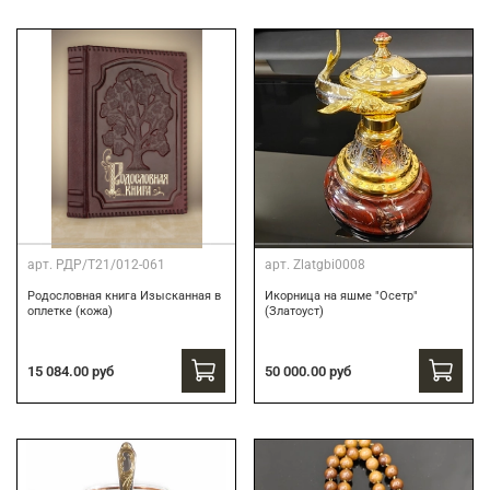
арт.
РДР/Т21/012-061
арт.
Zlatgbi0008
Родословная книга Изысканная в
Икорница на яшме "Осетр"
оплетке (кожа)
(Златоуст)
15 084.00 руб
50 000.00 руб