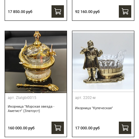
17 850.00 руб
92 160.00 руб
арт.
Zlatgbi0015
арт.
2202-м
Икорница "Морская звезда -
Икорница "Купеческая"
Аметист" (Златоуст)
160 000.00 руб
17 000.00 руб