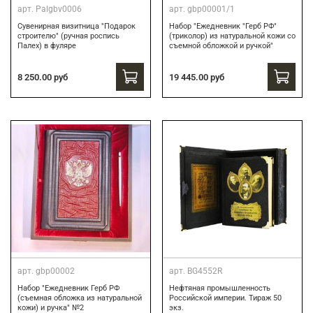
арт.
Palgbv0006
арт.
gbp00001/1
Сувенирная визитница "Подарок
Набор "Ежедневник "Герб РФ"
строителю" (ручная роспись
(триколор) из натуральной кожи со
Палех) в фуляре
съемной обложкой и ручкой"
8 250.00 руб
19 445.00 руб
арт.
gbp00002
арт.
BG4552R
Набор "Ежедневник Герб РФ
Нефтяная промышленность
(съемная обложка из натуральной
Российской империи. Тираж 50
кожи) и ручка" №2
экз.