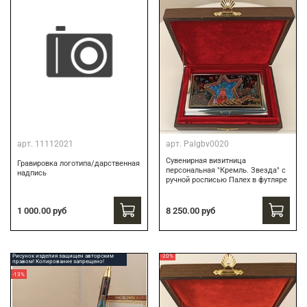
арт.
11112021
арт.
Palgbv0020
Сувенирная визитница
Гравировка логотипа/дарственная
персональная "Кремль. Звезда" с
надпись
ручной росписью Палех в футляре
8 250.00 руб
1 000.00 руб
Рисунок изделия защищен авторским
-20%
правом! Копирование запрещено!
-13%