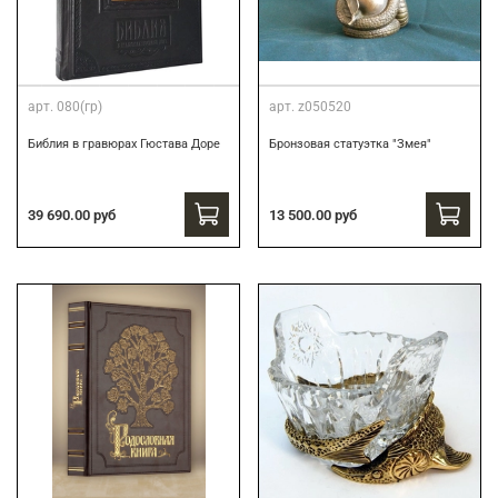
арт.
080(гр)
арт.
z050520
Библия в гравюрах Гюстава Доре
Бронзовая статуэтка "Змея"
39 690.00 руб
13 500.00 руб