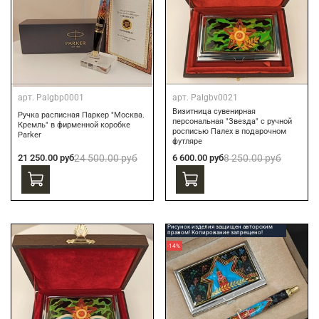
арт.
Palgbp0001
арт.
Palgbv0021
Визитница сувенирная
Ручка расписная Паркер "Москва.
персональная "Звезда" с ручной
Кремль" в фирменной коробке
росписью Палех в подарочном
Parker
футляре
21 250.00 руб
24 500.00 руб
6 600.00 руб
8 250.00 руб
Рисунок изделия защищен авторским
правом! Копирование запрещено!
-14%