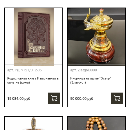
арт.
РДР/Т21/012-061
арт.
Zlatgbi0008
Родословная книга Изысканная в
Икорница на яшме "Осетр"
оплетке (кожа)
(Златоуст)
15 084.00 руб
50 000.00 руб