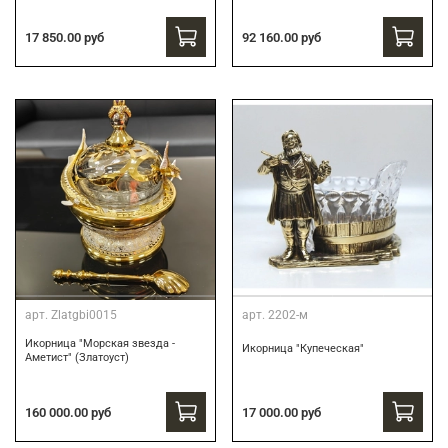
17 850.00 руб
92 160.00 руб
арт.
Zlatgbi0015
арт.
2202-м
Икорница "Морская звезда -
Икорница "Купеческая"
Аметист" (Златоуст)
160 000.00 руб
17 000.00 руб