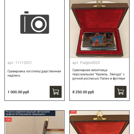
арт.
11112021
арт.
Palgbv0020
Сувенирная визитница
Гравировка логотипа/дарственная
персональная "Кремль. Звезда" с
надпись
ручной росписью Палех в футляре
8 250.00 руб
1 000.00 руб
Рисунок изделия защищен авторским
-20%
правом! Копирование запрещено!
-13%