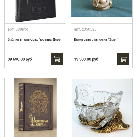
арт.
080(гр)
арт.
z050520
Библия в гравюрах Гюстава Доре
Бронзовая статуэтка "Змея"
39 690.00 руб
13 500.00 руб