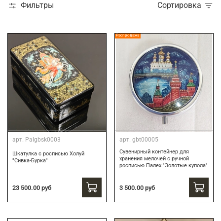
Фильтры
Сортировка
Распродажа
арт.
Palgbsk0003
арт.
gbt00005
Сувенирный контейнер для
Шкатулка с росписью Холуй
хранения мелочей с ручной
"Сивка-Бурка"
росписью Палех "Золотые купола"
3 500.00 руб
23 500.00 руб