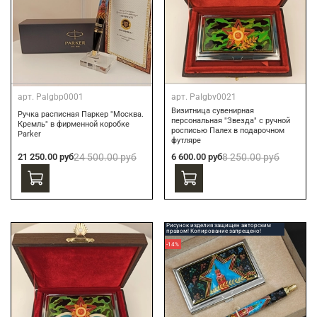
арт.
Palgbp0001
арт.
Palgbv0021
Визитница сувенирная
Ручка расписная Паркер "Москва.
персональная "Звезда" с ручной
Кремль" в фирменной коробке
росписью Палех в подарочном
Parker
футляре
21 250.00 руб
24 500.00 руб
6 600.00 руб
8 250.00 руб
Рисунок изделия защищен авторским
правом! Копирование запрещено!
-14%