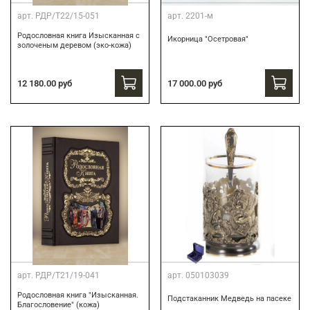
арт.
РДР/Т22/15-051
арт.
2201-м
Родословная книга Изысканная с
Икорница "Осетровая"
золоченым деревом (эко-кожа)
12 180.00 руб
17 000.00 руб
арт.
РДР/Т21/19-041
арт.
050103039
Родословная книга "Изысканная.
Подстаканник Медведь на пасеке
Благословение" (кожа)