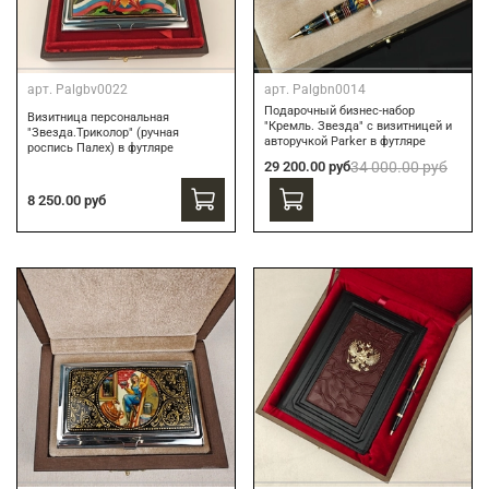
арт.
Palgbv0022
арт.
Palgbn0014
Подарочный бизнес-набор
Визитница персональная
"Кремль. Звезда" с визитницей и
"Звезда.Триколор" (ручная
авторучкой Parker в футляре
роспись Палех) в футляре
29 200.00 руб
34 000.00 руб
8 250.00 руб