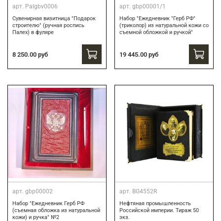
арт.
Palgbv0006
арт.
gbp00001/1
Сувенирная визитница "Подарок
Набор "Ежедневник "Герб РФ"
строителю" (ручная роспись
(триколор) из натуральной кожи со
Палех) в фуляре
съемной обложкой и ручкой"
8 250.00 руб
19 445.00 руб
арт.
gbp00002
арт.
BG4552R
Набор "Ежедневник Герб РФ
Нефтяная промышленность
(съемная обложка из натуральной
Российской империи. Тираж 50
кожи) и ручка" №2
экз.