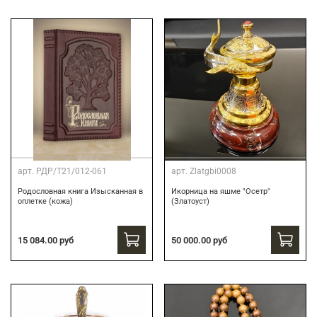
арт.
РДР/Т21/012-061
арт.
Zlatgbi0008
Родословная книга Изысканная в
Икорница на яшме "Осетр"
оплетке (кожа)
(Златоуст)
15 084.00 руб
50 000.00 руб