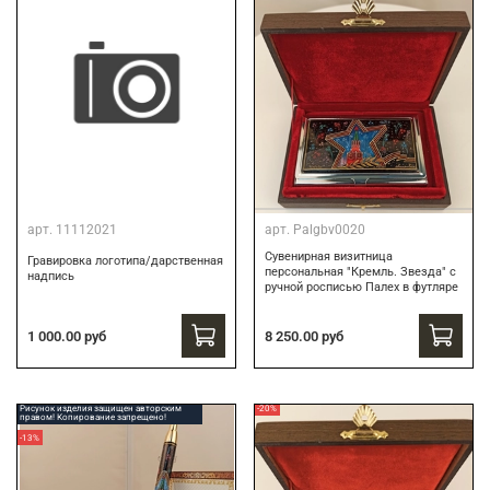
арт.
11112021
арт.
Palgbv0020
Сувенирная визитница
Гравировка логотипа/дарственная
персональная "Кремль. Звезда" с
надпись
ручной росписью Палех в футляре
8 250.00 руб
1 000.00 руб
Рисунок изделия защищен авторским
-20%
правом! Копирование запрещено!
-13%