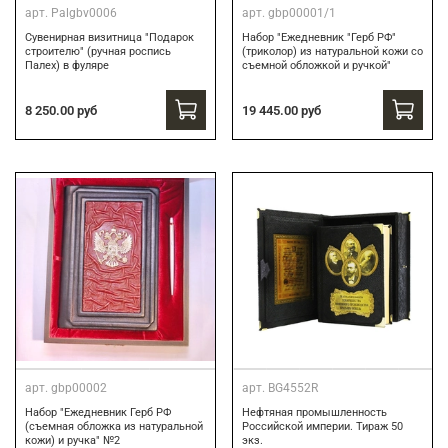
арт.
Palgbv0006
арт.
gbp00001/1
Сувенирная визитница "Подарок
Набор "Ежедневник "Герб РФ"
строителю" (ручная роспись
(триколор) из натуральной кожи со
Палех) в фуляре
съемной обложкой и ручкой"
8 250.00 руб
19 445.00 руб
арт.
gbp00002
арт.
BG4552R
Набор "Ежедневник Герб РФ
Нефтяная промышленность
(съемная обложка из натуральной
Российской империи. Тираж 50
кожи) и ручка" №2
экз.