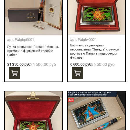
арт.
Palgbp0001
арт.
Palgbv0021
Визитница сувенирная
Ручка расписная Паркер "Москва.
персональная "Звезда" с ручной
Кремль" в фирменной коробке
росписью Палех в подарочном
Parker
футляре
21 250.00 руб
24 500.00 руб
6 600.00 руб
8 250.00 руб
Рисунок изделия защищен авторским
правом! Копирование запрещено!
-14%