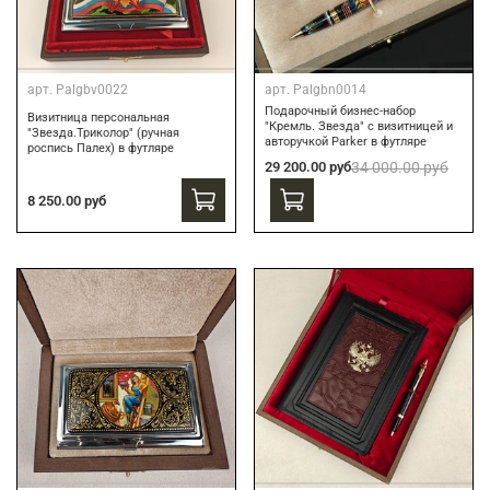
арт.
Palgbv0022
арт.
Palgbn0014
Подарочный бизнес-набор
Визитница персональная
"Кремль. Звезда" с визитницей и
"Звезда.Триколор" (ручная
авторучкой Parker в футляре
роспись Палех) в футляре
29 200.00 руб
34 000.00 руб
8 250.00 руб