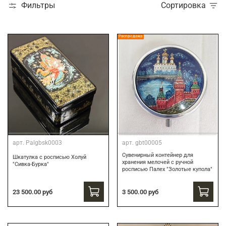
Фильтры
Сортировка
Распродажа
арт.
Palgbsk0003
арт.
gbt00005
Сувенирный контейнер для
Шкатулка с росписью Холуй
хранения мелочей с ручной
"Сивка-Бурка"
росписью Палех "Золотые купола"
3 500.00 руб
23 500.00 руб