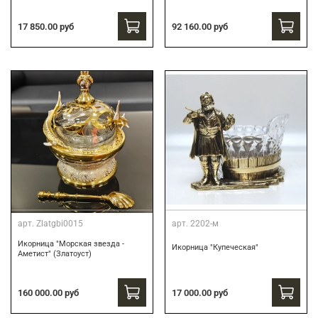
17 850.00 руб
92 160.00 руб
арт.
Zlatgbi0015
арт.
2202-м
Икорница "Морская звезда -
Икорница "Купеческая"
Аметист" (Златоуст)
160 000.00 руб
17 000.00 руб