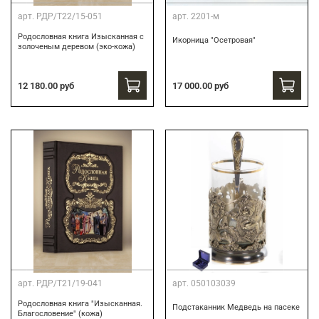
арт.
РДР/Т22/15-051
арт.
2201-м
Родословная книга Изысканная с
Икорница "Осетровая"
золоченым деревом (эко-кожа)
12 180.00 руб
17 000.00 руб
арт.
РДР/Т21/19-041
арт.
050103039
Родословная книга "Изысканная.
Подстаканник Медведь на пасеке
Благословение" (кожа)