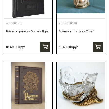
арт.
080(гр)
арт.
z050520
Библия в гравюрах Гюстава Доре
Бронзовая статуэтка "Змея"
39 690.00 руб
13 500.00 руб