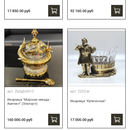
17 850.00 руб
92 160.00 руб
арт.
Zlatgbi0015
арт.
2202-м
Икорница "Морская звезда -
Икорница "Купеческая"
Аметист" (Златоуст)
160 000.00 руб
17 000.00 руб