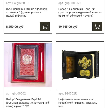
арт.
Palgbv0006
арт.
gbp00001/1
Сувенирная визитница "Подарок
Набор "Ежедневник "Герб РФ"
строителю" (ручная роспись
(триколор) из натуральной кожи со
Палех) в фуляре
съемной обложкой и ручкой"
8 250.00 руб
19 445.00 руб
арт.
gbp00002
арт.
BG4552R
Набор "Ежедневник Герб РФ
Нефтяная промышленность
(съемная обложка из натуральной
Российской империи. Тираж 50
кожи) и ручка" №2
экз.