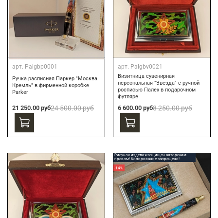
арт.
Palgbp0001
арт.
Palgbv0021
Визитница сувенирная
Ручка расписная Паркер "Москва.
персональная "Звезда" с ручной
Кремль" в фирменной коробке
росписью Палех в подарочном
Parker
футляре
21 250.00 руб
24 500.00 руб
6 600.00 руб
8 250.00 руб
Рисунок изделия защищен авторским
правом! Копирование запрещено!
-14%