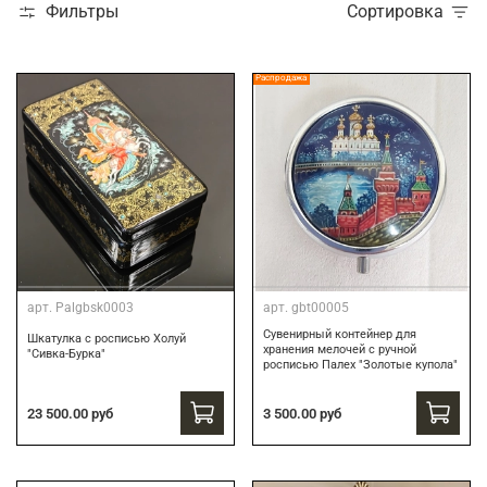
Фильтры
Сортировка
Распродажа
арт.
Palgbsk0003
арт.
gbt00005
Сувенирный контейнер для
Шкатулка с росписью Холуй
хранения мелочей с ручной
"Сивка-Бурка"
росписью Палех "Золотые купола"
3 500.00 руб
23 500.00 руб