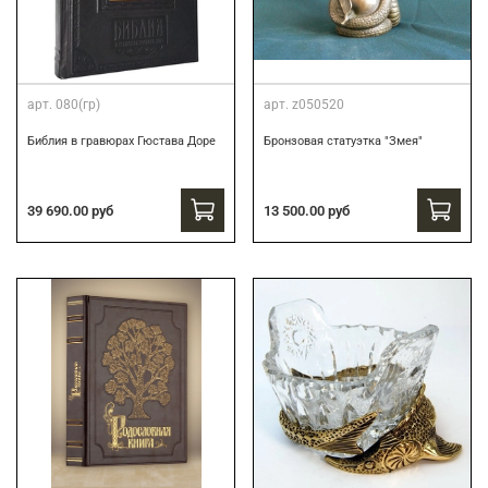
арт.
080(гр)
арт.
z050520
Библия в гравюрах Гюстава Доре
Бронзовая статуэтка "Змея"
39 690.00 руб
13 500.00 руб