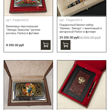
арт.
Palgbv0022
арт.
Palgbn0014
Подарочный бизнес-набор
Визитница персональная
"Кремль. Звезда" с визитницей и
"Звезда.Триколор" (ручная
авторучкой Parker в футляре
роспись Палех) в футляре
29 200.00 руб
34 000.00 руб
8 250.00 руб