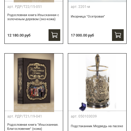
арт.
РДР/Т22/15-051
арт.
2201-м
Родословная книга Изысканная с
Икорница "Осетровая"
золоченым деревом (эко-кожа)
12 180.00 руб
17 000.00 руб
арт.
РДР/Т21/19-041
арт.
050103039
Родословная книга "Изысканная.
Подстаканник Медведь на пасеке
Благословение" (кожа)