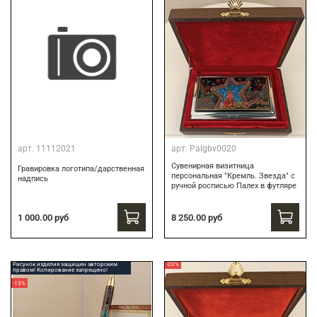
арт.
11112021
арт.
Palgbv0020
Сувенирная визитница
Гравировка логотипа/дарственная
персональная "Кремль. Звезда" с
надпись
ручной росписью Палех в футляре
8 250.00 руб
1 000.00 руб
Рисунок изделия защищен авторским
-20%
правом! Копирование запрещено!
-13%