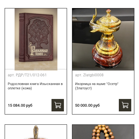
арт.
РДР/Т21/012-061
арт.
Zlatgbi0008
Родословная книга Изысканная в
Икорница на яшме "Осетр"
оплетке (кожа)
(Златоуст)
15 084.00 руб
50 000.00 руб