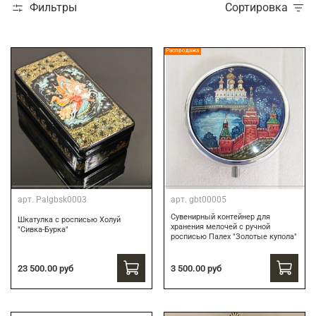
Фильтры
Сортировка
Распродажа
арт.
Palgbsk0003
арт.
gbt00005
Сувенирный контейнер для
Шкатулка с росписью Холуй
хранения мелочей с ручной
"Сивка-Бурка"
росписью Палех "Золотые купола"
3 500.00 руб
23 500.00 руб