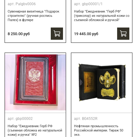
арт.
Palgbv0006
арт.
gbp00001/1
Сувенирная визитница "Подарок
Набор "Ежедневник "Герб РФ"
строителю" (ручная роспись
(триколор) из натуральной кожи со
Палех) в фуляре
съемной обложкой и ручкой"
8 250.00 руб
19 445.00 руб
арт.
gbp00002
арт.
BG4552R
Набор "Ежедневник Герб РФ
Нефтяная промышленность
(съемная обложка из натуральной
Российской империи. Тираж 50
кожи) и ручка" №2
экз.