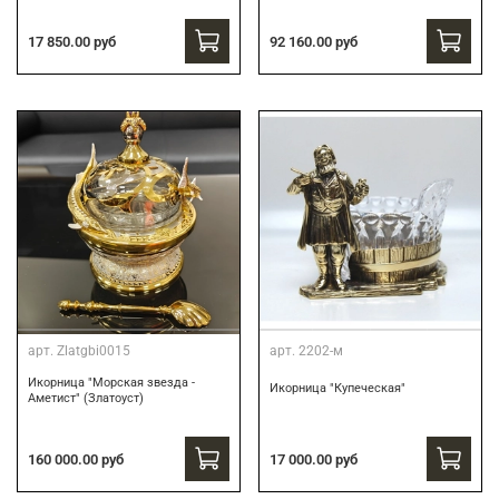
17 850.00 руб
92 160.00 руб
арт.
Zlatgbi0015
арт.
2202-м
Икорница "Морская звезда -
Икорница "Купеческая"
Аметист" (Златоуст)
160 000.00 руб
17 000.00 руб