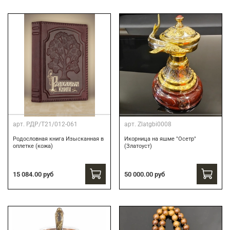
арт.
РДР/Т21/012-061
арт.
Zlatgbi0008
Родословная книга Изысканная в
Икорница на яшме "Осетр"
оплетке (кожа)
(Златоуст)
15 084.00 руб
50 000.00 руб