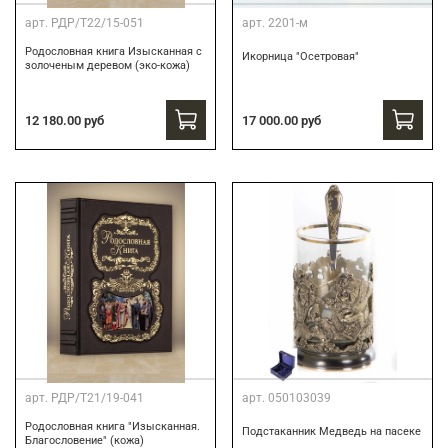
арт.
РДР/Т22/15-051
арт.
2201-м
Родословная книга Изысканная с
Икорница "Осетровая"
золоченым деревом (эко-кожа)
12 180.00 руб
17 000.00 руб
арт.
РДР/Т21/19-041
арт.
050103039
Родословная книга "Изысканная.
Подстаканник Медведь на пасеке
Благословение" (кожа)