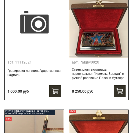
арт.
11112021
арт.
Palgbv0020
Сувенирная визитница
Гравировка логотипа/дарственная
персональная "Кремль. Звезда" с
надпись
ручной росписью Палех в футляре
8 250.00 руб
1 000.00 руб
Рисунок изделия защищен авторским
-20%
правом! Копирование запрещено!
-13%