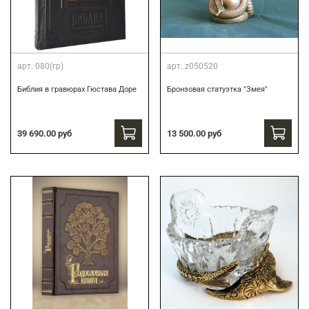
арт.
080(гр)
арт.
z050520
Библия в гравюрах Гюстава Доре
Бронзовая статуэтка "Змея"
39 690.00 руб
13 500.00 руб