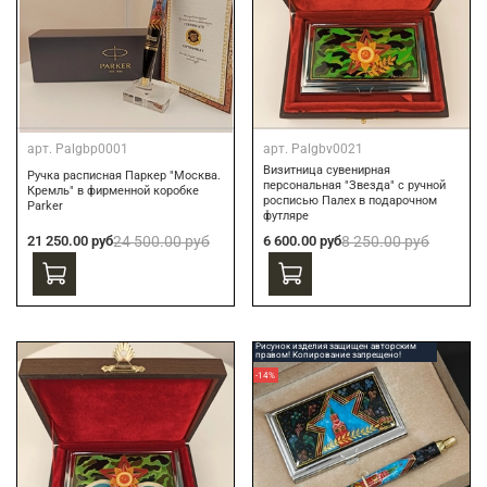
арт.
Palgbp0001
арт.
Palgbv0021
Визитница сувенирная
Ручка расписная Паркер "Москва.
персональная "Звезда" с ручной
Кремль" в фирменной коробке
росписью Палех в подарочном
Parker
футляре
21 250.00 руб
24 500.00 руб
6 600.00 руб
8 250.00 руб
Рисунок изделия защищен авторским
правом! Копирование запрещено!
-14%