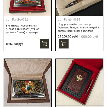
арт.
Palgbv0022
арт.
Palgbn0014
Подарочный бизнес-набор
Визитница персональная
"Кремль. Звезда" с визитницей и
"Звезда.Триколор" (ручная
авторучкой Parker в футляре
роспись Палех) в футляре
29 200.00 руб
34 000.00 руб
8 250.00 руб