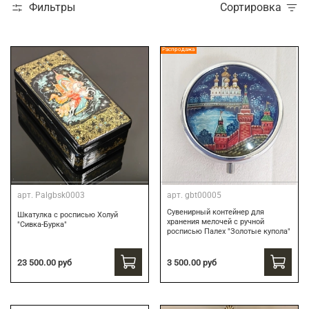
Фильтры
Сортировка
Распродажа
арт.
Palgbsk0003
арт.
gbt00005
Сувенирный контейнер для
Шкатулка с росписью Холуй
хранения мелочей с ручной
"Сивка-Бурка"
росписью Палех "Золотые купола"
3 500.00 руб
23 500.00 руб