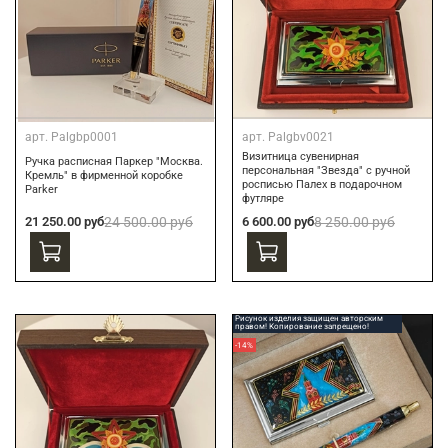
арт.
Palgbp0001
арт.
Palgbv0021
Визитница сувенирная
Ручка расписная Паркер "Москва.
персональная "Звезда" с ручной
Кремль" в фирменной коробке
росписью Палех в подарочном
Parker
футляре
21 250.00 руб
24 500.00 руб
6 600.00 руб
8 250.00 руб
Рисунок изделия защищен авторским
правом! Копирование запрещено!
-14%