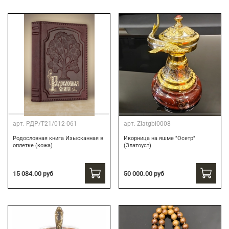
арт.
РДР/Т21/012-061
арт.
Zlatgbi0008
Родословная книга Изысканная в
Икорница на яшме "Осетр"
оплетке (кожа)
(Златоуст)
15 084.00 руб
50 000.00 руб