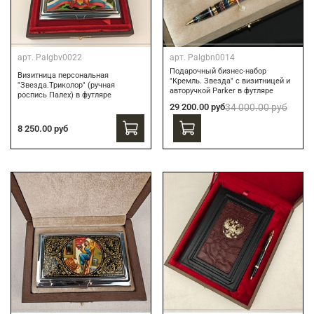
арт.
Palgbv0022
арт.
Palgbn0014
Подарочный бизнес-набор
Визитница персональная
"Кремль. Звезда" с визитницей и
"Звезда.Триколор" (ручная
авторучкой Parker в футляре
роспись Палех) в футляре
29 200.00 руб
34 000.00 руб
8 250.00 руб