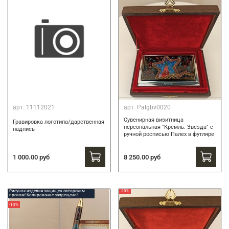
арт.
11112021
арт.
Palgbv0020
Сувенирная визитница
Гравировка логотипа/дарственная
персональная "Кремль. Звезда" с
надпись
ручной росписью Палех в футляре
8 250.00 руб
1 000.00 руб
Рисунок изделия защищен авторским
-20%
правом! Копирование запрещено!
-13%