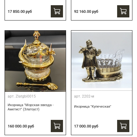
17 850.00 руб
92 160.00 руб
арт.
Zlatgbi0015
арт.
2202-м
Икорница "Морская звезда -
Икорница "Купеческая"
Аметист" (Златоуст)
160 000.00 руб
17 000.00 руб