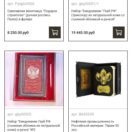
арт.
Palgbv0006
арт.
gbp00001/1
Сувенирная визитница "Подарок
Набор "Ежедневник "Герб РФ"
строителю" (ручная роспись
(триколор) из натуральной кожи со
Палех) в фуляре
съемной обложкой и ручкой"
8 250.00 руб
19 445.00 руб
арт.
gbp00002
арт.
BG4552R
Набор "Ежедневник Герб РФ
Нефтяная промышленность
(съемная обложка из натуральной
Российской империи. Тираж 50
кожи) и ручка" №2
экз.