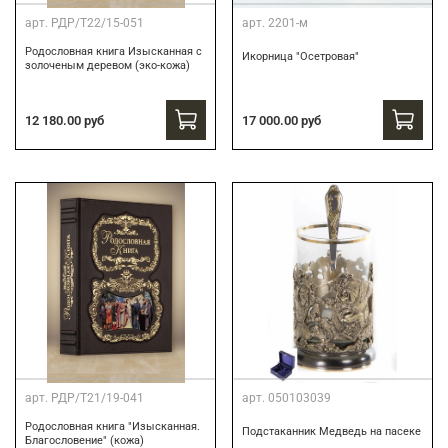
арт.
РДР/Т22/15-051
арт.
2201-м
Родословная книга Изысканная с
Икорница "Осетровая"
золоченым деревом (эко-кожа)
12 180.00 руб
17 000.00 руб
арт.
РДР/Т21/19-041
арт.
050103039
Родословная книга "Изысканная.
Подстаканник Медведь на пасеке
Благословение" (кожа)