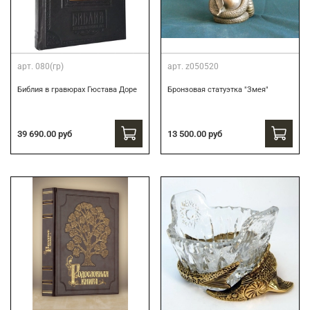
арт.
080(гр)
арт.
z050520
Библия в гравюрах Гюстава Доре
Бронзовая статуэтка "Змея"
39 690.00 руб
13 500.00 руб