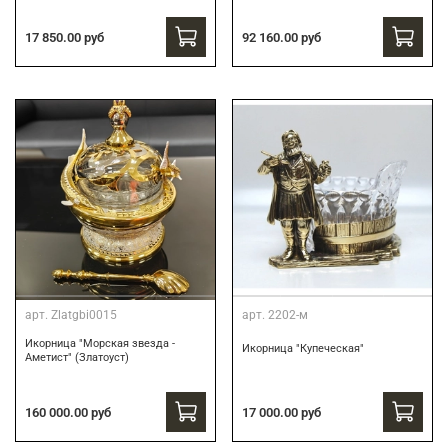
17 850.00 руб
92 160.00 руб
арт.
Zlatgbi0015
арт.
2202-м
Икорница "Морская звезда -
Икорница "Купеческая"
Аметист" (Златоуст)
160 000.00 руб
17 000.00 руб