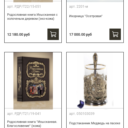
арт.
РДР/Т22/15-051
арт.
2201-м
Родословная книга Изысканная с
Икорница "Осетровая"
золоченым деревом (эко-кожа)
12 180.00 руб
17 000.00 руб
арт.
РДР/Т21/19-041
арт.
050103039
Родословная книга "Изысканная.
Подстаканник Медведь на пасеке
Благословение" (кожа)