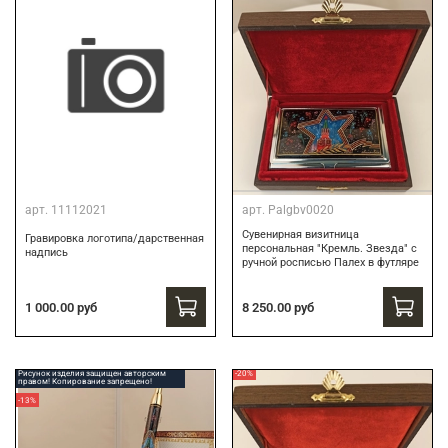
арт.
11112021
арт.
Palgbv0020
Сувенирная визитница
Гравировка логотипа/дарственная
персональная "Кремль. Звезда" с
надпись
ручной росписью Палех в футляре
8 250.00 руб
1 000.00 руб
Рисунок изделия защищен авторским
-20%
правом! Копирование запрещено!
-13%