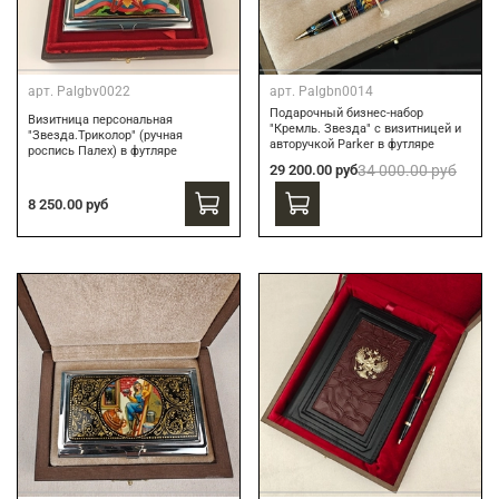
арт.
Palgbv0022
арт.
Palgbn0014
Подарочный бизнес-набор
Визитница персональная
"Кремль. Звезда" с визитницей и
"Звезда.Триколор" (ручная
авторучкой Parker в футляре
роспись Палех) в футляре
29 200.00 руб
34 000.00 руб
8 250.00 руб