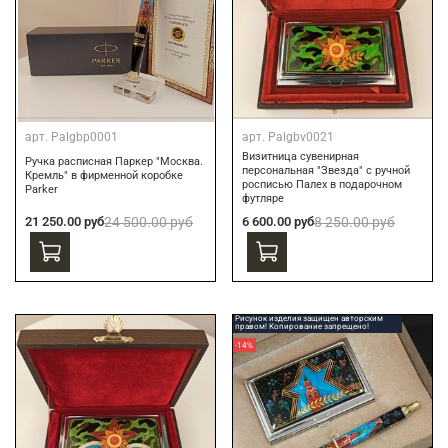
арт.
Palgbp0001
арт.
Palgbv0021
Визитница сувенирная
Ручка расписная Паркер "Москва.
персональная "Звезда" с ручной
Кремль" в фирменной коробке
росписью Палех в подарочном
Parker
футляре
21 250.00 руб
24 500.00 руб
6 600.00 руб
8 250.00 руб
Рисунок изделия защищен авторским
правом! Копирование запрещено!
-14%