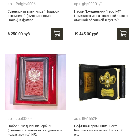
арт.
Palgbv0006
арт.
gbp00001/1
Сувенирная визитница "Подарок
Набор "Ежедневник "Герб РФ"
строителю" (ручная роспись
(триколор) из натуральной кожи со
Палех) в фуляре
съемной обложкой и ручкой"
8 250.00 руб
19 445.00 руб
арт.
gbp00002
арт.
BG4552R
Набор "Ежедневник Герб РФ
Нефтяная промышленность
(съемная обложка из натуральной
Российской империи. Тираж 50
кожи) и ручка" №2
экз.