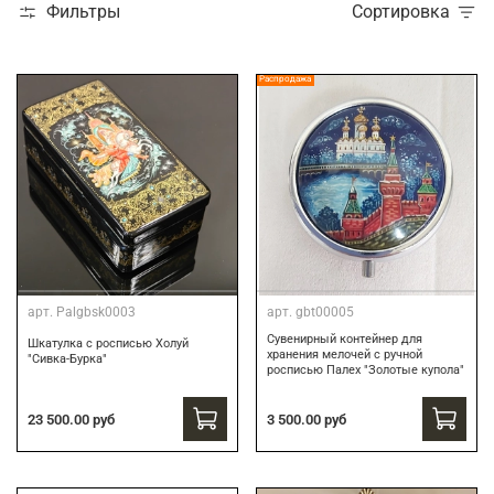
Фильтры
Сортировка
Распродажа
арт.
Palgbsk0003
арт.
gbt00005
Сувенирный контейнер для
Шкатулка с росписью Холуй
хранения мелочей с ручной
"Сивка-Бурка"
росписью Палех "Золотые купола"
3 500.00 руб
23 500.00 руб