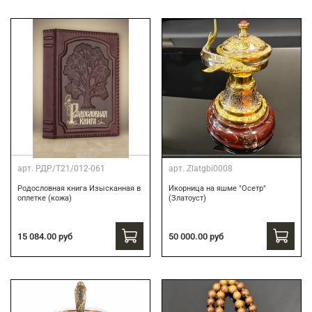
арт.
РДР/Т21/012-061
арт.
Zlatgbi0008
Родословная книга Изысканная в
Икорница на яшме "Осетр"
оплетке (кожа)
(Златоуст)
15 084.00 руб
50 000.00 руб