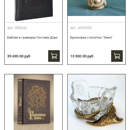
арт.
080(гр)
арт.
z050520
Библия в гравюрах Гюстава Доре
Бронзовая статуэтка "Змея"
39 690.00 руб
13 500.00 руб