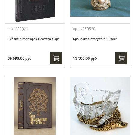
арт.
080(гр)
арт.
z050520
Библия в гравюрах Гюстава Доре
Бронзовая статуэтка "Змея"
39 690.00 руб
13 500.00 руб