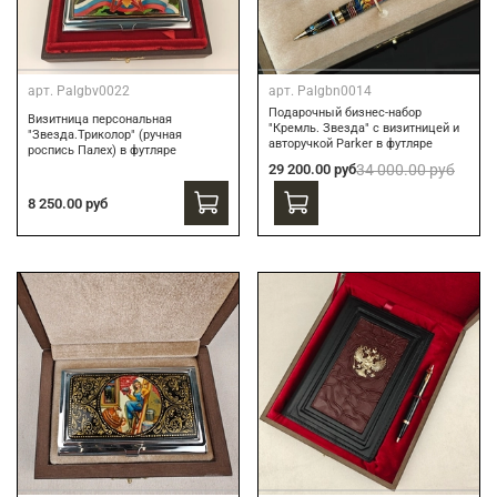
арт.
Palgbv0022
арт.
Palgbn0014
Подарочный бизнес-набор
Визитница персональная
"Кремль. Звезда" с визитницей и
"Звезда.Триколор" (ручная
авторучкой Parker в футляре
роспись Палех) в футляре
29 200.00 руб
34 000.00 руб
8 250.00 руб