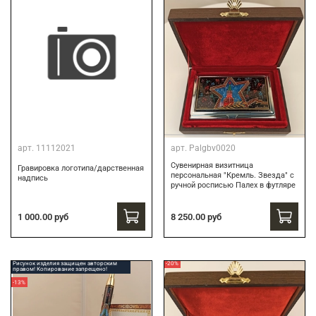
арт.
11112021
арт.
Palgbv0020
Сувенирная визитница
Гравировка логотипа/дарственная
персональная "Кремль. Звезда" с
надпись
ручной росписью Палех в футляре
8 250.00 руб
1 000.00 руб
Рисунок изделия защищен авторским
-20%
правом! Копирование запрещено!
-13%