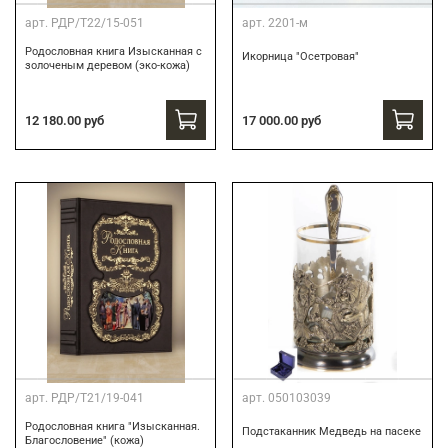
арт.
РДР/Т22/15-051
арт.
2201-м
Родословная книга Изысканная с
Икорница "Осетровая"
золоченым деревом (эко-кожа)
12 180.00 руб
17 000.00 руб
арт.
РДР/Т21/19-041
арт.
050103039
Родословная книга "Изысканная.
Подстаканник Медведь на пасеке
Благословение" (кожа)