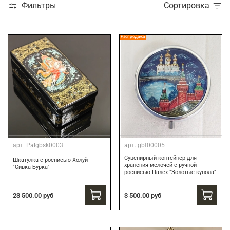
Фильтры
Сортировка
Распродажа
арт.
Palgbsk0003
арт.
gbt00005
Сувенирный контейнер для
Шкатулка с росписью Холуй
хранения мелочей с ручной
"Сивка-Бурка"
росписью Палех "Золотые купола"
3 500.00 руб
23 500.00 руб