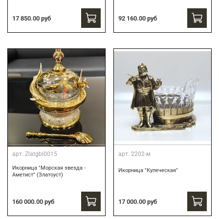
17 850.00 руб
92 160.00 руб
арт.
Zlatgbi0015
арт.
2202-м
Икорница "Морская звезда -
Икорница "Купеческая"
Аметист" (Златоуст)
160 000.00 руб
17 000.00 руб