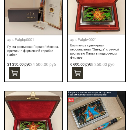
арт.
Palgbp0001
арт.
Palgbv0021
Визитница сувенирная
Ручка расписная Паркер "Москва.
персональная "Звезда" с ручной
Кремль" в фирменной коробке
росписью Палех в подарочном
Parker
футляре
21 250.00 руб
24 500.00 руб
6 600.00 руб
8 250.00 руб
Рисунок изделия защищен авторским
правом! Копирование запрещено!
-14%