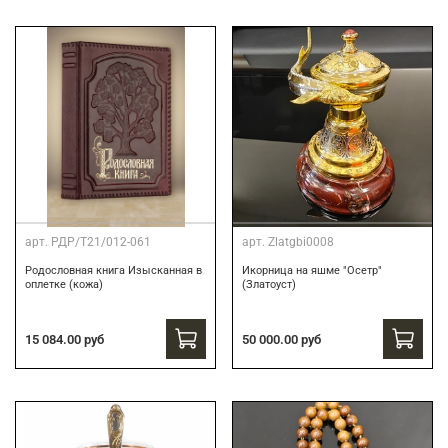
арт.
РДР/Т21/012-061
арт.
Zlatgbi0008
Родословная книга Изысканная в
Икорница на яшме "Осетр"
оплетке (кожа)
(Златоуст)
15 084.00 руб
50 000.00 руб