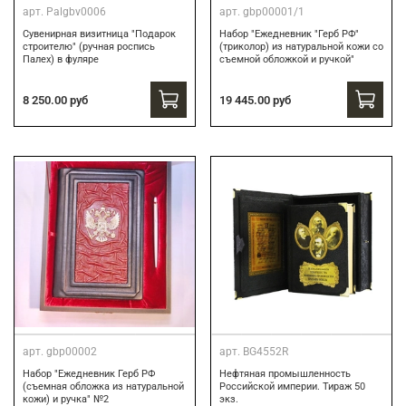
арт.
Palgbv0006
арт.
gbp00001/1
Сувенирная визитница "Подарок
Набор "Ежедневник "Герб РФ"
строителю" (ручная роспись
(триколор) из натуральной кожи со
Палех) в фуляре
съемной обложкой и ручкой"
8 250.00 руб
19 445.00 руб
арт.
gbp00002
арт.
BG4552R
Набор "Ежедневник Герб РФ
Нефтяная промышленность
(съемная обложка из натуральной
Российской империи. Тираж 50
кожи) и ручка" №2
экз.