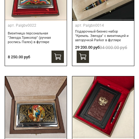
арт.
Palgbv0022
арт.
Palgbn0014
Подарочный бизнес-набор
Визитница персональная
"Кремль. Звезда" с визитницей и
"Звезда.Триколор" (ручная
авторучкой Parker в футляре
роспись Палех) в футляре
29 200.00 руб
34 000.00 руб
8 250.00 руб