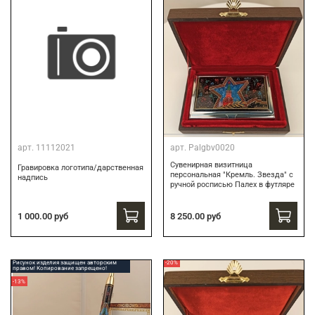
арт.
11112021
арт.
Palgbv0020
Сувенирная визитница
Гравировка логотипа/дарственная
персональная "Кремль. Звезда" с
надпись
ручной росписью Палех в футляре
8 250.00 руб
1 000.00 руб
Рисунок изделия защищен авторским
-20%
правом! Копирование запрещено!
-13%