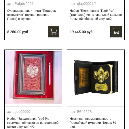
арт.
Palgbv0006
арт.
gbp00001/1
Сувенирная визитница "Подарок
Набор "Ежедневник "Герб РФ"
строителю" (ручная роспись
(триколор) из натуральной кожи со
Палех) в фуляре
съемной обложкой и ручкой"
8 250.00 руб
19 445.00 руб
арт.
gbp00002
арт.
BG4552R
Набор "Ежедневник Герб РФ
Нефтяная промышленность
(съемная обложка из натуральной
Российской империи. Тираж 50
кожи) и ручка" №2
экз.