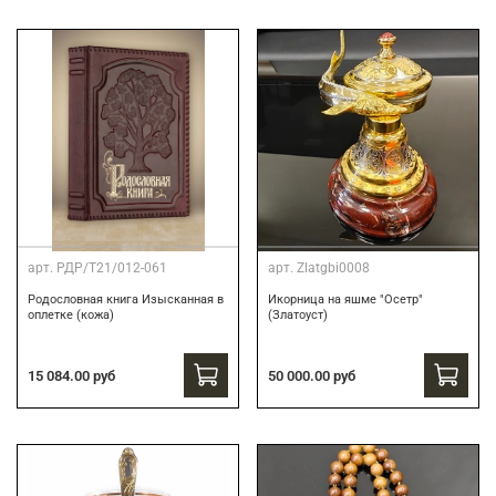
арт.
РДР/Т21/012-061
арт.
Zlatgbi0008
Родословная книга Изысканная в
Икорница на яшме "Осетр"
оплетке (кожа)
(Златоуст)
15 084.00 руб
50 000.00 руб