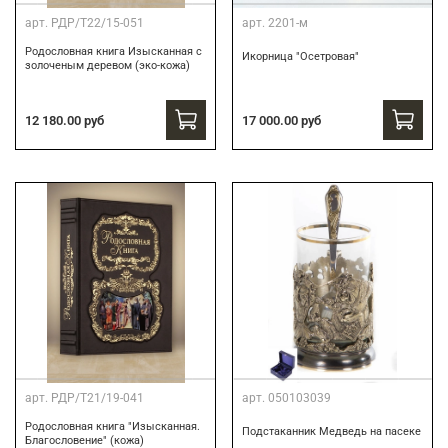
арт.
РДР/Т22/15-051
арт.
2201-м
Родословная книга Изысканная с
Икорница "Осетровая"
золоченым деревом (эко-кожа)
12 180.00 руб
17 000.00 руб
арт.
РДР/Т21/19-041
арт.
050103039
Родословная книга "Изысканная.
Подстаканник Медведь на пасеке
Благословение" (кожа)