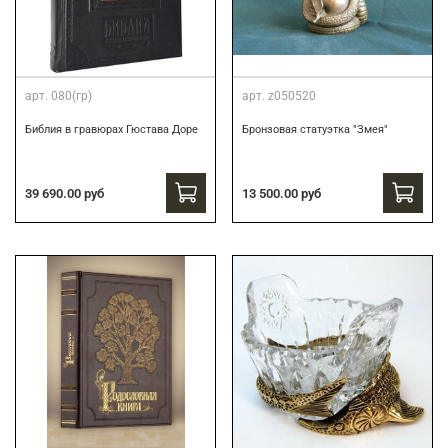
арт.
080(гр)
арт.
z050520
Библия в гравюрах Гюстава Доре
Бронзовая статуэтка "Змея"
39 690.00 руб
13 500.00 руб