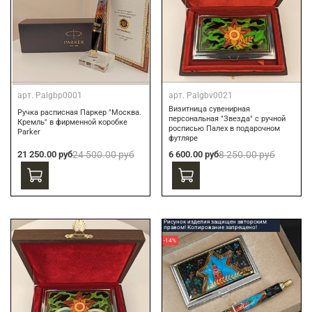
арт.
Palgbp0001
арт.
Palgbv0021
Визитница сувенирная
Ручка расписная Паркер "Москва.
персональная "Звезда" с ручной
Кремль" в фирменной коробке
росписью Палех в подарочном
Parker
футляре
21 250.00 руб
24 500.00 руб
6 600.00 руб
8 250.00 руб
Рисунок изделия защищен авторским
правом! Копирование запрещено!
-14%