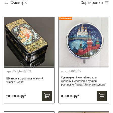
Фильтры
Сортировка
Распродажа
арт.
Palgbsk0003
арт.
gbt00005
Сувенирный контейнер для
Шкатулка с росписью Холуй
хранения мелочей с ручной
"Сивка-Бурка"
росписью Палех "Золотые купола"
3 500.00 руб
23 500.00 руб