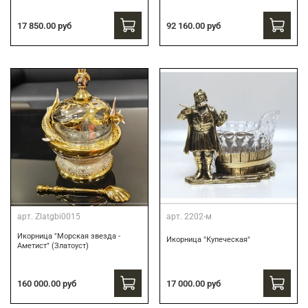
17 850.00 руб
92 160.00 руб
арт.
Zlatgbi0015
арт.
2202-м
Икорница "Морская звезда -
Икорница "Купеческая"
Аметист" (Златоуст)
160 000.00 руб
17 000.00 руб