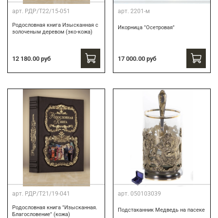
арт.
РДР/Т22/15-051
арт.
2201-м
Родословная книга Изысканная с
Икорница "Осетровая"
золоченым деревом (эко-кожа)
12 180.00 руб
17 000.00 руб
арт.
РДР/Т21/19-041
арт.
050103039
Родословная книга "Изысканная.
Подстаканник Медведь на пасеке
Благословение" (кожа)