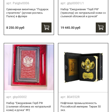
арт.
Palgbv0006
арт.
gbp00001/1
Сувенирная визитница "Подарок
Набор "Ежедневник "Герб РФ"
строителю" (ручная роспись
(триколор) из натуральной кожи со
Палех) в фуляре
съемной обложкой и ручкой"
8 250.00 руб
19 445.00 руб
арт.
gbp00002
арт.
BG4552R
Набор "Ежедневник Герб РФ
Нефтяная промышленность
(съемная обложка из натуральной
Российской империи. Тираж 50
кожи) и ручка" №2
экз.