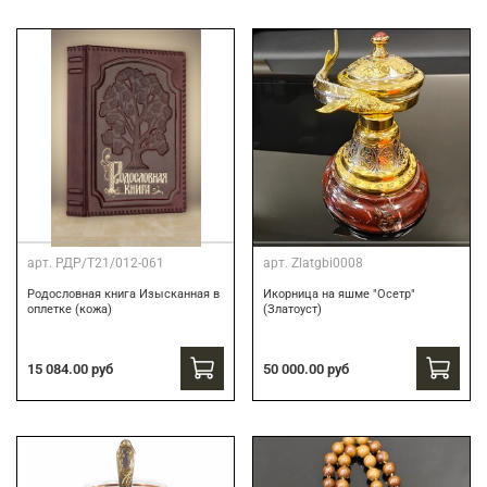
арт.
РДР/Т21/012-061
арт.
Zlatgbi0008
Родословная книга Изысканная в
Икорница на яшме "Осетр"
оплетке (кожа)
(Златоуст)
15 084.00 руб
50 000.00 руб