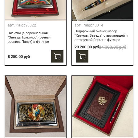
арт.
Palgbv0022
арт.
Palgbn0014
Подарочный бизнес-набор
Визитница персональная
"Кремль. Звезда" с визитницей и
"Звезда.Триколор" (ручная
авторучкой Parker в футляре
роспись Палех) в футляре
29 200.00 руб
34 000.00 руб
8 250.00 руб