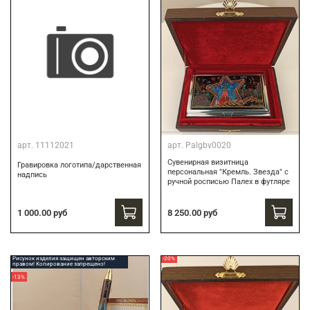
арт.
11112021
арт.
Palgbv0020
Сувенирная визитница
Гравировка логотипа/дарственная
персональная "Кремль. Звезда" с
надпись
ручной росписью Палех в футляре
8 250.00 руб
1 000.00 руб
Рисунок изделия защищен авторским
-20%
правом! Копирование запрещено!
-13%