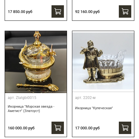
17 850.00 руб
92 160.00 руб
арт.
Zlatgbi0015
арт.
2202-м
Икорница "Морская звезда -
Икорница "Купеческая"
Аметист" (Златоуст)
160 000.00 руб
17 000.00 руб