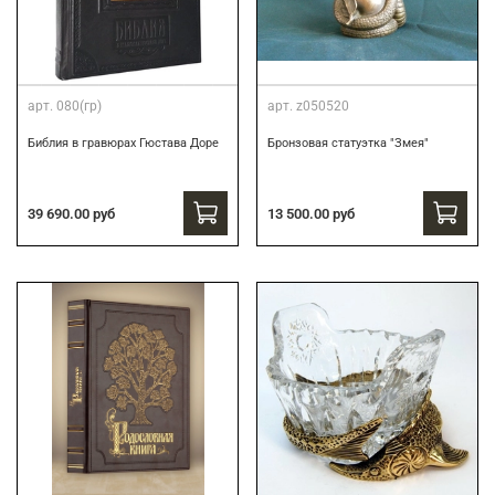
арт.
080(гр)
арт.
z050520
Библия в гравюрах Гюстава Доре
Бронзовая статуэтка "Змея"
39 690.00 руб
13 500.00 руб