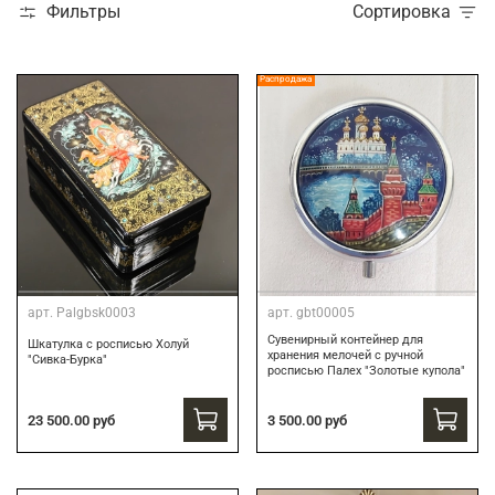
Фильтры
Сортировка
Распродажа
арт.
Palgbsk0003
арт.
gbt00005
Сувенирный контейнер для
Шкатулка с росписью Холуй
хранения мелочей с ручной
"Сивка-Бурка"
росписью Палех "Золотые купола"
3 500.00 руб
23 500.00 руб