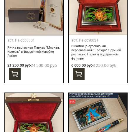
арт.
Palgbp0001
арт.
Palgbv0021
Визитница сувенирная
Ручка расписная Паркер "Москва.
персональная "Звезда" с ручной
Кремль" в фирменной коробке
росписью Палех в подарочном
Parker
футляре
21 250.00 руб
24 500.00 руб
6 600.00 руб
8 250.00 руб
Рисунок изделия защищен авторским
правом! Копирование запрещено!
-14%