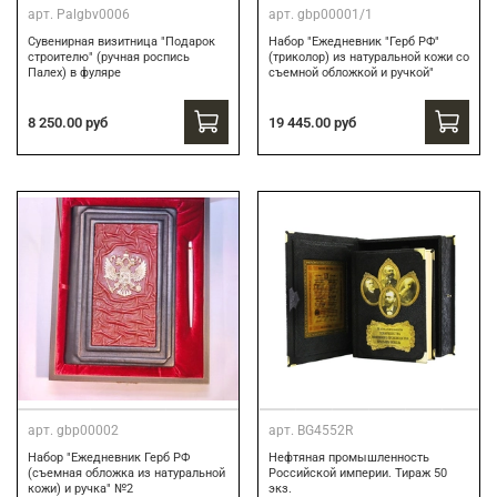
арт.
Palgbv0006
арт.
gbp00001/1
Сувенирная визитница "Подарок
Набор "Ежедневник "Герб РФ"
строителю" (ручная роспись
(триколор) из натуральной кожи со
Палех) в фуляре
съемной обложкой и ручкой"
8 250.00 руб
19 445.00 руб
арт.
gbp00002
арт.
BG4552R
Набор "Ежедневник Герб РФ
Нефтяная промышленность
(съемная обложка из натуральной
Российской империи. Тираж 50
кожи) и ручка" №2
экз.