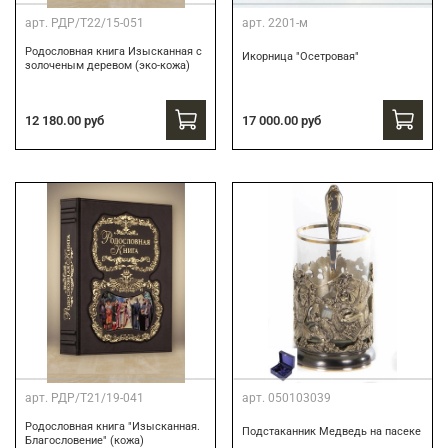
арт.
РДР/Т22/15-051
арт.
2201-м
Родословная книга Изысканная с
Икорница "Осетровая"
золоченым деревом (эко-кожа)
12 180.00 руб
17 000.00 руб
арт.
РДР/Т21/19-041
арт.
050103039
Родословная книга "Изысканная.
Подстаканник Медведь на пасеке
Благословение" (кожа)