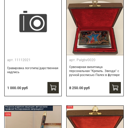
арт.
11112021
арт.
Palgbv0020
Сувенирная визитница
Гравировка логотипа/дарственная
персональная "Кремль. Звезда" с
надпись
ручной росписью Палех в футляре
8 250.00 руб
1 000.00 руб
Рисунок изделия защищен авторским
-20%
правом! Копирование запрещено!
-13%