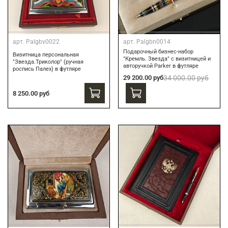
арт.
Palgbv0022
арт.
Palgbn0014
Подарочный бизнес-набор
Визитница персональная
"Кремль. Звезда" с визитницей и
"Звезда.Триколор" (ручная
авторучкой Parker в футляре
роспись Палех) в футляре
29 200.00 руб
34 000.00 руб
8 250.00 руб