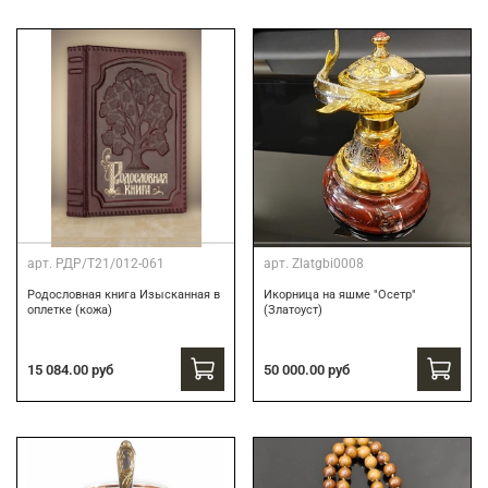
арт.
РДР/Т21/012-061
арт.
Zlatgbi0008
Родословная книга Изысканная в
Икорница на яшме "Осетр"
оплетке (кожа)
(Златоуст)
15 084.00 руб
50 000.00 руб