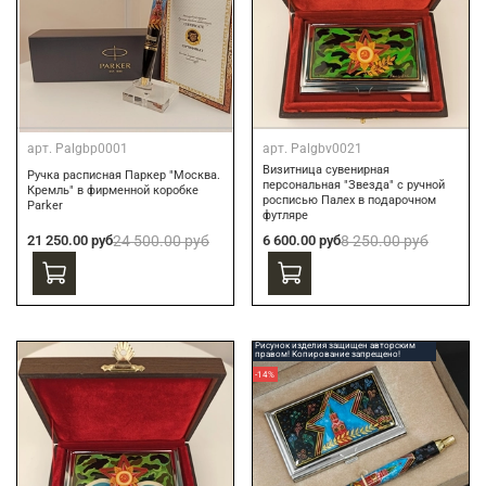
арт.
Palgbp0001
арт.
Palgbv0021
Визитница сувенирная
Ручка расписная Паркер "Москва.
персональная "Звезда" с ручной
Кремль" в фирменной коробке
росписью Палех в подарочном
Parker
футляре
21 250.00 руб
24 500.00 руб
6 600.00 руб
8 250.00 руб
Рисунок изделия защищен авторским
правом! Копирование запрещено!
-14%