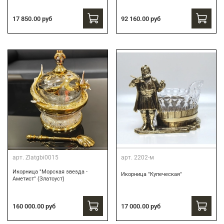
17 850.00 руб
92 160.00 руб
арт.
Zlatgbi0015
арт.
2202-м
Икорница "Морская звезда -
Икорница "Купеческая"
Аметист" (Златоуст)
160 000.00 руб
17 000.00 руб