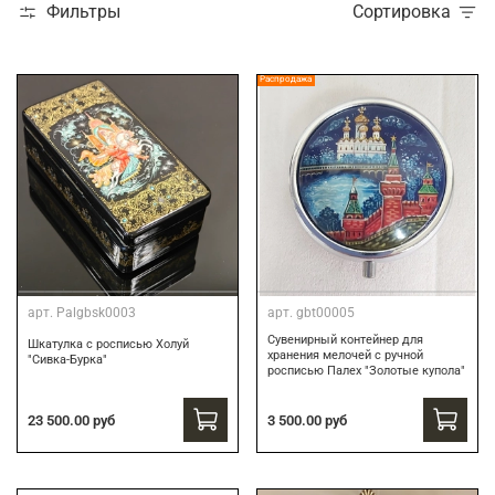
Фильтры
Сортировка
Распродажа
арт.
Palgbsk0003
арт.
gbt00005
Сувенирный контейнер для
Шкатулка с росписью Холуй
хранения мелочей с ручной
"Сивка-Бурка"
росписью Палех "Золотые купола"
3 500.00 руб
23 500.00 руб