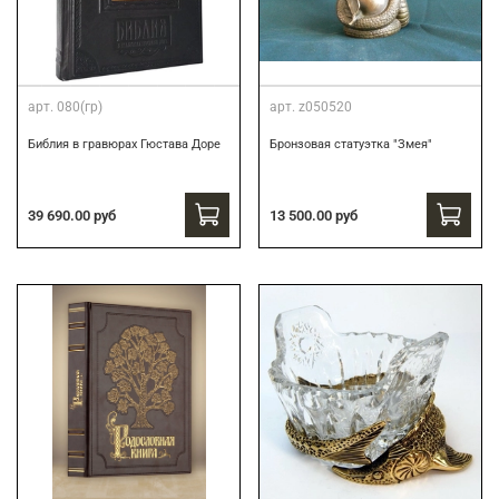
арт.
080(гр)
арт.
z050520
Библия в гравюрах Гюстава Доре
Бронзовая статуэтка "Змея"
39 690.00 руб
13 500.00 руб