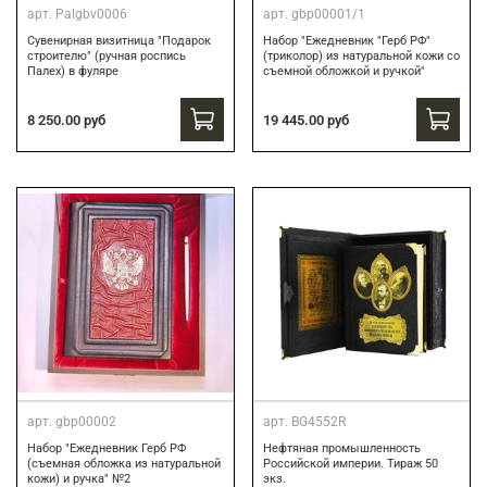
арт.
Palgbv0006
арт.
gbp00001/1
Сувенирная визитница "Подарок
Набор "Ежедневник "Герб РФ"
строителю" (ручная роспись
(триколор) из натуральной кожи со
Палех) в фуляре
съемной обложкой и ручкой"
8 250.00 руб
19 445.00 руб
арт.
gbp00002
арт.
BG4552R
Набор "Ежедневник Герб РФ
Нефтяная промышленность
(съемная обложка из натуральной
Российской империи. Тираж 50
кожи) и ручка" №2
экз.