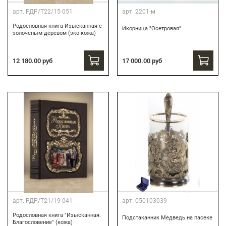
арт.
РДР/Т22/15-051
арт.
2201-м
Родословная книга Изысканная с
Икорница "Осетровая"
золоченым деревом (эко-кожа)
12 180.00 руб
17 000.00 руб
арт.
РДР/Т21/19-041
арт.
050103039
Родословная книга "Изысканная.
Подстаканник Медведь на пасеке
Благословение" (кожа)