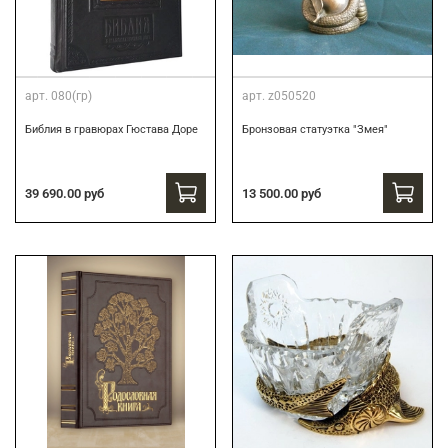
арт.
080(гр)
арт.
z050520
Библия в гравюрах Гюстава Доре
Бронзовая статуэтка "Змея"
39 690.00 руб
13 500.00 руб