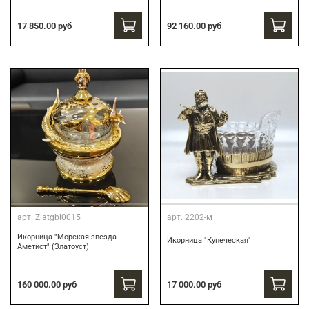
17 850.00 руб
92 160.00 руб
арт.
Zlatgbi0015
арт.
2202-м
Икорница "Морская звезда -
Икорница "Купеческая"
Аметист" (Златоуст)
160 000.00 руб
17 000.00 руб