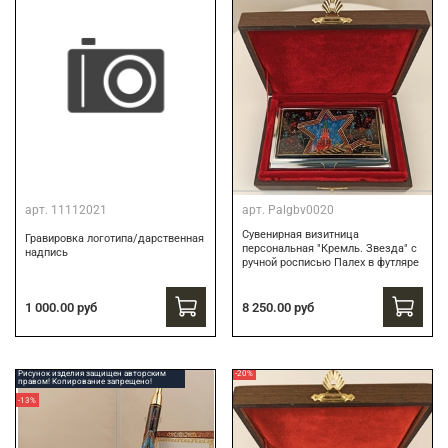
арт.
11112021
арт.
Palgbv0020
Сувенирная визитница
Гравировка логотипа/дарственная
персональная "Кремль. Звезда" с
надпись
ручной росписью Палех в футляре
8 250.00 руб
1 000.00 руб
Рисунок изделия защищен авторским
-20%
правом! Копирование запрещено!
-13%