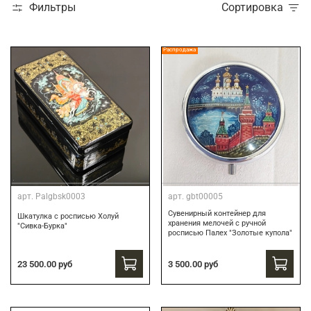
Фильтры
Сортировка
Распродажа
арт.
Palgbsk0003
арт.
gbt00005
Сувенирный контейнер для
Шкатулка с росписью Холуй
хранения мелочей с ручной
"Сивка-Бурка"
росписью Палех "Золотые купола"
3 500.00 руб
23 500.00 руб