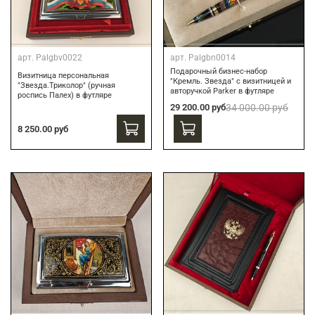
арт.
Palgbv0022
арт.
Palgbn0014
Подарочный бизнес-набор
Визитница персональная
"Кремль. Звезда" с визитницей и
"Звезда.Триколор" (ручная
авторучкой Parker в футляре
роспись Палех) в футляре
29 200.00 руб
34 000.00 руб
8 250.00 руб