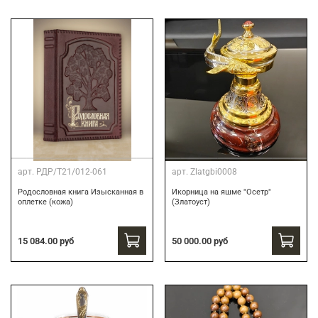
арт.
РДР/Т21/012-061
арт.
Zlatgbi0008
Родословная книга Изысканная в
Икорница на яшме "Осетр"
оплетке (кожа)
(Златоуст)
15 084.00 руб
50 000.00 руб