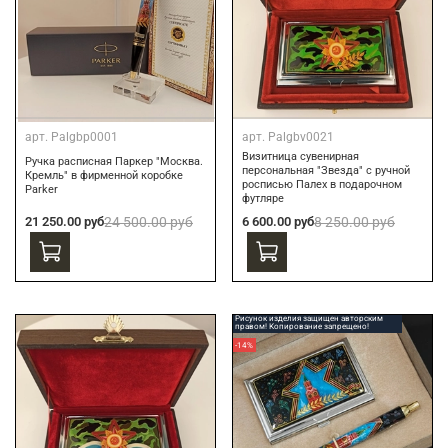
арт.
Palgbp0001
арт.
Palgbv0021
Визитница сувенирная
Ручка расписная Паркер "Москва.
персональная "Звезда" с ручной
Кремль" в фирменной коробке
росписью Палех в подарочном
Parker
футляре
21 250.00 руб
24 500.00 руб
6 600.00 руб
8 250.00 руб
Рисунок изделия защищен авторским
правом! Копирование запрещено!
-14%