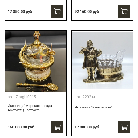
17 850.00 руб
92 160.00 руб
арт.
Zlatgbi0015
арт.
2202-м
Икорница "Морская звезда -
Икорница "Купеческая"
Аметист" (Златоуст)
160 000.00 руб
17 000.00 руб