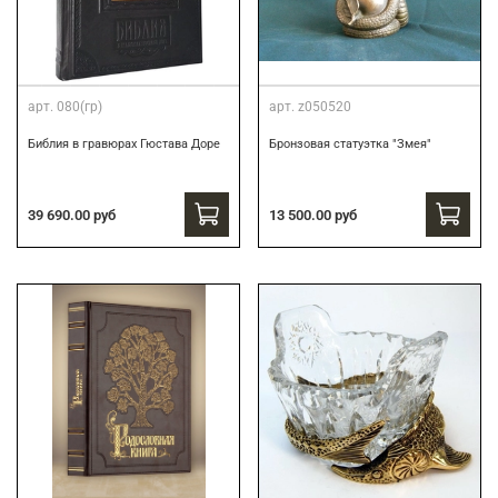
арт.
080(гр)
арт.
z050520
Библия в гравюрах Гюстава Доре
Бронзовая статуэтка "Змея"
39 690.00 руб
13 500.00 руб