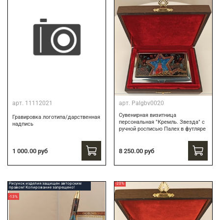
арт.
11112021
арт.
Palgbv0020
Сувенирная визитница
Гравировка логотипа/дарственная
персональная "Кремль. Звезда" с
надпись
ручной росписью Палех в футляре
8 250.00 руб
1 000.00 руб
Рисунок изделия защищен авторским
-20%
правом! Копирование запрещено!
-13%