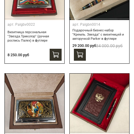
арт.
Palgbv0022
арт.
Palgbn0014
Подарочный бизнес-набор
Визитница персональная
"Кремль. Звезда" с визитницей и
"Звезда.Триколор" (ручная
авторучкой Parker в футляре
роспись Палех) в футляре
29 200.00 руб
34 000.00 руб
8 250.00 руб