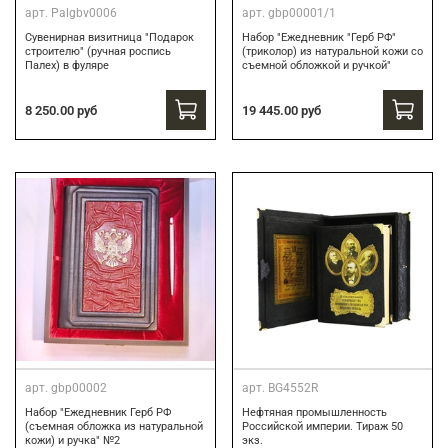
арт.
Palgbv0006
арт.
gbp00001/1
Сувенирная визитница "Подарок
Набор "Ежедневник "Герб РФ"
строителю" (ручная роспись
(триколор) из натуральной кожи со
Палех) в фуляре
съемной обложкой и ручкой"
8 250.00 руб
19 445.00 руб
арт.
gbp00002
арт.
BG4552R
Набор "Ежедневник Герб РФ
Нефтяная промышленность
(съемная обложка из натуральной
Российской империи. Тираж 50
кожи) и ручка" №2
экз.