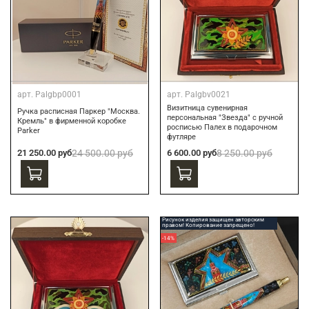
арт.
Palgbp0001
арт.
Palgbv0021
Визитница сувенирная
Ручка расписная Паркер "Москва.
персональная "Звезда" с ручной
Кремль" в фирменной коробке
росписью Палех в подарочном
Parker
футляре
21 250.00 руб
24 500.00 руб
6 600.00 руб
8 250.00 руб
Рисунок изделия защищен авторским
правом! Копирование запрещено!
-14%