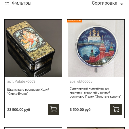
Фильтры
Сортировка
Распродажа
арт.
Palgbsk0003
арт.
gbt00005
Сувенирный контейнер для
Шкатулка с росписью Холуй
хранения мелочей с ручной
"Сивка-Бурка"
росписью Палех "Золотые купола"
3 500.00 руб
23 500.00 руб