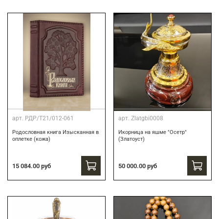
арт.
РДР/Т21/012-061
арт.
Zlatgbi0008
Родословная книга Изысканная в
Икорница на яшме "Осетр"
оплетке (кожа)
(Златоуст)
15 084.00 руб
50 000.00 руб