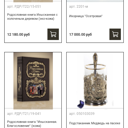
арт.
РДР/Т22/15-051
арт.
2201-м
Родословная книга Изысканная с
Икорница "Осетровая"
золоченым деревом (эко-кожа)
12 180.00 руб
17 000.00 руб
арт.
РДР/Т21/19-041
арт.
050103039
Родословная книга "Изысканная.
Подстаканник Медведь на пасеке
Благословение" (кожа)