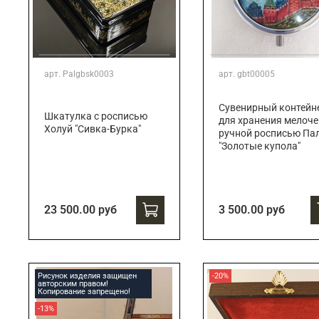
арт.
Palgbsk0003
арт.
gbt00005
Сувенирный контейн
Шкатулка с росписью
для хранения мелоче
Холуй "Сивка-Бурка"
ручной росписью Па
"Золотые купола"
23 500.00 руб
3 500.00 руб
Рисунок изделия защищен
-20%
авторским правом!
Копирование запрещено!
-13%