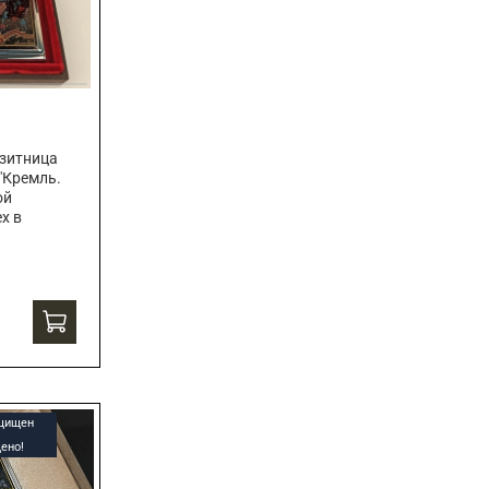
зитница
"Кремль.
ой
х в
ащищен
ено!