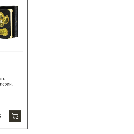
сть
перии.
б