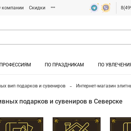
 компании
Скидки
8(49
 ПРОФЕССИЯМ
ПО ПРАЗДНИКАМ
ПО УВЛЕЧЕНИ
РОК
ЯМ
СИЯМ
ИКАМ
ИЯМ
ых вип подарков и сувениров
Интернет-магазин элитн
Подарки мужчине
Подарки на крестины
Подарки железнодорожнику
Подарки на 23 февраля
Подарки спортсмену
вных подарков и сувениров в Северске
Подарки иностранцам
Подарки на новоселье
Подарки летчику, авиация
Подарки на 8 марта
Подарки болельщику
Подарки на рождение ребенка
Подарки инженеру
Подарки металлургу
Подарки нефтянику/газовику