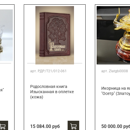
арт.
РДР/Т21/012-061
арт.
Zlatgbi0008
Родословная книга
Икорница на 
я"
Изысканная в оплетке
"Осетр" (Злато
(кожа)
15 084.00 руб
50 000.00 ру