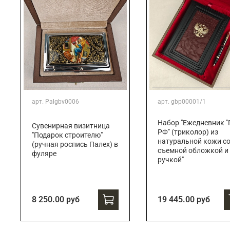
арт.
Palgbv0006
арт.
gbp00001/1
Набор "Ежедневник "
Сувенирная визитница
РФ" (триколор) из
"Подарок строителю"
натуральной кожи с
(ручная роспись Палех) в
съемной обложкой и
фуляре
ручкой"
8 250.00 руб
19 445.00 руб