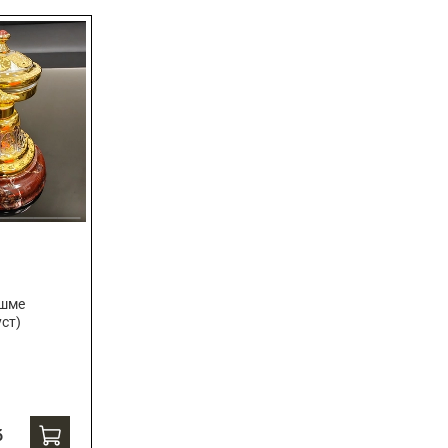
яшме
уст)
б