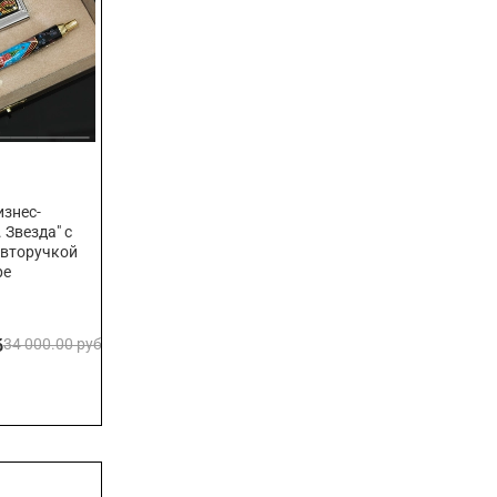
знес-
 Звезда" с
авторучкой
ре
б
34 000.00 руб