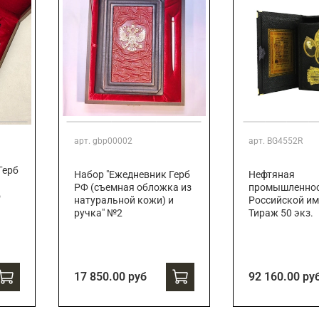
арт.
gbp00002
арт.
BG4552R
Герб
Набор "Ежедневник Герб
Нефтяная
РФ (съемная обложка из
промышленно
о
натуральной кожи) и
Российской им
ручка" №2
Тираж 50 экз.
17 850.00 руб
92 160.00 ру