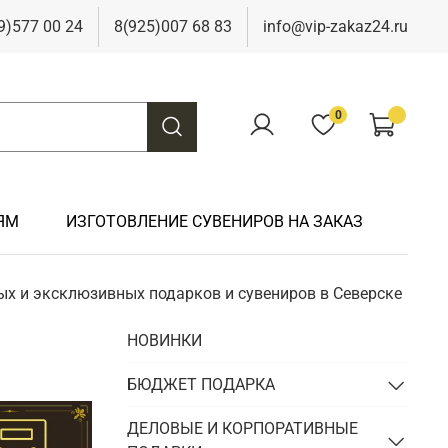
9)577 00 24
8(925)007 68 83
info@vip-zakaz24.ru
0
ЯМ
ИЗГОТОВЛЕНИЕ СУВЕНИРОВ НА ЗАКАЗ
ых и эксклюзивных подарков и сувениров в Северске
Подарки на свадьбу
Подарки финансисту
Подарки к 9 мая
Подарки охотнику
НОВИНКИ
Подарки на юбилей
Подарки химику
Подарки к Пасхе
Подарки рыбаку
Подарки чиновнику/госслужащему
БЮДЖЕТ ПОДАРКА
Подарки шахтеру
Подарки электрику
ДЕЛОВЫЕ И КОРПОРАТИВНЫЕ