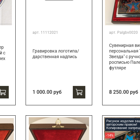
арт.
11112021
арт.
Palgbv0020
Сувенирная ви
ер
Гравировка логотипа/
персональная 
й с
дарственная надпись
Звезда" с ручн
лех
росписью Пале
футляре
1 000.00 руб
8 250.00 руб
Рисунок изделия з
авторским правом!
Копирование запрещ
-14%