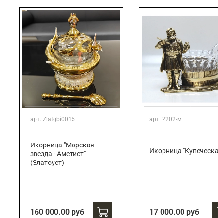
арт.
Zlatgbi0015
арт.
2202-м
Икорница "Морская
Икорница "Купеческа
звезда - Аметист"
(Златоуст)
160 000.00 руб
17 000.00 руб