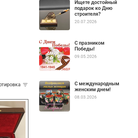
Ищете достойный
подарок ко Дню
строителя?
20.07.2026
С празником
Победы!
09.05.2026
С международным
ортировка
женским днем!
08.03.2026