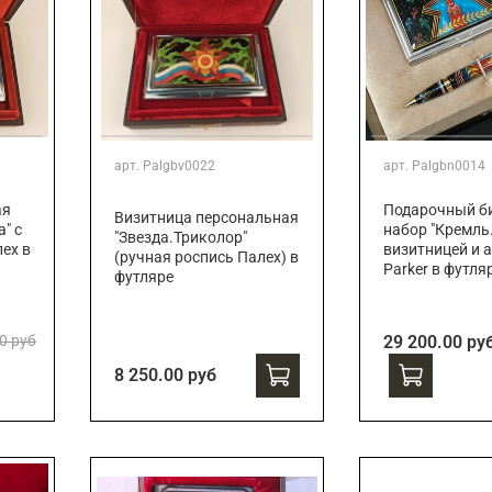
арт.
Palgbv0022
арт.
Palgbn0014
ая
Подарочный би
Визитница персональная
" с
набор "Кремль.
"Звезда.Триколор"
ех в
визитницей и 
(ручная роспись Палех) в
Parker в футля
футляре
0 руб
29 200.00 ру
8 250.00 руб