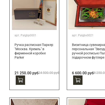
арт.
Palgbp0001
арт.
Palgbv0021
Ручка расписная Паркер
Визитница сувенирн
"Москва. Кремль" в
персональная "Звезда
фирменной коробке
ручной росписью Пал
Parker
подарочном футляре
21 250.00 руб
24 500.00 руб
6 600.00 руб
8 250.0