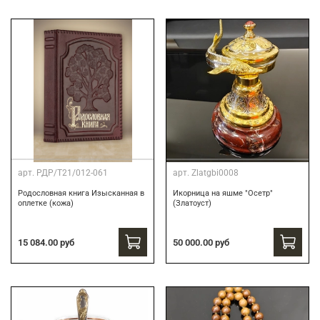
арт.
РДР/Т21/012-061
арт.
Zlatgbi0008
Родословная книга Изысканная в
Икорница на яшме "Осетр"
оплетке (кожа)
(Златоуст)
15 084.00 руб
50 000.00 руб