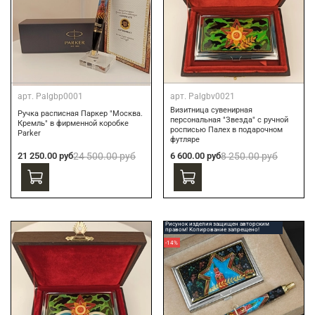
арт.
Palgbp0001
арт.
Palgbv0021
Визитница сувенирная
Ручка расписная Паркер "Москва.
персональная "Звезда" с ручной
Кремль" в фирменной коробке
росписью Палех в подарочном
Parker
футляре
21 250.00 руб
24 500.00 руб
6 600.00 руб
8 250.00 руб
Рисунок изделия защищен авторским
правом! Копирование запрещено!
-14%