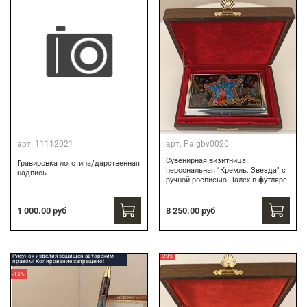
арт.
11112021
арт.
Palgbv0020
Сувенирная визитница
Гравировка логотипа/дарственная
персональная "Кремль. Звезда" с
надпись
ручной росписью Палех в футляре
8 250.00 руб
1 000.00 руб
Рисунок изделия защищен авторским
-20%
правом! Копирование запрещено!
-13%