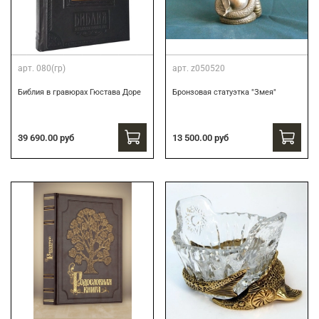
арт.
080(гр)
арт.
z050520
Библия в гравюрах Гюстава Доре
Бронзовая статуэтка "Змея"
39 690.00 руб
13 500.00 руб