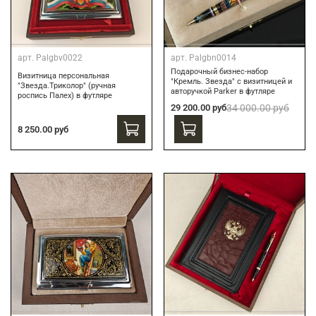
арт.
Palgbv0022
арт.
Palgbn0014
Подарочный бизнес-набор
Визитница персональная
"Кремль. Звезда" с визитницей и
"Звезда.Триколор" (ручная
авторучкой Parker в футляре
роспись Палех) в футляре
29 200.00 руб
34 000.00 руб
8 250.00 руб