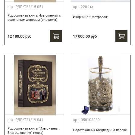
арт.
РДР/Т22/15-051
арт.
2201-м
Родословная книга Изысканная с
Икорница "Осетровая"
золоченым деревом (эко-кожа)
12 180.00 руб
17 000.00 руб
арт.
РДР/Т21/19-041
арт.
050103039
Родословная книга "Изысканная.
Подстаканник Медведь на пасеке
Благословение" (кожа)