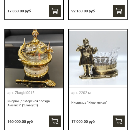
17 850.00 руб
92 160.00 руб
арт.
Zlatgbi0015
арт.
2202-м
Икорница "Морская звезда -
Икорница "Купеческая"
Аметист" (Златоуст)
160 000.00 руб
17 000.00 руб