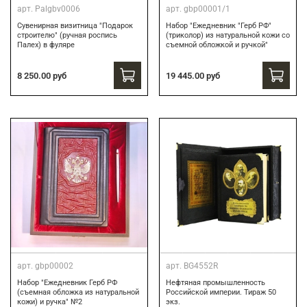
арт.
Palgbv0006
арт.
gbp00001/1
Сувенирная визитница "Подарок
Набор "Ежедневник "Герб РФ"
строителю" (ручная роспись
(триколор) из натуральной кожи со
Палех) в фуляре
съемной обложкой и ручкой"
8 250.00 руб
19 445.00 руб
арт.
gbp00002
арт.
BG4552R
Набор "Ежедневник Герб РФ
Нефтяная промышленность
(съемная обложка из натуральной
Российской империи. Тираж 50
кожи) и ручка" №2
экз.