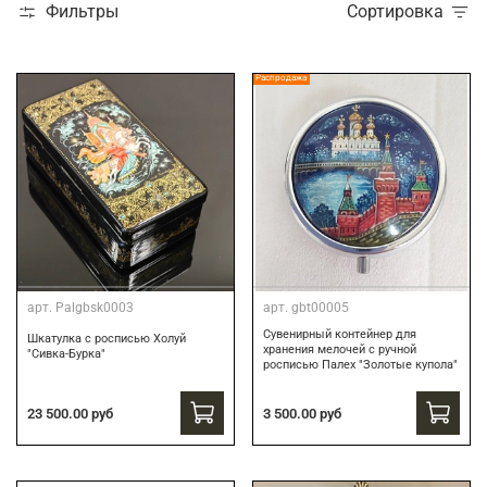
Фильтры
Сортировка
Распродажа
арт.
Palgbsk0003
арт.
gbt00005
Сувенирный контейнер для
Шкатулка с росписью Холуй
хранения мелочей с ручной
"Сивка-Бурка"
росписью Палех "Золотые купола"
3 500.00 руб
23 500.00 руб