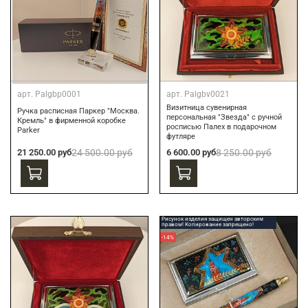
арт.
Palgbp0001
арт.
Palgbv0021
Визитница сувенирная
Ручка расписная Паркер "Москва.
персональная "Звезда" с ручной
Кремль" в фирменной коробке
росписью Палех в подарочном
Parker
футляре
21 250.00 руб
24 500.00 руб
6 600.00 руб
8 250.00 руб
Рисунок изделия защищен авторским
правом! Копирование запрещено!
-14%