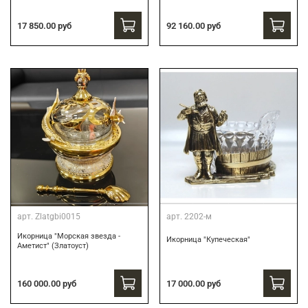
17 850.00 руб
92 160.00 руб
арт.
Zlatgbi0015
арт.
2202-м
Икорница "Морская звезда -
Икорница "Купеческая"
Аметист" (Златоуст)
160 000.00 руб
17 000.00 руб