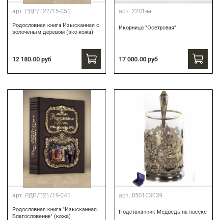
арт.
РДР/Т22/15-051
арт.
2201-м
Родословная книга Изысканная с
Икорница "Осетровая"
золоченым деревом (эко-кожа)
12 180.00 руб
17 000.00 руб
арт.
РДР/Т21/19-041
арт.
050103039
Родословная книга "Изысканная.
Подстаканник Медведь на пасеке
Благословение" (кожа)