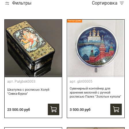
Фильтры
Сортировка
Распродажа
арт.
Palgbsk0003
арт.
gbt00005
Сувенирный контейнер для
Шкатулка с росписью Холуй
хранения мелочей с ручной
"Сивка-Бурка"
росписью Палех "Золотые купола"
3 500.00 руб
23 500.00 руб