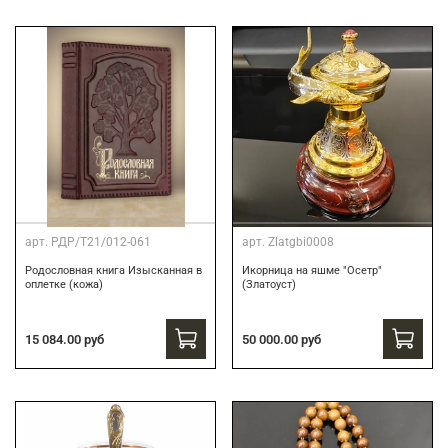
арт.
РДР/Т21/012-061
арт.
Zlatgbi0008
Родословная книга Изысканная в
Икорница на яшме "Осетр"
оплетке (кожа)
(Златоуст)
15 084.00 руб
50 000.00 руб