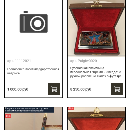
арт.
11112021
арт.
Palgbv0020
Сувенирная визитница
Гравировка логотипа/дарственная
персональная "Кремль. Звезда" с
надпись
ручной росписью Палех в футляре
8 250.00 руб
1 000.00 руб
Рисунок изделия защищен авторским
-20%
правом! Копирование запрещено!
-13%