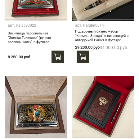
арт.
Palgbv0022
арт.
Palgbn0014
Подарочный бизнес-набор
Визитница персональная
"Кремль. Звезда" с визитницей и
"Звезда.Триколор" (ручная
авторучкой Parker в футляре
роспись Палех) в футляре
29 200.00 руб
34 000.00 руб
8 250.00 руб