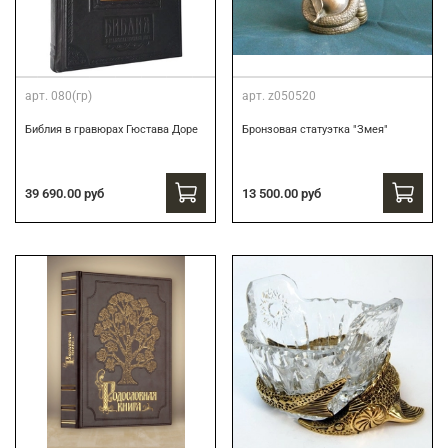
арт.
080(гр)
арт.
z050520
Библия в гравюрах Гюстава Доре
Бронзовая статуэтка "Змея"
39 690.00 руб
13 500.00 руб