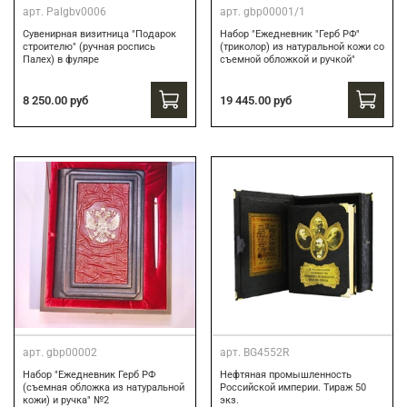
арт.
Palgbv0006
арт.
gbp00001/1
Сувенирная визитница "Подарок
Набор "Ежедневник "Герб РФ"
строителю" (ручная роспись
(триколор) из натуральной кожи со
Палех) в фуляре
съемной обложкой и ручкой"
8 250.00 руб
19 445.00 руб
арт.
gbp00002
арт.
BG4552R
Набор "Ежедневник Герб РФ
Нефтяная промышленность
(съемная обложка из натуральной
Российской империи. Тираж 50
кожи) и ручка" №2
экз.