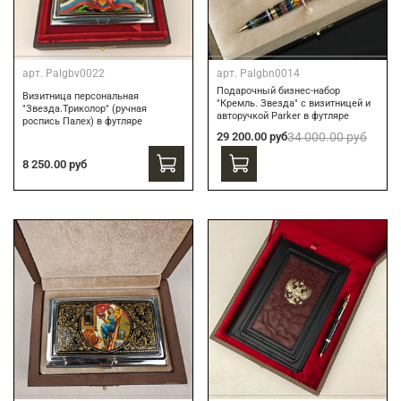
арт.
Palgbv0022
арт.
Palgbn0014
Подарочный бизнес-набор
Визитница персональная
"Кремль. Звезда" с визитницей и
"Звезда.Триколор" (ручная
авторучкой Parker в футляре
роспись Палех) в футляре
29 200.00 руб
34 000.00 руб
8 250.00 руб