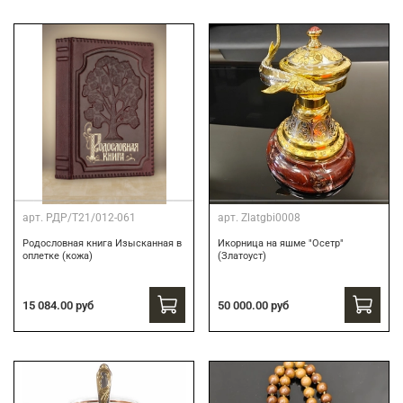
арт.
РДР/Т21/012-061
арт.
Zlatgbi0008
Родословная книга Изысканная в
Икорница на яшме "Осетр"
оплетке (кожа)
(Златоуст)
15 084.00 руб
50 000.00 руб