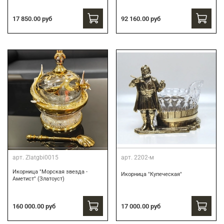
17 850.00 руб
92 160.00 руб
арт.
Zlatgbi0015
арт.
2202-м
Икорница "Морская звезда -
Икорница "Купеческая"
Аметист" (Златоуст)
160 000.00 руб
17 000.00 руб