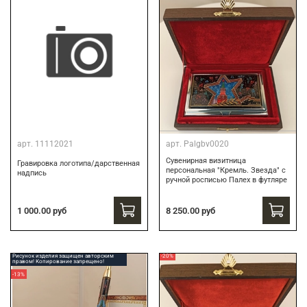
арт.
11112021
арт.
Palgbv0020
Сувенирная визитница
Гравировка логотипа/дарственная
персональная "Кремль. Звезда" с
надпись
ручной росписью Палех в футляре
8 250.00 руб
1 000.00 руб
Рисунок изделия защищен авторским
-20%
правом! Копирование запрещено!
-13%