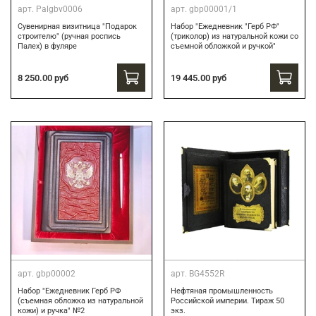
арт.
Palgbv0006
арт.
gbp00001/1
Сувенирная визитница "Подарок
Набор "Ежедневник "Герб РФ"
строителю" (ручная роспись
(триколор) из натуральной кожи со
Палех) в фуляре
съемной обложкой и ручкой"
8 250.00 руб
19 445.00 руб
арт.
gbp00002
арт.
BG4552R
Набор "Ежедневник Герб РФ
Нефтяная промышленность
(съемная обложка из натуральной
Российской империи. Тираж 50
кожи) и ручка" №2
экз.