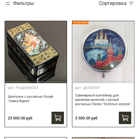
Фильтры
Сортировка
Распродажа
арт.
Palgbsk0003
арт.
gbt00005
Сувенирный контейнер для
Шкатулка с росписью Холуй
хранения мелочей с ручной
"Сивка-Бурка"
росписью Палех "Золотые купола"
3 500.00 руб
23 500.00 руб