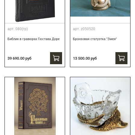
арт.
080(гр)
арт.
z050520
Библия в гравюрах Гюстава Доре
Бронзовая статуэтка "Змея"
39 690.00 руб
13 500.00 руб