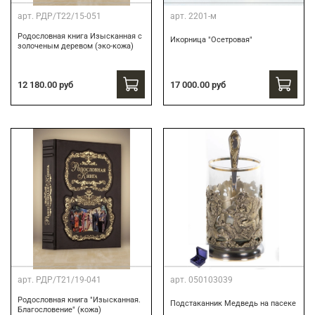
арт.
РДР/Т22/15-051
арт.
2201-м
Родословная книга Изысканная с
Икорница "Осетровая"
золоченым деревом (эко-кожа)
12 180.00 руб
17 000.00 руб
арт.
РДР/Т21/19-041
арт.
050103039
Родословная книга "Изысканная.
Подстаканник Медведь на пасеке
Благословение" (кожа)