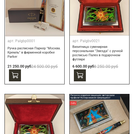
арт.
Palgbp0001
арт.
Palgbv0021
Визитница сувенирная
Ручка расписная Паркер "Москва.
персональная "Звезда" с ручной
Кремль" в фирменной коробке
росписью Палех в подарочном
Parker
футляре
21 250.00 руб
24 500.00 руб
6 600.00 руб
8 250.00 руб
Рисунок изделия защищен авторским
правом! Копирование запрещено!
-14%