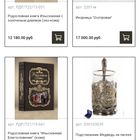
арт.
РДР/Т22/15-051
арт.
2201-м
Родословная книга Изысканная с
Икорница "Осетровая"
золоченым деревом (эко-кожа)
12 180.00 руб
17 000.00 руб
арт.
РДР/Т21/19-041
арт.
050103039
Родословная книга "Изысканная.
Подстаканник Медведь на пасеке
Благословение" (кожа)