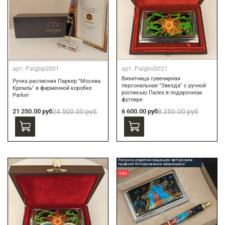
арт.
Palgbp0001
арт.
Palgbv0021
Визитница сувенирная
Ручка расписная Паркер "Москва.
персональная "Звезда" с ручной
Кремль" в фирменной коробке
росписью Палех в подарочном
Parker
футляре
21 250.00 руб
24 500.00 руб
6 600.00 руб
8 250.00 руб
Рисунок изделия защищен авторским
правом! Копирование запрещено!
-14%