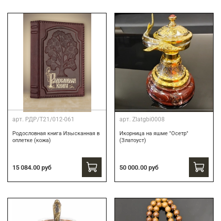
арт.
РДР/Т21/012-061
арт.
Zlatgbi0008
Родословная книга Изысканная в
Икорница на яшме "Осетр"
оплетке (кожа)
(Златоуст)
15 084.00 руб
50 000.00 руб