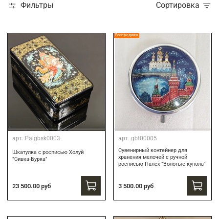
Фильтры
Сортировка
Распродажа
арт.
Palgbsk0003
арт.
gbt00005
Сувенирный контейнер для
Шкатулка с росписью Холуй
хранения мелочей с ручной
"Сивка-Бурка"
росписью Палех "Золотые купола"
3 500.00 руб
23 500.00 руб