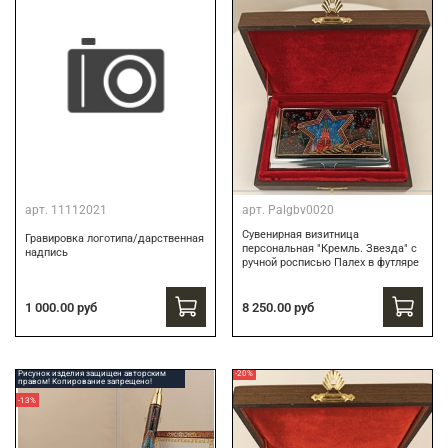
арт.
11112021
арт.
Palgbv0020
Сувенирная визитница
Гравировка логотипа/дарственная
персональная "Кремль. Звезда" с
надпись
ручной росписью Палех в футляре
8 250.00 руб
1 000.00 руб
Рисунок изделия защищен авторским
-20%
правом! Копирование запрещено!
-13%