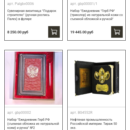
арт.
Palgbv0006
арт.
gbp00001/1
Сувенирная визитница "Подарок
Набор "Ежедневник "Герб РФ"
строителю" (ручная роспись
(триколор) из натуральной кожи со
Палех) в фуляре
съемной обложкой и ручкой"
8 250.00 руб
19 445.00 руб
арт.
gbp00002
арт.
BG4552R
Набор "Ежедневник Герб РФ
Нефтяная промышленность
(съемная обложка из натуральной
Российской империи. Тираж 50
кожи) и ручка" №2
экз.