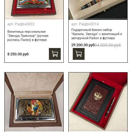
арт.
Palgbv0022
арт.
Palgbn0014
Подарочный бизнес-набор
Визитница персональная
"Кремль. Звезда" с визитницей и
"Звезда.Триколор" (ручная
авторучкой Parker в футляре
роспись Палех) в футляре
29 200.00 руб
34 000.00 руб
8 250.00 руб