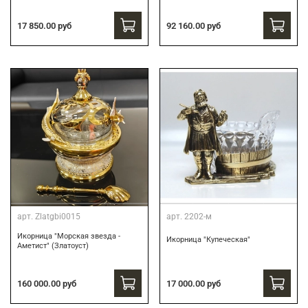
17 850.00 руб
92 160.00 руб
арт.
Zlatgbi0015
арт.
2202-м
Икорница "Морская звезда -
Икорница "Купеческая"
Аметист" (Златоуст)
160 000.00 руб
17 000.00 руб