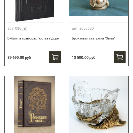
арт.
080(гр)
арт.
z050520
Библия в гравюрах Гюстава Доре
Бронзовая статуэтка "Змея"
39 690.00 руб
13 500.00 руб