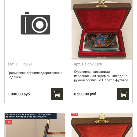
арт.
11112021
арт.
Palgbv0020
Сувенирная визитница
Гравировка логотипа/дарственная
персональная "Кремль. Звезда" с
надпись
ручной росписью Палех в футляре
8 250.00 руб
1 000.00 руб
Рисунок изделия защищен авторским
-20%
правом! Копирование запрещено!
-13%