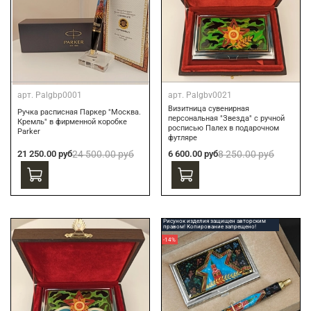
арт.
Palgbp0001
арт.
Palgbv0021
Визитница сувенирная
Ручка расписная Паркер "Москва.
персональная "Звезда" с ручной
Кремль" в фирменной коробке
росписью Палех в подарочном
Parker
футляре
21 250.00 руб
24 500.00 руб
6 600.00 руб
8 250.00 руб
Рисунок изделия защищен авторским
правом! Копирование запрещено!
-14%