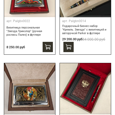
арт.
Palgbv0022
арт.
Palgbn0014
Подарочный бизнес-набор
Визитница персональная
"Кремль. Звезда" с визитницей и
"Звезда.Триколор" (ручная
авторучкой Parker в футляре
роспись Палех) в футляре
29 200.00 руб
34 000.00 руб
8 250.00 руб