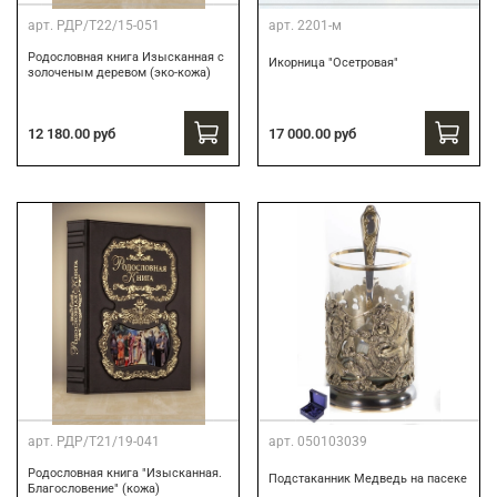
арт.
РДР/Т22/15-051
арт.
2201-м
Родословная книга Изысканная с
Икорница "Осетровая"
золоченым деревом (эко-кожа)
12 180.00 руб
17 000.00 руб
арт.
РДР/Т21/19-041
арт.
050103039
Родословная книга "Изысканная.
Подстаканник Медведь на пасеке
Благословение" (кожа)