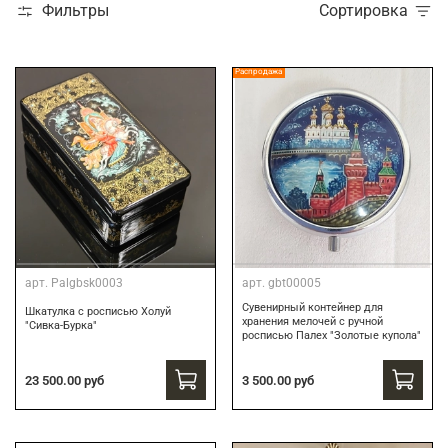
Фильтры
Сортировка
Распродажа
арт.
Palgbsk0003
арт.
gbt00005
Сувенирный контейнер для
Шкатулка с росписью Холуй
хранения мелочей с ручной
"Сивка-Бурка"
росписью Палех "Золотые купола"
3 500.00 руб
23 500.00 руб