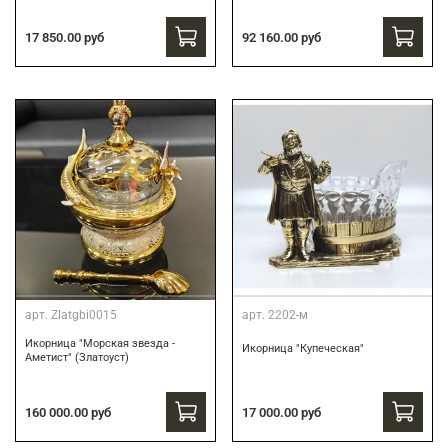
17 850.00 руб
92 160.00 руб
арт.
Zlatgbi0015
арт.
2202-м
Икорница "Морская звезда -
Икорница "Купеческая"
Аметист" (Златоуст)
160 000.00 руб
17 000.00 руб