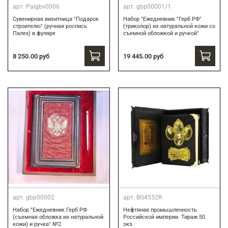
арт.
Palgbv0006
арт.
gbp00001/1
Сувенирная визитница "Подарок
Набор "Ежедневник "Герб РФ"
строителю" (ручная роспись
(триколор) из натуральной кожи со
Палех) в фуляре
съемной обложкой и ручкой"
8 250.00 руб
19 445.00 руб
арт.
gbp00002
арт.
BG4552R
Набор "Ежедневник Герб РФ
Нефтяная промышленность
(съемная обложка из натуральной
Российской империи. Тираж 50
кожи) и ручка" №2
экз.