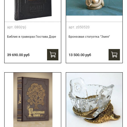
арт.
080(гр)
арт.
z050520
Библия в гравюрах Гюстава Доре
Бронзовая статуэтка "Змея"
39 690.00 руб
13 500.00 руб