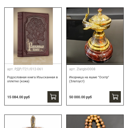
арт.
РДР/Т21/012-061
арт.
Zlatgbi0008
Родословная книга Изысканная в
Икорница на яшме "Осетр"
оплетке (кожа)
(Златоуст)
15 084.00 руб
50 000.00 руб