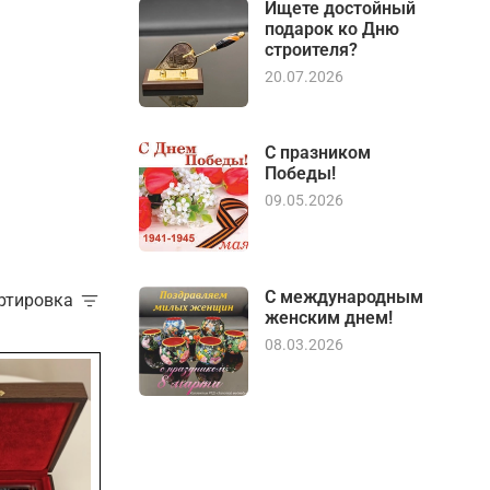
Ищете достойный
подарок ко Дню
строителя?
20.07.2026
С празником
Победы!
09.05.2026
С международным
ортировка
женским днем!
08.03.2026