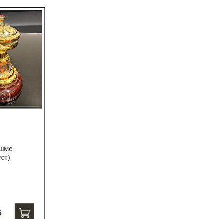
яшме
уст)
б