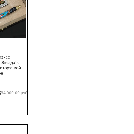
знес-
 Звезда" с
авторучкой
ре
б
34 000.00 руб