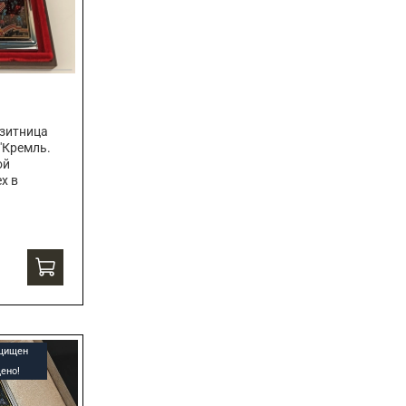
зитница
"Кремль.
ой
х в
ащищен
ено!