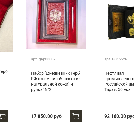
арт.
gbp00002
арт.
BG4552R
Герб
Набор "Ежедневник Герб
Нефтяная
РФ (съемная обложка из
промышленно
о
натуральной кожи) и
Российской им
ручка" №2
Тираж 50 экз.
17 850.00 руб
92 160.00 ру