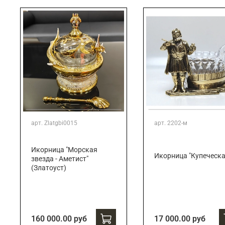
арт.
Zlatgbi0015
арт.
2202-м
Икорница "Морская
Икорница "Купеческа
звезда - Аметист"
(Златоуст)
160 000.00 руб
17 000.00 руб