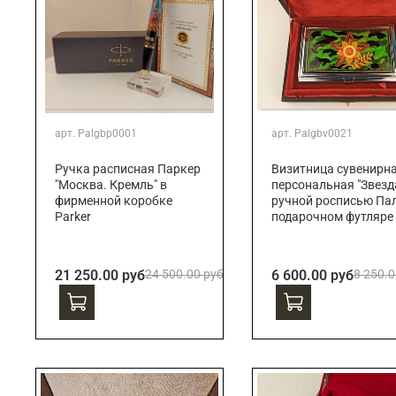
арт.
Palgbp0001
арт.
Palgbv0021
Ручка расписная Паркер
Визитница сувенирн
"Москва. Кремль" в
персональная "Звезда
фирменной коробке
ручной росписью Пал
Parker
подарочном футляре
21 250.00 руб
24 500.00 руб
6 600.00 руб
8 250.0