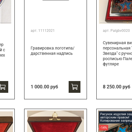
арт.
11112021
арт.
Palgbv0020
Сувенирная ви
ер
Гравировка логотипа/
персональная 
й с
дарственная надпись
Звезда" с ручн
лех
росписью Пале
футляре
1 000.00 руб
8 250.00 руб
Рисунок изделия з
авторским правом!
Копирование запрещ
-14%