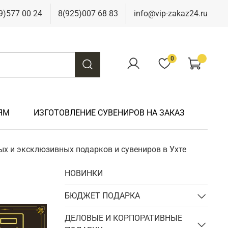
9)577 00 24
8(925)007 68 83
info@vip-zakaz24.ru
0
ЯМ
ИЗГОТОВЛЕНИЕ СУВЕНИРОВ НА ЗАКАЗ
ых и эксклюзивных подарков и сувениров в Ухте
Подарки на свадьбу
Подарки финансисту
Подарки к 9 мая
Подарки охотнику
НОВИНКИ
Подарки на юбилей
Подарки химику
Подарки к Пасхе
Подарки рыбаку
Подарки чиновнику/госслужащему
БЮДЖЕТ ПОДАРКА
Подарки шахтеру
Подарки электрику
ДЕЛОВЫЕ И КОРПОРАТИВНЫЕ