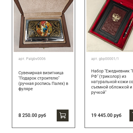
арт.
Palgbv0006
арт.
gbp00001/1
Набор "Ежедневник "
Сувенирная визитница
РФ" (триколор) из
"Подарок строителю"
натуральной кожи с
(ручная роспись Палех) в
съемной обложкой и
фуляре
ручкой"
8 250.00 руб
19 445.00 руб