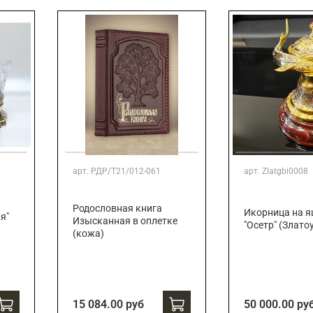
арт.
РДР/Т21/012-061
арт.
Zlatgbi0008
Родословная книга
Икорница на 
я"
Изысканная в оплетке
"Осетр" (Злато
(кожа)
15 084.00 руб
50 000.00 ру