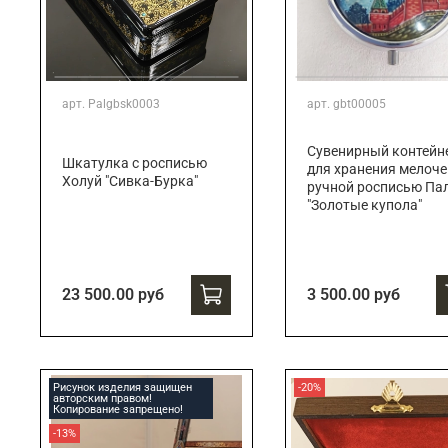
арт.
Palgbsk0003
арт.
gbt00005
Сувенирный контейн
Шкатулка с росписью
для хранения мелоче
Холуй "Сивка-Бурка"
ручной росписью Па
"Золотые купола"
23 500.00 руб
3 500.00 руб
Рисунок изделия защищен
-20%
авторским правом!
Копирование запрещено!
-13%