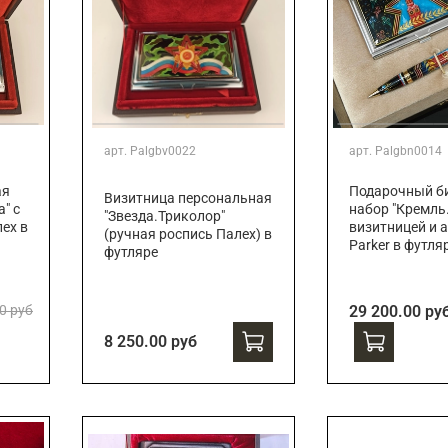
арт.
Palgbv0022
арт.
Palgbn0014
ая
Подарочный би
Визитница персональная
" с
набор "Кремль.
"Звезда.Триколор"
ех в
визитницей и 
(ручная роспись Палех) в
Parker в футля
футляре
0 руб
29 200.00 ру
8 250.00 руб