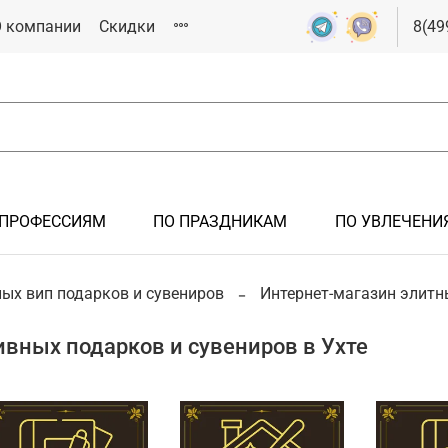
 компании
Скидки
8(49
 ПРОФЕССИЯМ
ПО ПРАЗДНИКАМ
ПО УВЛЕЧЕНИ
РОК
ЯМ
СИЯМ
ИКАМ
ИЯМ
ых вип подарков и сувениров
Интернет-магазин элитн
Подарки мужчине
Подарки на крестины
Подарки железнодорожнику
Подарки на 23 февраля
Подарки спортсмену
вных подарков и сувениров в Ухте
Подарки иностранцам
Подарки на новоселье
Подарки летчику, авиация
Подарки на 8 марта
Подарки болельщику
Подарки на рождение ребенка
Подарки инженеру
Подарки металлургу
Подарки нефтянику/газовику