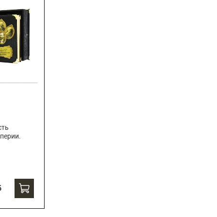
сть
перии.
б