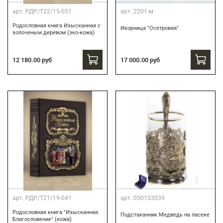
арт.
РДР/Т22/15-051
арт.
2201-м
Родословная книга Изысканная с
Икорница "Осетровая"
золоченым деревом (эко-кожа)
12 180.00 руб
17 000.00 руб
арт.
РДР/Т21/19-041
арт.
050103039
Родословная книга "Изысканная.
Подстаканник Медведь на пасеке
Благословение" (кожа)