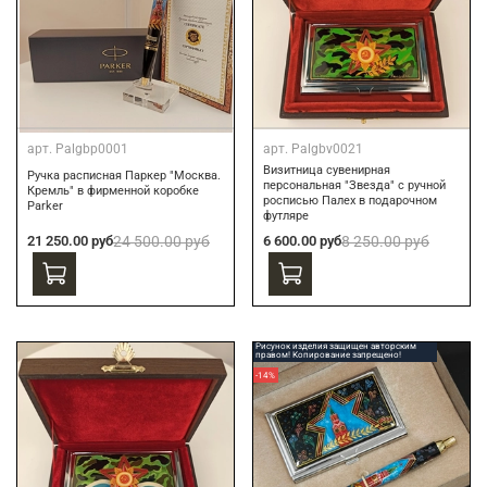
арт.
Palgbp0001
арт.
Palgbv0021
Визитница сувенирная
Ручка расписная Паркер "Москва.
персональная "Звезда" с ручной
Кремль" в фирменной коробке
росписью Палех в подарочном
Parker
футляре
21 250.00 руб
24 500.00 руб
6 600.00 руб
8 250.00 руб
Рисунок изделия защищен авторским
правом! Копирование запрещено!
-14%