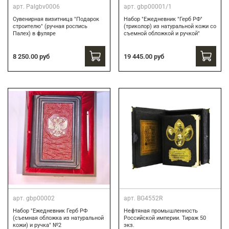
арт.
Palgbv0006
арт.
gbp00001/1
Сувенирная визитница "Подарок
Набор "Ежедневник "Герб РФ"
строителю" (ручная роспись
(триколор) из натуральной кожи со
Палех) в фуляре
съемной обложкой и ручкой"
8 250.00 руб
19 445.00 руб
арт.
gbp00002
арт.
BG4552R
Набор "Ежедневник Герб РФ
Нефтяная промышленность
(съемная обложка из натуральной
Российской империи. Тираж 50
кожи) и ручка" №2
экз.