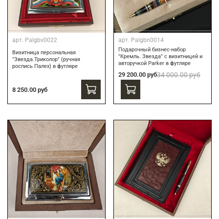
арт.
Palgbv0022
арт.
Palgbn0014
Подарочный бизнес-набор
Визитница персональная
"Кремль. Звезда" с визитницей и
"Звезда.Триколор" (ручная
авторучкой Parker в футляре
роспись Палех) в футляре
29 200.00 руб
34 000.00 руб
8 250.00 руб