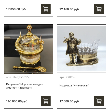
17 850.00 руб
92 160.00 руб
арт.
Zlatgbi0015
арт.
2202-м
Икорница "Морская звезда -
Икорница "Купеческая"
Аметист" (Златоуст)
160 000.00 руб
17 000.00 руб