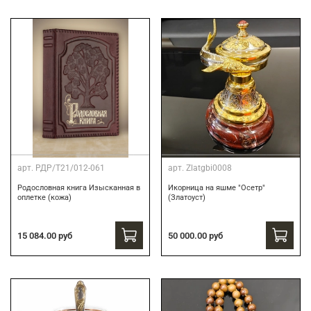
арт.
РДР/Т21/012-061
арт.
Zlatgbi0008
Родословная книга Изысканная в
Икорница на яшме "Осетр"
оплетке (кожа)
(Златоуст)
15 084.00 руб
50 000.00 руб