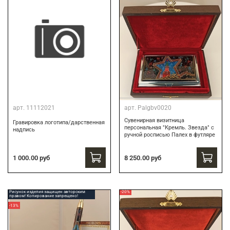
арт.
11112021
арт.
Palgbv0020
Сувенирная визитница
Гравировка логотипа/дарственная
персональная "Кремль. Звезда" с
надпись
ручной росписью Палех в футляре
8 250.00 руб
1 000.00 руб
Рисунок изделия защищен авторским
-20%
правом! Копирование запрещено!
-13%