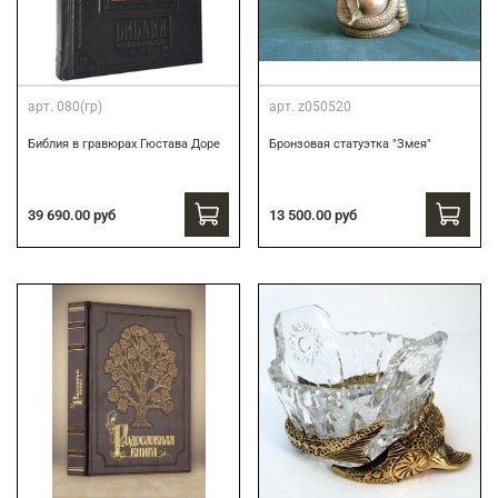
арт.
080(гр)
арт.
z050520
Библия в гравюрах Гюстава Доре
Бронзовая статуэтка "Змея"
39 690.00 руб
13 500.00 руб