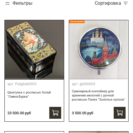
Фильтры
Сортировка
Распродажа
арт.
Palgbsk0003
арт.
gbt00005
Сувенирный контейнер для
Шкатулка с росписью Холуй
хранения мелочей с ручной
"Сивка-Бурка"
росписью Палех "Золотые купола"
3 500.00 руб
23 500.00 руб