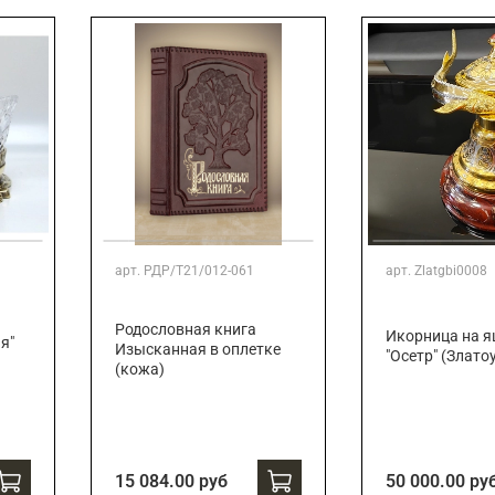
арт.
РДР/Т21/012-061
арт.
Zlatgbi0008
Родословная книга
Икорница на 
я"
Изысканная в оплетке
"Осетр" (Злато
(кожа)
15 084.00 руб
50 000.00 ру