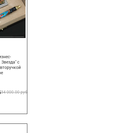
знес-
 Звезда" с
авторучкой
ре
б
34 000.00 руб