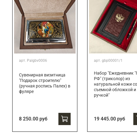
арт.
Palgbv0006
арт.
gbp00001/1
Набор "Ежедневник "
Сувенирная визитница
РФ" (триколор) из
"Подарок строителю"
натуральной кожи с
(ручная роспись Палех) в
съемной обложкой и
фуляре
ручкой"
8 250.00 руб
19 445.00 руб