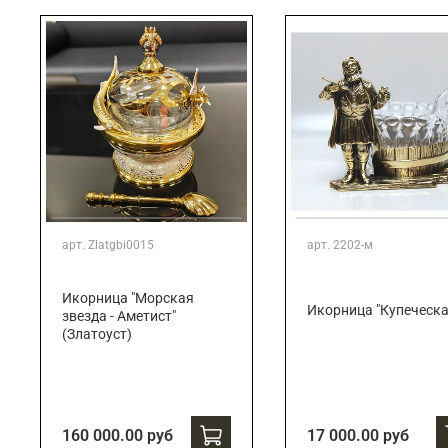
арт.
Zlatgbi0015
арт.
2202-м
Икорница "Морская
Икорница "Купеческа
звезда - Аметист"
(Златоуст)
160 000.00 руб
17 000.00 руб