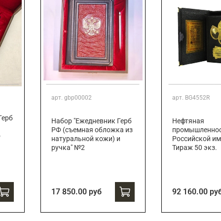
арт.
gbp00002
арт.
BG4552R
Герб
Набор "Ежедневник Герб
Нефтяная
РФ (съемная обложка из
промышленно
о
натуральной кожи) и
Российской им
ручка" №2
Тираж 50 экз.
17 850.00 руб
92 160.00 ру