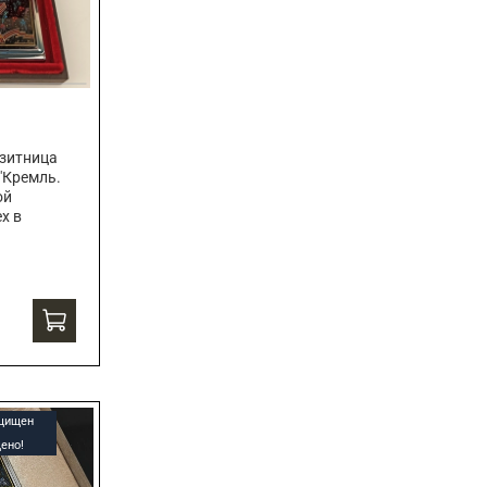
зитница
"Кремль.
ой
х в
ащищен
ено!