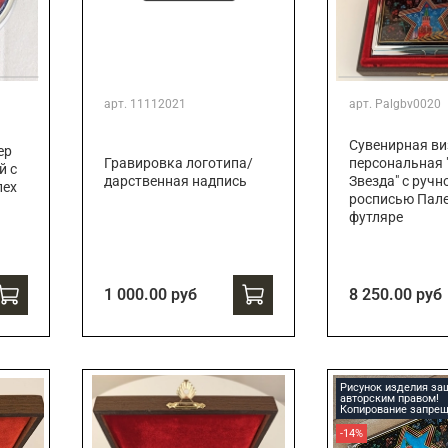
арт.
11112021
арт.
Palgbv0020
Сувенирная ви
ер
Гравировка логотипа/
персональная 
й с
дарственная надпись
Звезда" с ручн
лех
росписью Пале
футляре
1 000.00 руб
8 250.00 руб
Рисунок изделия з
авторским правом!
Копирование запрещ
-14%