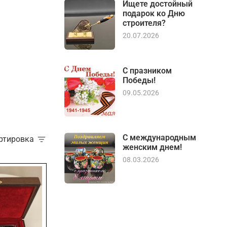
Ищете достойный
подарок ко Дню
строителя?
20.07.2026
С празником
Победы!
09.05.2026
С международным
ортировка
женским днем!
08.03.2026