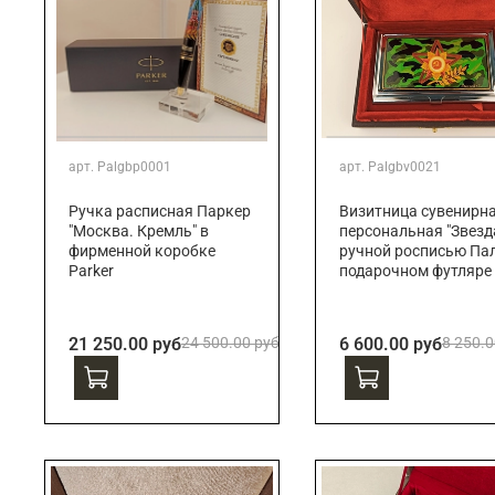
арт.
Palgbp0001
арт.
Palgbv0021
Ручка расписная Паркер
Визитница сувенирн
"Москва. Кремль" в
персональная "Звезда
фирменной коробке
ручной росписью Пал
Parker
подарочном футляре
21 250.00 руб
24 500.00 руб
6 600.00 руб
8 250.0