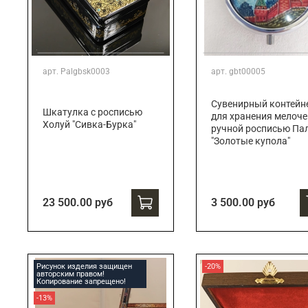
арт.
Palgbsk0003
арт.
gbt00005
Сувенирный контейн
Шкатулка с росписью
для хранения мелоче
Холуй "Сивка-Бурка"
ручной росписью Па
"Золотые купола"
23 500.00 руб
3 500.00 руб
Рисунок изделия защищен
-20%
авторским правом!
Копирование запрещено!
-13%