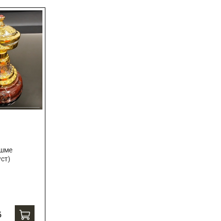
яшме
уст)
б