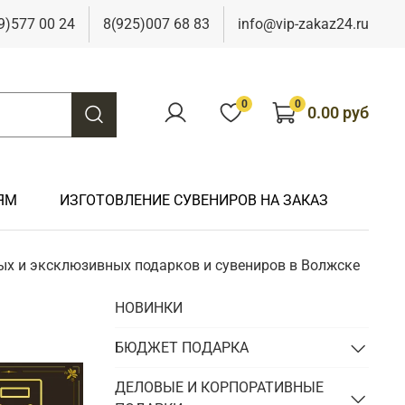
9)577 00 24
8(925)007 68 83
info@vip-zakaz24.ru
0
0
0.00 руб
ЯМ
ИЗГОТОВЛЕНИЕ СУВЕНИРОВ НА ЗАКАЗ
ых и эксклюзивных подарков и сувениров в Волжске
Подарки на свадьбу
Подарки финансисту
Подарки к 9 мая
Подарки охотнику
НОВИНКИ
Подарки на юбилей
Подарки химику
Подарки к Пасхе
Подарки рыбаку
Подарки чиновнику/госслужащему
БЮДЖЕТ ПОДАРКА
Подарки шахтеру
Подарки электрику
ДЕЛОВЫЕ И КОРПОРАТИВНЫЕ