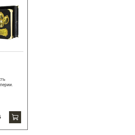
сть
перии.
б