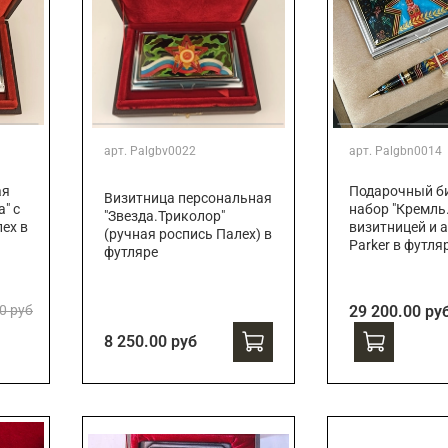
арт.
Palgbv0022
арт.
Palgbn0014
ая
Подарочный би
Визитница персональная
" с
набор "Кремль.
"Звезда.Триколор"
ех в
визитницей и 
(ручная роспись Палех) в
Parker в футля
футляре
0 руб
29 200.00 ру
8 250.00 руб