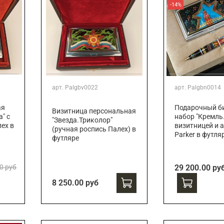
-14%
арт.
Palgbv0022
арт.
Palgbn0014
ая
Подарочный би
Визитница персональная
" с
набор "Кремль.
"Звезда.Триколор"
ех в
визитницей и 
(ручная роспись Палех) в
Parker в футля
футляре
0 руб
29 200.00 ру
8 250.00 руб