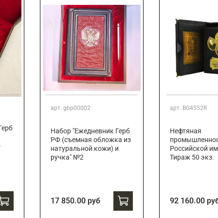
арт.
gbp00002
арт.
BG4552R
Герб
Набор "Ежедневник Герб
Нефтяная
РФ (съемная обложка из
промышленно
о
натуральной кожи) и
Российской им
ручка" №2
Тираж 50 экз.
17 850.00 руб
92 160.00 ру