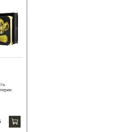
сть
перии.
б