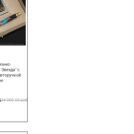
знес-
 Звезда" с
авторучкой
ре
б
34 000.00 руб