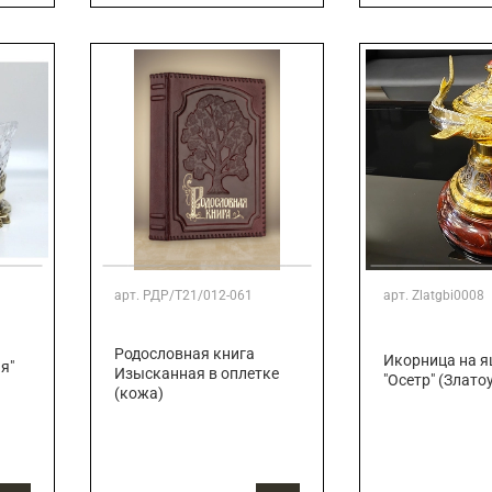
арт.
РДР/Т21/012-061
арт.
Zlatgbi0008
Родословная книга
Икорница на 
я"
Изысканная в оплетке
"Осетр" (Злато
(кожа)