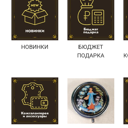
Подарки банковскому работнику
Подарки брокеру
Подарки директору/руководителю
НОВИНКИ
БЮДЖЕТ
ПОДАРКА
К