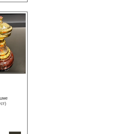
яшме
уст)