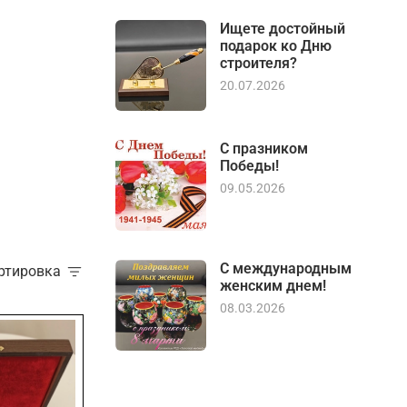
Ищете достойный
подарок ко Дню
строителя?
20.07.2026
С празником
Победы!
09.05.2026
С международным
ортировка
женским днем!
08.03.2026