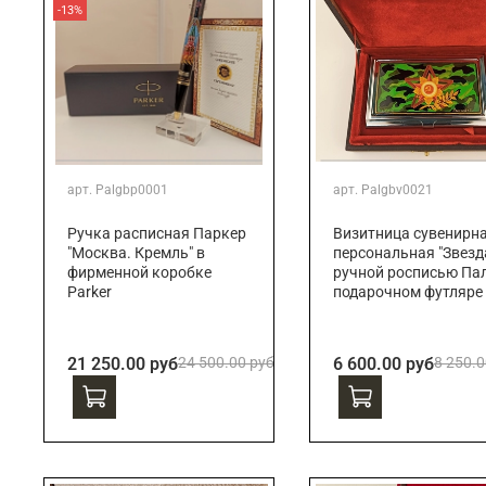
-13%
арт.
Palgbp0001
арт.
Palgbv0021
Ручка расписная Паркер
Визитница сувенирн
"Москва. Кремль" в
персональная "Звезда
фирменной коробке
ручной росписью Пал
Parker
подарочном футляре
21 250.00 руб
24 500.00 руб
6 600.00 руб
8 250.0