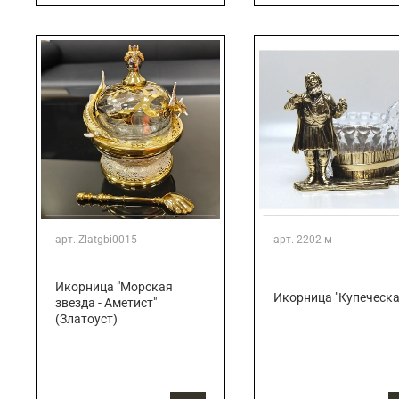
арт.
Zlatgbi0015
арт.
2202-м
Икорница "Морская
Икорница "Купеческа
звезда - Аметист"
(Златоуст)