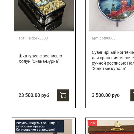
арт.
Palgbsk0003
арт.
gbt00005
Сувенирный контейн
Шкатулка с росписью
для хранения мелоче
Холуй "Сивка-Бурка"
ручной росписью Па
"Золотые купола"
23 500.00 руб
3 500.00 руб
Рисунок изделия защищен
-20%
авторским правом!
Копирование запрещено!