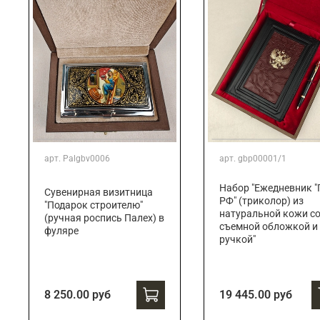
арт.
Palgbv0006
арт.
gbp00001/1
Набор "Ежедневник "
Сувенирная визитница
РФ" (триколор) из
"Подарок строителю"
натуральной кожи с
(ручная роспись Палех) в
съемной обложкой и
фуляре
ручкой"
8 250.00 руб
19 445.00 руб