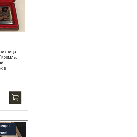
зитница
"Кремль.
ой
х в
ащищен
ено!