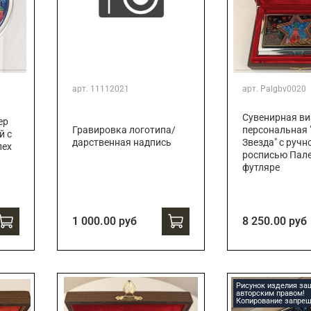
арт.
11112021
арт.
Palgbv0020
Сувенирная ви
ер
Гравировка логотипа/
персональная 
й с
дарственная надпись
Звезда" с ручн
лех
росписью Пале
футляре
1 000.00 руб
8 250.00 руб
Рисунок изделия з
авторским правом!
Копирование запрещ