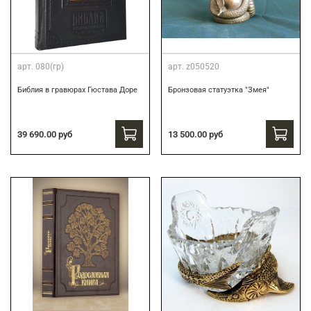
арт.
080(гр)
арт.
z050520
Библия в гравюрах Гюстава Доре
Бронзовая статуэтка "Змея"
39 690.00 руб
13 500.00 руб