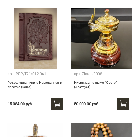
арт.
РДР/Т21/012-061
арт.
Zlatgbi0008
Родословная книга Изысканная в
Икорница на яшме "Осетр"
оплетке (кожа)
(Златоуст)
15 084.00 руб
50 000.00 руб