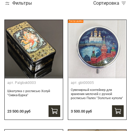
Фильтры
Сортировка
Распродажа
арт.
Palgbsk0003
арт.
gbt00005
Сувенирный контейнер для
Шкатулка с росписью Холуй
хранения мелочей с ручной
"Сивка-Бурка"
росписью Палех "Золотые купола"
3 500.00 руб
23 500.00 руб