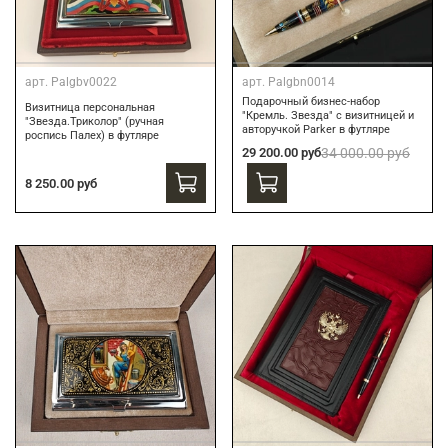
арт.
Palgbv0022
арт.
Palgbn0014
Подарочный бизнес-набор
Визитница персональная
"Кремль. Звезда" с визитницей и
"Звезда.Триколор" (ручная
авторучкой Parker в футляре
роспись Палех) в футляре
29 200.00 руб
34 000.00 руб
8 250.00 руб