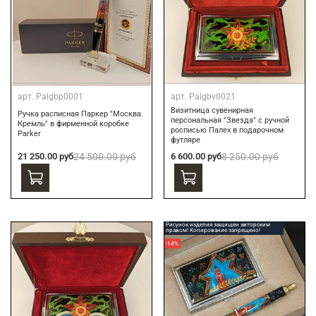
арт.
Palgbp0001
арт.
Palgbv0021
Визитница сувенирная
Ручка расписная Паркер "Москва.
персональная "Звезда" с ручной
Кремль" в фирменной коробке
росписью Палех в подарочном
Parker
футляре
21 250.00 руб
24 500.00 руб
6 600.00 руб
8 250.00 руб
Рисунок изделия защищен авторским
правом! Копирование запрещено!
-14%