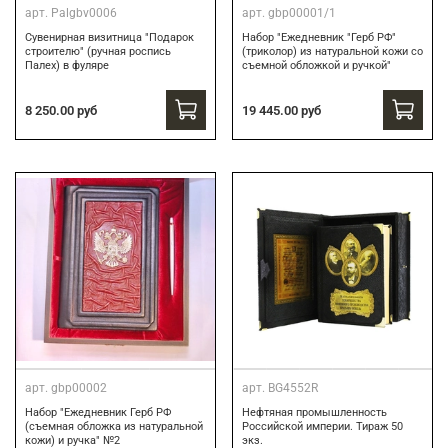
арт.
Palgbv0006
арт.
gbp00001/1
Сувенирная визитница "Подарок
Набор "Ежедневник "Герб РФ"
строителю" (ручная роспись
(триколор) из натуральной кожи со
Палех) в фуляре
съемной обложкой и ручкой"
8 250.00 руб
19 445.00 руб
арт.
gbp00002
арт.
BG4552R
Набор "Ежедневник Герб РФ
Нефтяная промышленность
(съемная обложка из натуральной
Российской империи. Тираж 50
кожи) и ручка" №2
экз.