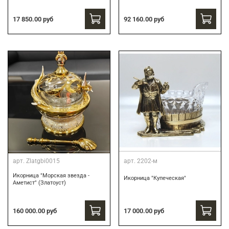
17 850.00 руб
92 160.00 руб
арт.
Zlatgbi0015
арт.
2202-м
Икорница "Морская звезда -
Икорница "Купеческая"
Аметист" (Златоуст)
160 000.00 руб
17 000.00 руб