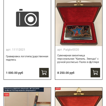
арт.
11112021
арт.
Palgbv0020
Сувенирная визитница
Гравировка логотипа/дарственная
персональная "Кремль. Звезда" с
надпись
ручной росписью Палех в футляре
8 250.00 руб
1 000.00 руб
Рисунок изделия защищен авторским
-20%
правом! Копирование запрещено!
-13%