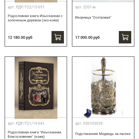
арт.
РДР/Т22/15-051
арт.
2201-м
Родословная книга Изысканная с
Икорница "Осетровая"
золоченым деревом (эко-кожа)
12 180.00 руб
17 000.00 руб
арт.
РДР/Т21/19-041
арт.
050103039
Родословная книга "Изысканная.
Подстаканник Медведь на пасеке
Благословение" (кожа)