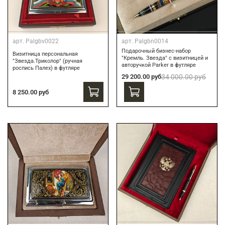
арт.
Palgbv0022
арт.
Palgbn0014
Подарочный бизнес-набор
Визитница персональная
"Кремль. Звезда" с визитницей и
"Звезда.Триколор" (ручная
авторучкой Parker в футляре
роспись Палех) в футляре
29 200.00 руб
34 000.00 руб
8 250.00 руб