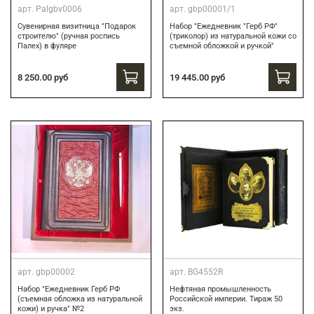
арт.
Palgbv0006
арт.
gbp00001/1
Сувенирная визитница "Подарок
Набор "Ежедневник "Герб РФ"
строителю" (ручная роспись
(триколор) из натуральной кожи со
Палех) в фуляре
съемной обложкой и ручкой"
8 250.00 руб
19 445.00 руб
арт.
gbp00002
арт.
BG4552R
Набор "Ежедневник Герб РФ
Нефтяная промышленность
(съемная обложка из натуральной
Российской империи. Тираж 50
кожи) и ручка" №2
экз.