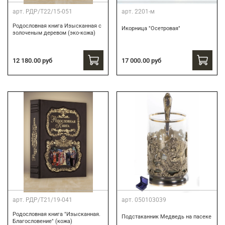
арт.
РДР/Т22/15-051
арт.
2201-м
Родословная книга Изысканная с
Икорница "Осетровая"
золоченым деревом (эко-кожа)
12 180.00 руб
17 000.00 руб
арт.
РДР/Т21/19-041
арт.
050103039
Родословная книга "Изысканная.
Подстаканник Медведь на пасеке
Благословение" (кожа)