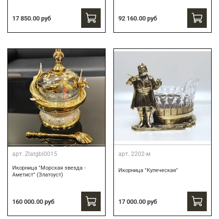
17 850.00 руб
92 160.00 руб
арт.
Zlatgbi0015
арт.
2202-м
Икорница "Морская звезда -
Икорница "Купеческая"
Аметист" (Златоуст)
160 000.00 руб
17 000.00 руб