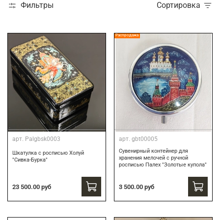
Фильтры
Сортировка
Распродажа
арт.
Palgbsk0003
арт.
gbt00005
Сувенирный контейнер для
Шкатулка с росписью Холуй
хранения мелочей с ручной
"Сивка-Бурка"
росписью Палех "Золотые купола"
3 500.00 руб
23 500.00 руб