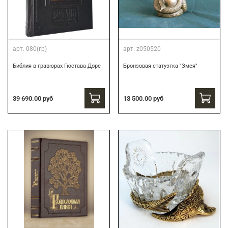
арт.
080(гр)
арт.
z050520
Библия в гравюрах Гюстава Доре
Бронзовая статуэтка "Змея"
39 690.00 руб
13 500.00 руб