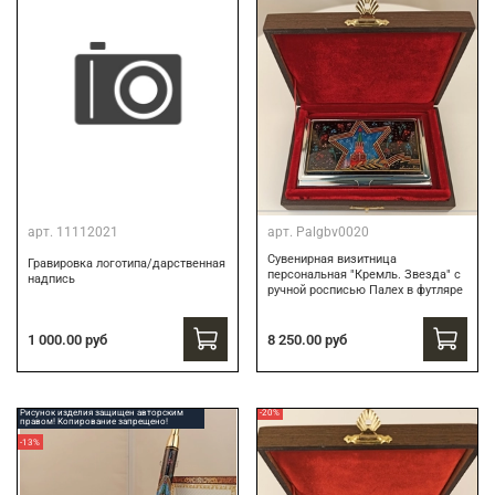
арт.
11112021
арт.
Palgbv0020
Сувенирная визитница
Гравировка логотипа/дарственная
персональная "Кремль. Звезда" с
надпись
ручной росписью Палех в футляре
8 250.00 руб
1 000.00 руб
Рисунок изделия защищен авторским
-20%
правом! Копирование запрещено!
-13%