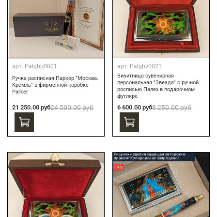
арт.
Palgbp0001
арт.
Palgbv0021
Визитница сувенирная
Ручка расписная Паркер "Москва.
персональная "Звезда" с ручной
Кремль" в фирменной коробке
росписью Палех в подарочном
Parker
футляре
21 250.00 руб
24 500.00 руб
6 600.00 руб
8 250.00 руб
Рисунок изделия защищен авторским
правом! Копирование запрещено!
-14%