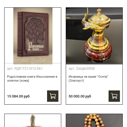
арт.
РДР/Т21/012-061
арт.
Zlatgbi0008
Родословная книга Изысканная в
Икорница на яшме "Осетр"
оплетке (кожа)
(Златоуст)
15 084.00 руб
50 000.00 руб