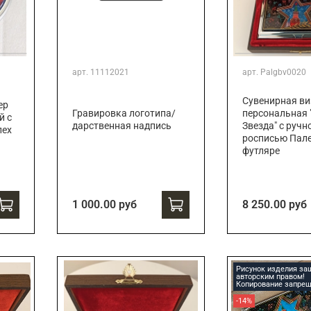
арт.
11112021
арт.
Palgbv0020
Сувенирная ви
ер
Гравировка логотипа/
персональная 
й с
дарственная надпись
Звезда" с ручн
лех
росписью Пале
футляре
1 000.00 руб
8 250.00 руб
Рисунок изделия з
авторским правом!
Копирование запрещ
-14%