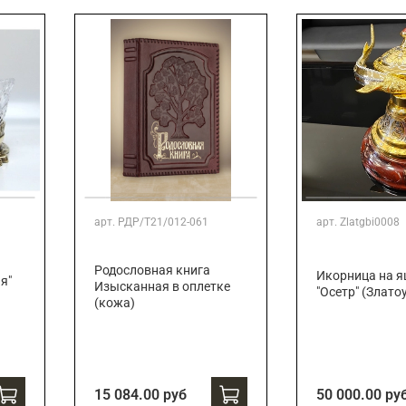
арт.
РДР/Т21/012-061
арт.
Zlatgbi0008
Родословная книга
Икорница на 
я"
Изысканная в оплетке
"Осетр" (Злато
(кожа)
15 084.00 руб
50 000.00 ру