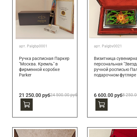
арт.
Palgbp0001
арт.
Palgbv0021
Ручка расписная Паркер
Визитница сувенирн
"Москва. Кремль" в
персональная "Звезда
фирменной коробке
ручной росписью Пал
Parker
подарочном футляре
21 250.00 руб
24 500.00 руб
6 600.00 руб
8 250.0