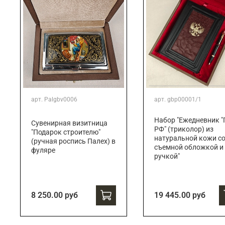
арт.
Palgbv0006
арт.
gbp00001/1
Набор "Ежедневник "
Сувенирная визитница
РФ" (триколор) из
"Подарок строителю"
натуральной кожи с
(ручная роспись Палех) в
съемной обложкой и
фуляре
ручкой"
8 250.00 руб
19 445.00 руб