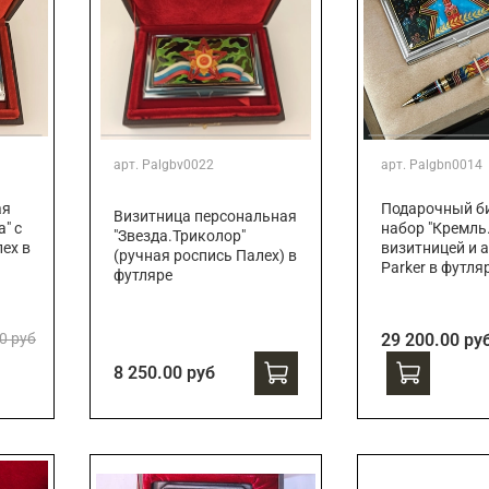
арт.
Palgbv0022
арт.
Palgbn0014
ая
Подарочный би
Визитница персональная
" с
набор "Кремль.
"Звезда.Триколор"
ех в
визитницей и 
(ручная роспись Палех) в
Parker в футля
футляре
0 руб
29 200.00 ру
8 250.00 руб