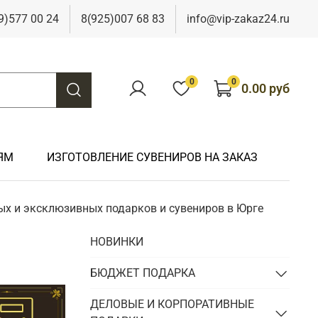
9)577 00 24
8(925)007 68 83
info@vip-zakaz24.ru
0
0
0.00 руб
ЯМ
ИЗГОТОВЛЕНИЕ СУВЕНИРОВ НА ЗАКАЗ
ых и эксклюзивных подарков и сувениров в Юрге
Подарки на свадьбу
Подарки финансисту
Подарки к 9 мая
Подарки охотнику
НОВИНКИ
Подарки на юбилей
Подарки химику
Подарки к Пасхе
Подарки рыбаку
Подарки чиновнику/госслужащему
БЮДЖЕТ ПОДАРКА
Подарки шахтеру
Подарки электрику
ДЕЛОВЫЕ И КОРПОРАТИВНЫЕ