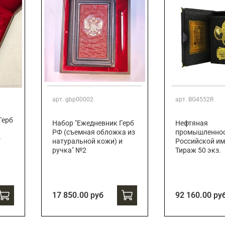
арт.
gbp00002
арт.
BG4552R
Герб
Набор "Ежедневник Герб
Нефтяная
РФ (съемная обложка из
промышленно
о
натуральной кожи) и
Российской им
ручка" №2
Тираж 50 экз.
17 850.00 руб
92 160.00 ру