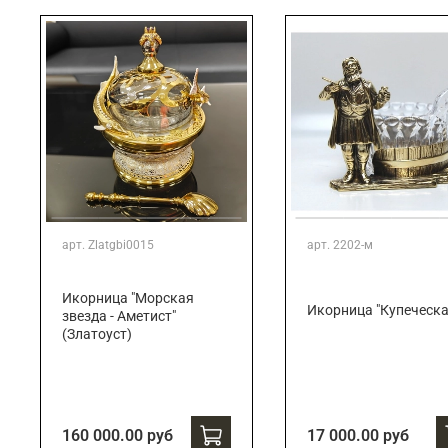
арт.
Zlatgbi0015
арт.
2202-м
Икорница "Морская
Икорница "Купеческа
звезда - Аметист"
(Златоуст)
160 000.00 руб
17 000.00 руб