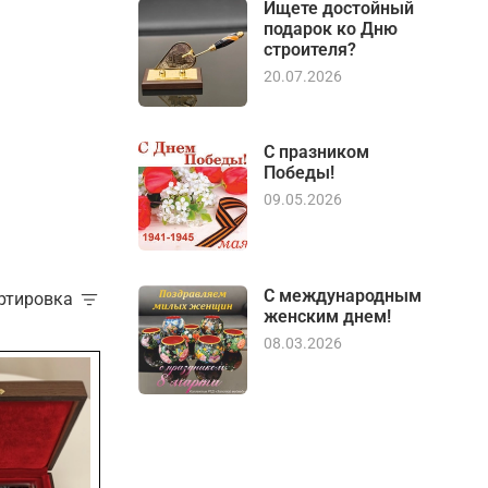
Ищете достойный
подарок ко Дню
строителя?
20.07.2026
С празником
Победы!
09.05.2026
С международным
ортировка
женским днем!
08.03.2026