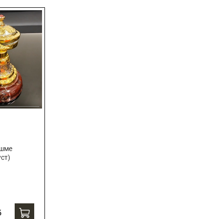
яшме
уст)
б