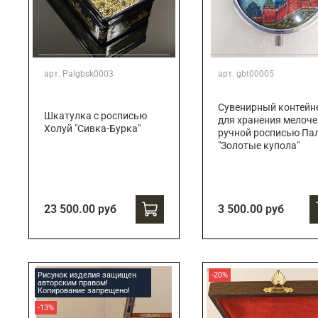
арт.
Palgbsk0003
арт.
gbt00005
Сувенирный контейн
Шкатулка с росписью
для хранения мелоче
Холуй "Сивка-Бурка"
ручной росписью Па
"Золотые купола"
23 500.00 руб
3 500.00 руб
Рисунок изделия защищен
-20%
авторским правом!
Копирование запрещено!
-13%