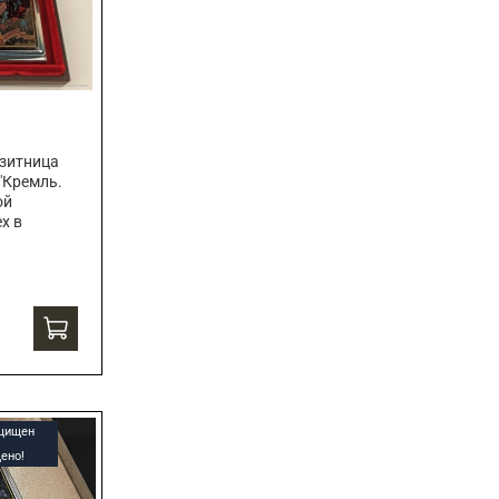
зитница
"Кремль.
ой
х в
ащищен
ено!