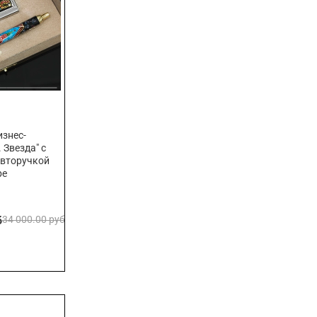
знес-
 Звезда" с
авторучкой
ре
б
34 000.00 руб