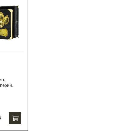
сть
перии.
б