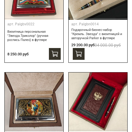
арт.
Palgbv0022
арт.
Palgbn0014
Подарочный бизнес-набор
Визитница персональная
"Кремль. Звезда" с визитницей и
"Звезда.Триколор" (ручная
авторучкой Parker в футляре
роспись Палех) в футляре
29 200.00 руб
34 000.00 руб
8 250.00 руб