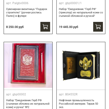
арт.
Palgbv0006
арт.
gbp00001/1
Сувенирная визитница "Подарок
Набор "Ежедневник "Герб РФ"
строителю" (ручная роспись
(триколор) из натуральной кожи со
Палех) в фуляре
съемной обложкой и ручкой"
8 250.00 руб
19 445.00 руб
арт.
gbp00002
арт.
BG4552R
Набор "Ежедневник Герб РФ
Нефтяная промышленность
(съемная обложка из натуральной
Российской империи. Тираж 50
кожи) и ручка" №2
экз.