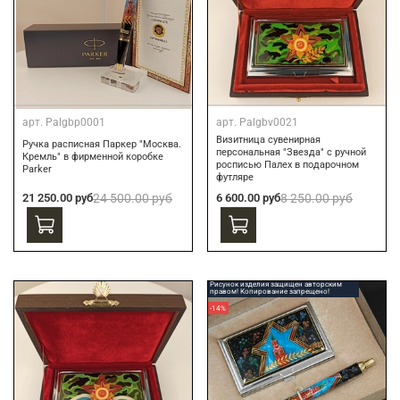
арт.
Palgbp0001
арт.
Palgbv0021
Визитница сувенирная
Ручка расписная Паркер "Москва.
персональная "Звезда" с ручной
Кремль" в фирменной коробке
росписью Палех в подарочном
Parker
футляре
21 250.00 руб
24 500.00 руб
6 600.00 руб
8 250.00 руб
Рисунок изделия защищен авторским
правом! Копирование запрещено!
-14%