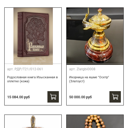
арт.
РДР/Т21/012-061
арт.
Zlatgbi0008
Родословная книга Изысканная в
Икорница на яшме "Осетр"
оплетке (кожа)
(Златоуст)
15 084.00 руб
50 000.00 руб