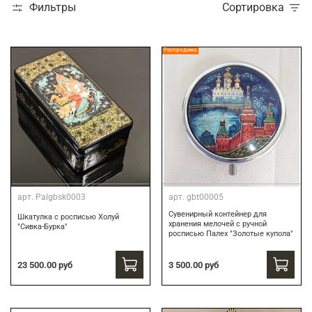
Фильтры
Сортировка
Распродажа
арт.
Palgbsk0003
арт.
gbt00005
Сувенирный контейнер для
Шкатулка с росписью Холуй
хранения мелочей с ручной
"Сивка-Бурка"
росписью Палех "Золотые купола"
3 500.00 руб
23 500.00 руб