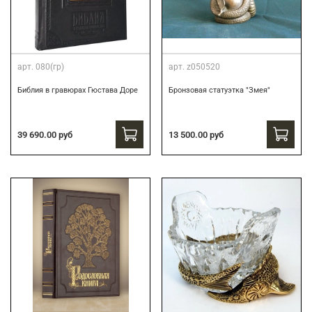
арт.
080(гр)
арт.
z050520
Библия в гравюрах Гюстава Доре
Бронзовая статуэтка "Змея"
39 690.00 руб
13 500.00 руб