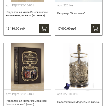
арт.
РДР/Т22/15-051
арт.
2201-м
Родословная книга Изысканная с
Икорница "Осетровая"
золоченым деревом (эко-кожа)
12 180.00 руб
17 000.00 руб
арт.
РДР/Т21/19-041
арт.
050103039
Родословная книга "Изысканная.
Подстаканник Медведь на пасеке
Благословение" (кожа)