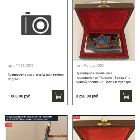
арт.
11112021
арт.
Palgbv0020
Сувенирная визитница
Гравировка логотипа/дарственная
персональная "Кремль. Звезда" с
надпись
ручной росписью Палех в футляре
8 250.00 руб
1 000.00 руб
Рисунок изделия защищен авторским
-20%
правом! Копирование запрещено!
-13%