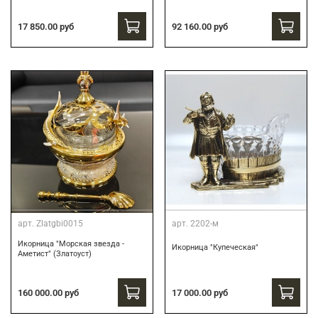
17 850.00 руб
92 160.00 руб
арт.
Zlatgbi0015
арт.
2202-м
Икорница "Морская звезда -
Икорница "Купеческая"
Аметист" (Златоуст)
160 000.00 руб
17 000.00 руб