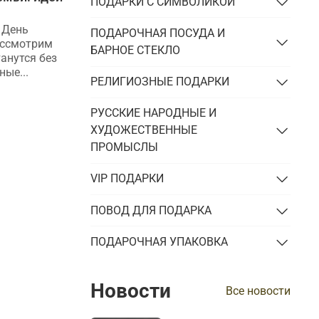
ПОДАРКИ С СИМВОЛИКОЙ
эксклюзивность и внимание
а День
Хотите, чтобы ваш подарок всегда
ПОДАРОЧНАЯ ПОСУДА И
ассмотрим
напоминал получателю о вас? Тогда
БАРНОЕ СТЕКЛО
танутся без
мы советуем нанести на него
ые...
лазерную гравировку. Расскажем, что
РЕЛИГИОЗНЫЕ ПОДАРКИ
это...
РУССКИЕ НАРОДНЫЕ И
ХУДОЖЕСТВЕННЫЕ
ПРОМЫСЛЫ
VIP ПОДАРКИ
ПОВОД ДЛЯ ПОДАРКА
ПОДАРОЧНАЯ УПАКОВКА
Новости
Все новости