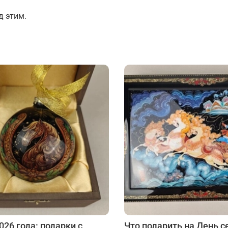
Подарки страховщику
Подарки строителю
д этим.
Подарки учителю
26 года: подарки с
Что подарить на День с