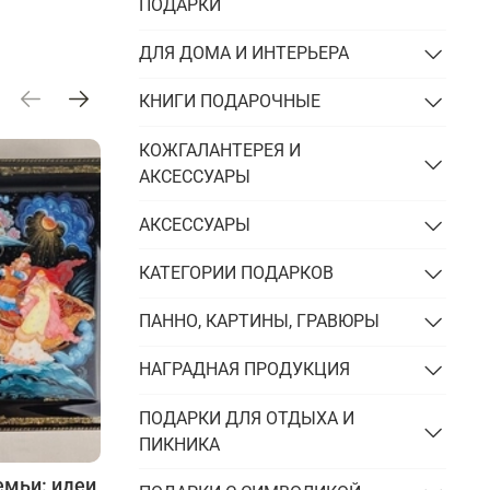
Подарки энергетику
ПОДАРКИ
Подарки юристу
ДЛЯ ДОМА И ИНТЕРЬЕРА
КНИГИ ПОДАРОЧНЫЕ
КОЖГАЛАНТЕРЕЯ И
АКСЕССУАРЫ
АКСЕССУАРЫ
КАТЕГОРИИ ПОДАРКОВ
ПАННО, КАРТИНЫ, ГРАВЮРЫ
НАГРАДНАЯ ПРОДУКЦИЯ
ПОДАРКИ ДЛЯ ОТДЫХА И
ПИКНИКА
емьи: идеи
Гравировка на подарках: