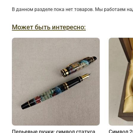
Подарки банковскому работнику
Подарки брокеру
В данном разделе пока нет товаров. Мы работаем на
Подарки директору/руководителю
Может быть интересно:
Перьевые ручки: символ статуса
Символ 20