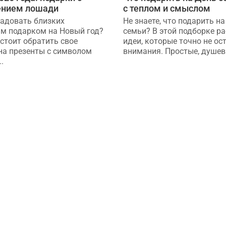
ением лошади
с теплом и смыслом
радовать близких
Не знаете, что подарить н
м подарком на Новый год?
семьи? В этой подборке р
стоит обратить свое
идеи, которые точно не ос
на презенты с символом
внимания. Простые, душевн
..