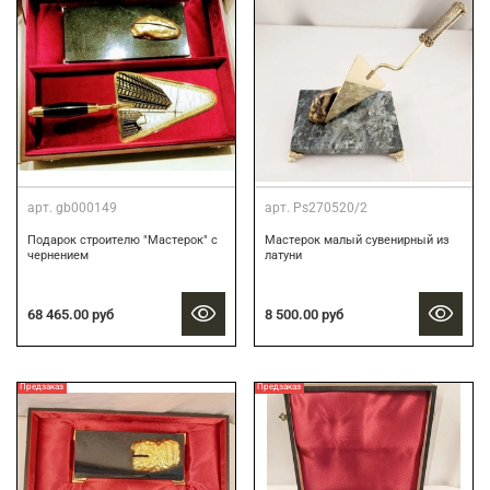
арт.
gb000149
арт.
Ps270520/2
Подарок строителю "Мастерок" с
Мастерок малый сувенирный из
чернением
латуни
68 465.00 руб
8 500.00 руб
Предзаказ
Предзаказ