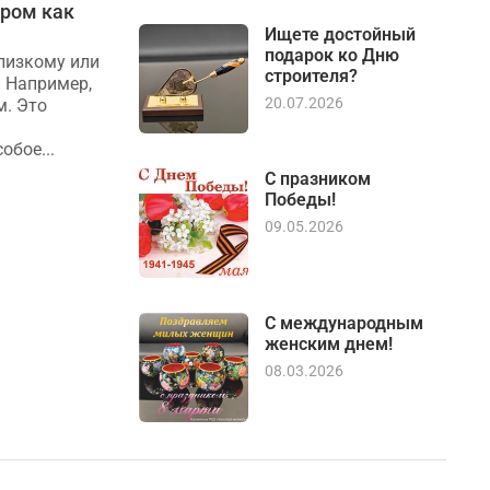
ором как
Гравировка на подарках:
эксклюзивность и внимание
Ищете достойный
подарок ко Дню
лизкому или
Хотите, чтобы ваш подарок всегда
строителя?
. Например,
напоминал получателю о вас? Тогда
20.07.2026
м. Это
мы советуем нанести на него
лазерную гравировку. Расскажем, что
бое...
это...
С празником
Победы!
09.05.2026
С международным
женским днем!
08.03.2026