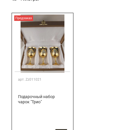
Подарки банковскому работнику
Подарки брокеру
Подарки директору/руководителю
Предзаказ
арт.
Zz011021
Подарочный набор
чарок "Трио"