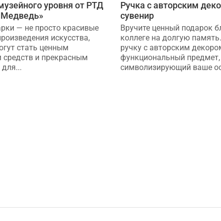
музейного уровня от РТД
Ручка с авторским дек
 Медведь»
сувенир
арки — не просто красивые
Вручите ценный подарок б
произведения искусства,
коллеге на долгую память
огут стать ценным
ручку с авторским декоро
 средств и прекрасным
функциональный предмет,
для...
символизирующий ваше осо