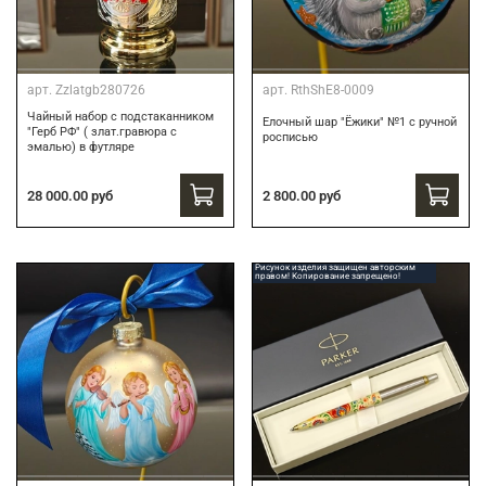
арт.
Zzlatgb280726
арт.
RthShE8-0009
Чайный набор с подстаканником
Елочный шар "Ёжики" №1 с ручной
"Герб РФ" ( злат.гравюра с
росписью
эмалью) в футляре
28 000.00 руб
2 800.00 руб
Рисунок изделия защищен авторским
правом! Копирование запрещено!