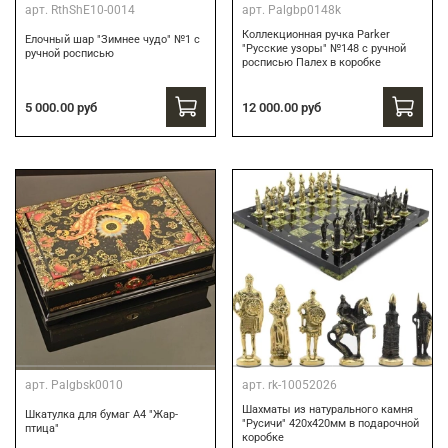
арт.
RthShE10-0014
арт.
Palgbp0148k
Коллекционная ручка Parker
Елочный шар "Зимнее чудо" №1 с
"Русские узоры" №148 с ручной
ручной росписью
росписью Палех в коробке
12 000.00 руб
5 000.00 руб
арт.
Palgbsk0010
арт.
rk-10052026
Шахматы из натурального камня
Шкатулка для бумаг А4 "Жар-
"Русичи" 420х420мм в подарочной
птица"
коробке