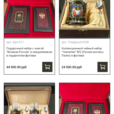
арт.
kpn-011
арт.
Palgbpod1038
Подарочный набор с книгой
Коллекционный чайный набор
"Великая Россия" и ежедневником
"Чаепитие" №2 (Ручная роспись
в подарочном футляре
Палех) в футляре
44 500.00 руб
24 500.00 руб