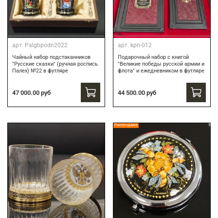
арт.
Palgbpodn2022
арт.
kpn-012
Чайный набор подстаканников
Подарочный набор c книгой
"Русские сказки" (ручная роспись
"Великие победы русской армии и
Палех) №22 в футляре
флота" и ежедневником в футляре
47 000.00 руб
44 500.00 руб
Распродажа