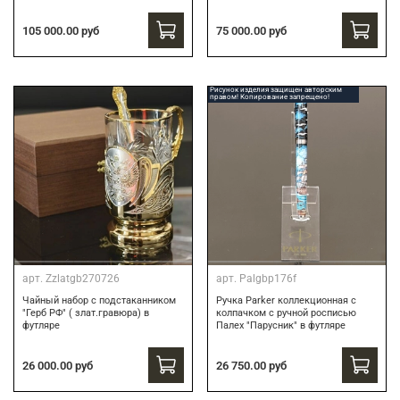
75 000.00 руб
105 000.00 руб
Рисунок изделия защищен авторским
правом! Копирование запрещено!
арт.
Zzlatgb270726
арт.
Palgbp176f
Чайный набор с подстаканником
Ручка Parker коллекционная с
"Герб РФ" ( злат.гравюра) в
колпачком с ручной росписью
футляре
Палех "Парусник" в футляре
26 000.00 руб
26 750.00 руб