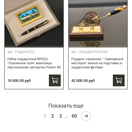
арт.
Palgbn0322
арт.
Zzlatgb02042026
Набор подарочный №0322
Подарок строителю " Сувенирный
"Пшеничное поле" визитница
мастерок" малый на подставке в
персональная, авторучка Parker IM
подарочном футляре
18 000.00 руб
42 000.00 руб
Показать еще
1
2
3
…
60