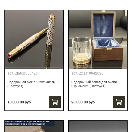
арт.
Zlatgb060426
арт.
Zzlat10042026
Подарочная ручка "Элитная" № 11
Подарочный бокал для виски
(Златоуст)
"Орнамент" (Златоуст)
18 000.00 руб
28 000.00 руб
Рисунок изделия защищен авторским
правом! Копирование запрещено!