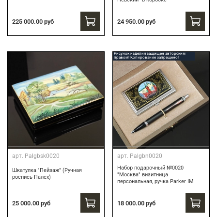
24 950.00 руб
225 000.00 руб
Рисунок изделия защищен авторским
правом! Копирование запрещено!
арт.
Palgbsk0020
арт.
Palgbn0020
Набор подарочный №0020
Шкатулка "Пейзаж" (Ручная
"Москва" визитница
роспись Палех)
персональная, ручка Parker IM
18 000.00 руб
25 000.00 руб