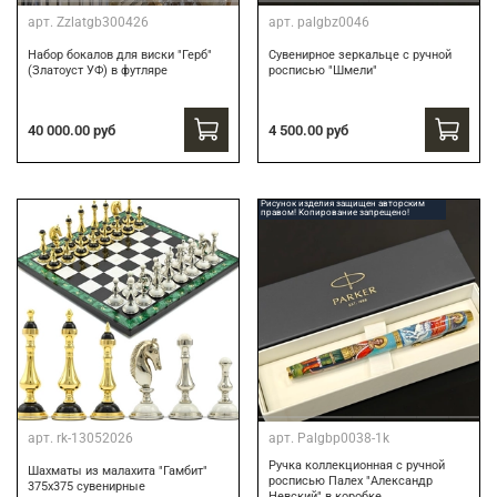
арт.
Zzlatgb300426
арт.
palgbz0046
Набор бокалов для виски "Герб"
Сувенирное зеркальце с ручной
(Златоуст УФ) в футляре
росписью "Шмели"
40 000.00 руб
4 500.00 руб
Рисунок изделия защищен авторским
правом! Копирование запрещено!
арт.
rk-13052026
арт.
Palgbp0038-1k
Ручка коллекционная с ручной
Шахматы из малахита "Гамбит"
росписью Палех "Александр
375х375 сувенирные
Невский" в коробке