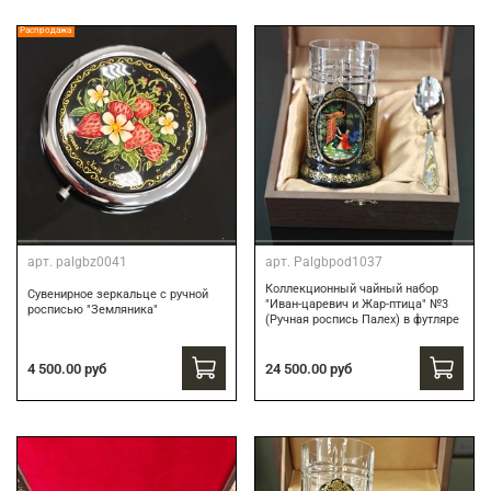
Распродажа
арт.
palgbz0041
арт.
Palgbpod1037
Коллекционный чайный набор
Сувенирное зеркальце с ручной
"Иван-царевич и Жар-птица" №3
росписью "Земляника"
(Ручная роспись Палех) в футляре
24 500.00 руб
4 500.00 руб