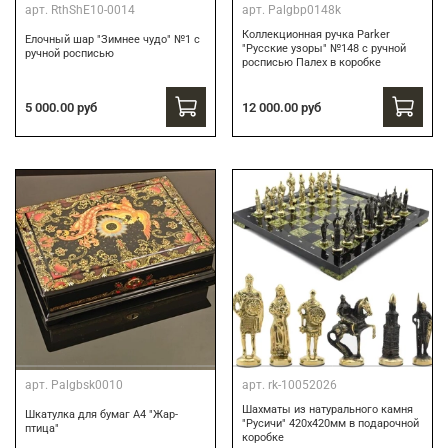
арт.
RthShE10-0014
арт.
Palgbp0148k
Коллекционная ручка Parker
Елочный шар "Зимнее чудо" №1 с
"Русские узоры" №148 с ручной
ручной росписью
росписью Палех в коробке
12 000.00 руб
5 000.00 руб
арт.
Palgbsk0010
арт.
rk-10052026
Шахматы из натурального камня
Шкатулка для бумаг А4 "Жар-
"Русичи" 420х420мм в подарочной
птица"
коробке