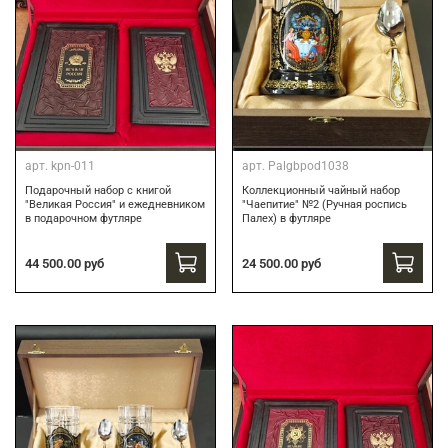
арт.
kpn-011
арт.
Palgbpod1038
Подарочный набор с книгой
Коллекционный чайный набор
"Великая Россия" и ежедневником
"Чаепитие" №2 (Ручная роспись
в подарочном футляре
Палех) в футляре
44 500.00 руб
24 500.00 руб