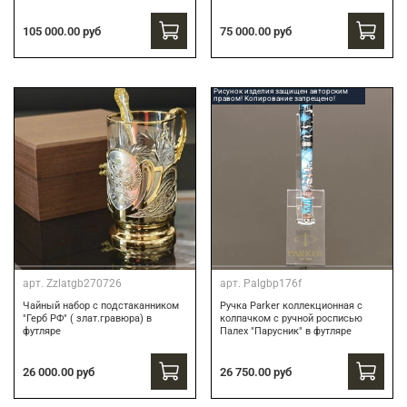
75 000.00 руб
105 000.00 руб
Рисунок изделия защищен авторским
правом! Копирование запрещено!
арт.
Zzlatgb270726
арт.
Palgbp176f
Чайный набор с подстаканником
Ручка Parker коллекционная с
"Герб РФ" ( злат.гравюра) в
колпачком с ручной росписью
футляре
Палех "Парусник" в футляре
26 000.00 руб
26 750.00 руб