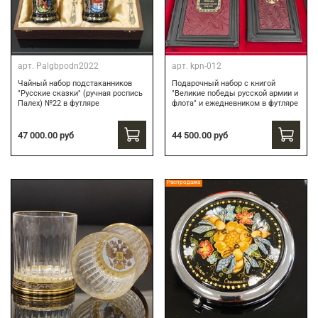
арт.
Palgbpodn2022
арт.
kpn-012
Чайный набор подстаканников
Подарочный набор c книгой
"Русские сказки" (ручная роспись
"Великие победы русской армии и
Палех) №22 в футляре
флота" и ежедневником в футляре
47 000.00 руб
44 500.00 руб
Распродажа