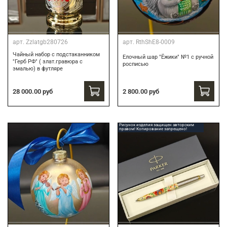
арт.
Zzlatgb280726
арт.
RthShE8-0009
Чайный набор с подстаканником
Елочный шар "Ёжики" №1 с ручной
"Герб РФ" ( злат.гравюра с
росписью
эмалью) в футляре
28 000.00 руб
2 800.00 руб
Рисунок изделия защищен авторским
правом! Копирование запрещено!