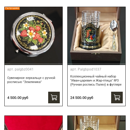
Распродажа
арт.
palgbz0041
арт.
Palgbpod1037
Коллекционный чайный набор
Сувенирное зеркальце с ручной
"Иван-царевич и Жар-птица" №3
росписью "Земляника"
(Ручная роспись Палех) в футляре
24 500.00 руб
4 500.00 руб