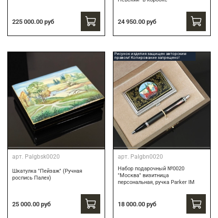
24 950.00 руб
225 000.00 руб
Рисунок изделия защищен авторским
правом! Копирование запрещено!
арт.
Palgbsk0020
арт.
Palgbn0020
Набор подарочный №0020
Шкатулка "Пейзаж" (Ручная
"Москва" визитница
роспись Палех)
персональная, ручка Parker IM
18 000.00 руб
25 000.00 руб