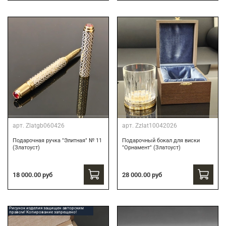
арт.
Zlatgb060426
арт.
Zzlat10042026
Подарочная ручка "Элитная" № 11
Подарочный бокал для виски
(Златоуст)
"Орнамент" (Златоуст)
18 000.00 руб
28 000.00 руб
Рисунок изделия защищен авторским
правом! Копирование запрещено!