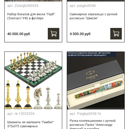
арт.
Zzlatgb300426
арт.
palgbz0046
Набор бокалов для виски "Герб"
Сувенирное зеркальце с ручной
(Златоуст УФ) в футляре
росписью "Шмели"
40 000.00 руб
4 500.00 руб
Рисунок изделия защищен авторским
правом! Копирование запрещено!
арт.
rk-13052026
арт.
Palgbp0038-1k
Ручка коллекционная с ручной
Шахматы из малахита "Гамбит"
росписью Палех "Александр
375х375 сувенирные
Невский" в коробке