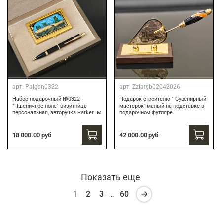
арт.
Palgbn0322
арт.
Zzlatgb02042026
Набор подарочный №0322
Подарок строителю " Сувенирный
"Пшеничное поле" визитница
мастерок" малый на подставке в
персональная, авторучка Parker IM
подарочном футляре
18 000.00 руб
42 000.00 руб
Показать еще
1
2
3
…
60