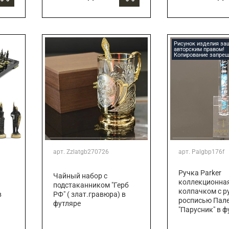
Рисунок изделия з
авторским правом!
Копирование запрещ
арт.
Zzlatgb270726
арт.
Palgbp176f
Ручка Parker
Чайный набор с
коллекционная
подстаканником "Герб
колпачком с р
в
РФ" ( злат.гравюра) в
росписью Пал
футляре
"Парусник" в ф