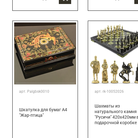
арт.
Palgbsk0010
арт.
rk-10052026
Шахматы из
Шкатулка для бумаг А4
натурального камня
"Жар-птица"
"Русичи" 420х420мм 
подарочной коробке