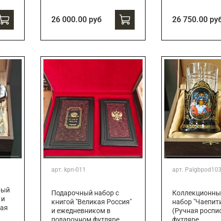
26 000.00 руб
26 750.00 ру
арт.
kpn-011
арт.
Palgbpod10
ный
Подарочный набор с
Коллекционны
 и
книгой "Великая Россия"
набор "Чаепит
ная
и ежедневником в
(Ручная роспис
подарочном футляре
футляре