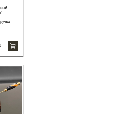
чный
а"
 ручка
б