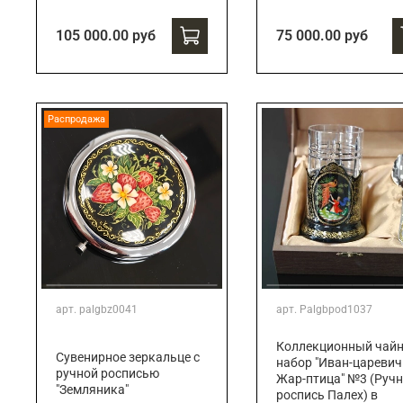
105 000.00 руб
75 000.00 руб
Распродажа
арт.
palgbz0041
арт.
Palgbpod1037
Коллекционный чай
Сувенирное зеркальце с
набор "Иван-царевич
ручной росписью
Жар-птица" №3 (Руч
"Земляника"
роспись Палех) в