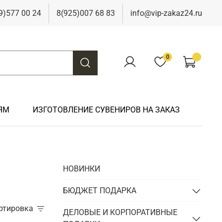
9)577 00 24
8(925)007 68 83
info@vip-zakaz24.ru
0
ЯМ
ИЗГОТОВЛЕНИЕ СУВЕНИРОВ НА ЗАКАЗ
Подарки на свадьбу
Подарки финансисту
Подарки к 9 мая
Подарки охотнику
НОВИНКИ
Подарки на юбилей
Подарки химику
Подарки к Пасхе
Подарки рыбаку
Подарки чиновнику/госслужащему
БЮДЖЕТ ПОДАРКА
Подарки шахтеру
ортировка
Подарки электрику
ДЕЛОВЫЕ И КОРПОРАТИВНЫЕ