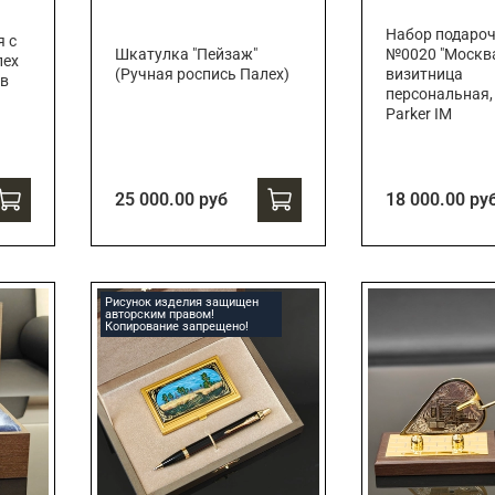
Набор подаро
я с
Шкатулка "Пейзаж"
№0020 "Москв
лех
(Ручная роспись Палех)
визитница
 в
персональная,
Parker IM
25 000.00 руб
18 000.00 ру
Рисунок изделия защищен
авторским правом!
Копирование запрещено!