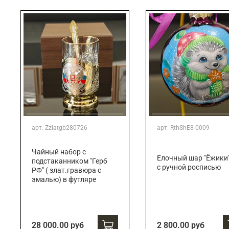
Подарки банковскому работнику
Подарки брокеру
Подарки директору/руководителю
арт.
Zzlatgb280726
арт.
RthShE8-0009
Чайный набор с
Елочный шар "Ёжики
подстаканником "Герб
с ручной росписью
РФ" ( злат.гравюра с
эмалью) в футляре
28 000.00 руб
2 800.00 руб