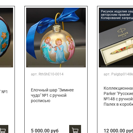
Подарки страховщику
Подарки строителю
Рисунок изделия з
авторским правом!
Подарки учителю
Копирование запрещ
арт.
RthShE10-0014
арт.
Palgbp0148k
Коллекционна
Елочный шар "Зимнее
" №1
Parker "Русски
чудо" №1 с ручной
№148 с ручной
росписью
Палех в короб
5 000.00 руб
12 000.00 ру