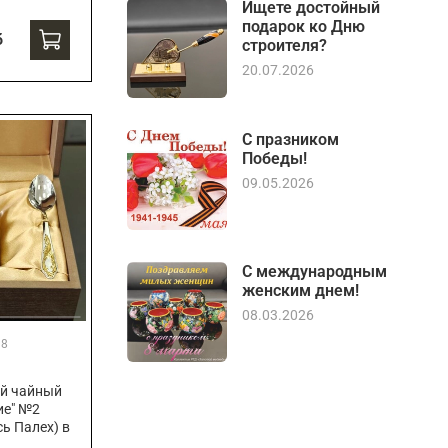
Ищете достойный
подарок ко Дню
б
строителя?
20.07.2026
С празником
Победы!
09.05.2026
С международным
женским днем!
08.03.2026
38
й чайный
ие" №2
ь Палех) в