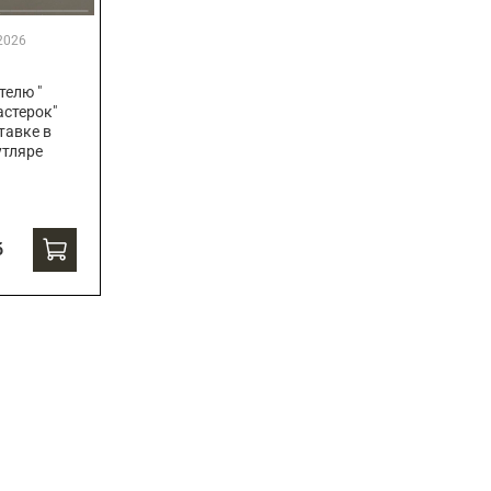
2026
телю "
стерок"
тавке в
утляре
б