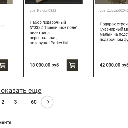
арт.
Palgbn0322
арт.
Zzlatgb0204
Набор подарочный
Подарок строи
ля
№0322 "Пшеничное поле"
Сувенирный ма
визитница
малый на подс
персональная,
подарочном ф
авторучка Parker IM
18 000.00 руб
42 000.00 ру
оказать еще
2
3
60
…
менте