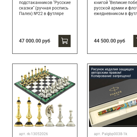
подстаканников "Русские
книгой "Великие поб
сказки" (ручная роспись
русской армии и флот
Палех) №22 в футляре
ежедневником в фут
47 000.00 руб
44 500.00 руб
Рисунок изделия защищен
авторским правом!
Копирование запрещено!
арт.
rk-13052026
арт.
Palgbp0038-1k