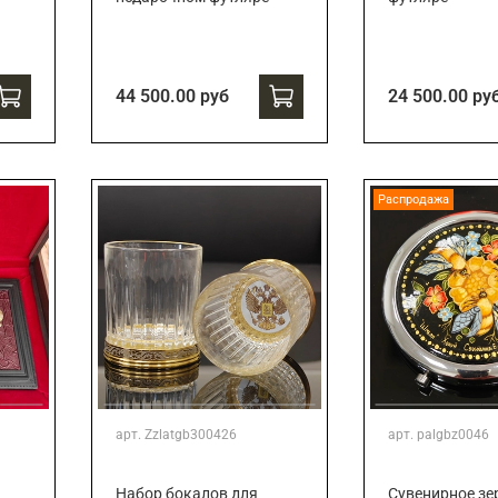
44 500.00 руб
24 500.00 ру
Распродажа
арт.
Zzlatgb300426
арт.
palgbz0046
Набор бокалов для
Сувенирное зе