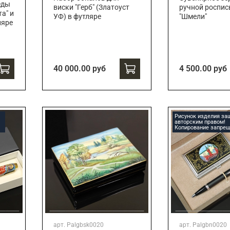
еды
виски "Герб" (Златоуст
ручной роспи
а" и
УФ) в футляре
"Шмели"
ляре
40 000.00 руб
4 500.00 руб
Рисунок изделия з
авторским правом!
Копирование запрещ
арт.
Palgbsk0020
арт.
Palgbn0020