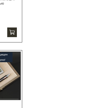
сью
ащищен
ено!