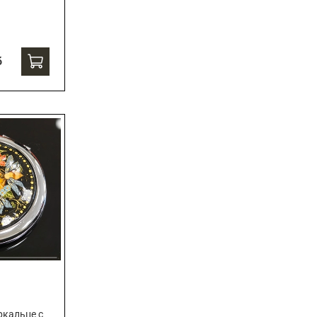
б
ркальце с