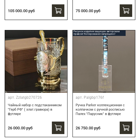
75 000.00 руб
105 000.00 руб
Рисунок изделия защищен авторским
правом! Копирование запрещено!
арт.
Zzlatgb270726
арт.
Palgbp176f
Чайный набор с подстаканником
Ручка Parker коллекционная с
"Герб РФ" ( злат.гравюра) в
колпачком с ручной росписью
футляре
Палех "Парусник" в футляре
26 000.00 руб
26 750.00 руб