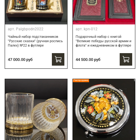
арт.
Palgbpodn2022
арт.
kpn-012
Чайный набор подстаканников
Подарочный набор c книгой
"Русские сказки" (ручная роспись
"Великие победы русской армии и
Палех) №22 в футляре
флота" и ежедневником в футляре
47 000.00 руб
44 500.00 руб
Распродажа