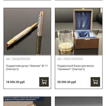
арт.
Zlatgb060426
арт.
Zzlat10042026
Подарочная ручка "Элитная" № 11
Подарочный бокал для виски
(Златоуст)
"Орнамент" (Златоуст)
18 000.00 руб
28 000.00 руб
Рисунок изделия защищен авторским
правом! Копирование запрещено!