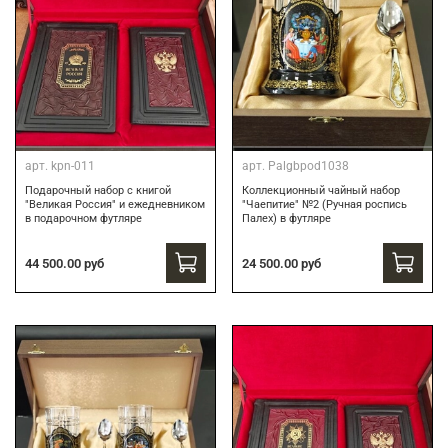
арт.
kpn-011
арт.
Palgbpod1038
Подарочный набор с книгой
Коллекционный чайный набор
"Великая Россия" и ежедневником
"Чаепитие" №2 (Ручная роспись
в подарочном футляре
Палех) в футляре
44 500.00 руб
24 500.00 руб