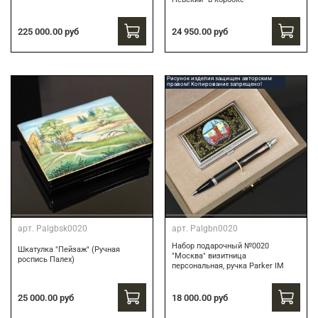
24 950.00 руб
225 000.00 руб
Рисунок изделия защищен авторским
правом! Копирование запрещено!
арт.
Palgbsk0020
арт.
Palgbn0020
Набор подарочный №0020
Шкатулка "Пейзаж" (Ручная
"Москва" визитница
роспись Палех)
персональная, ручка Parker IM
18 000.00 руб
25 000.00 руб