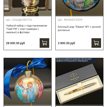
арт.
Zzlatgb280726
арт.
RthShE8-0009
Чайный набор с подстаканником
Елочный шар "Ёжики" №1 с ручной
"Герб РФ" ( злат.гравюра с
росписью
эмалью) в футляре
28 000.00 руб
2 800.00 руб
Рисунок изделия защищен авторским
правом! Копирование запрещено!