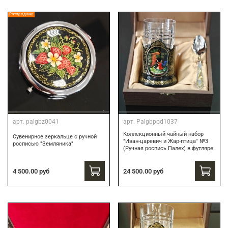
Распродажа
арт.
palgbz0041
арт.
Palgbpod1037
Коллекционный чайный набор
Сувенирное зеркальце с ручной
"Иван-царевич и Жар-птица" №3
росписью "Земляника"
(Ручная роспись Палех) в футляре
24 500.00 руб
4 500.00 руб