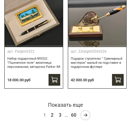
арт.
Palgbn0322
арт.
Zzlatgb02042026
Набор подарочный №0322
Подарок строителю " Сувенирный
"Пшеничное поле" визитница
мастерок" малый на подставке в
персональная, авторучка Parker IM
подарочном футляре
18 000.00 руб
42 000.00 руб
Показать еще
1
2
3
…
60