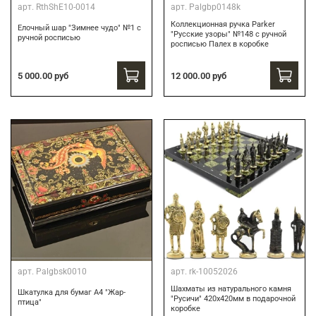
арт.
RthShE10-0014
арт.
Palgbp0148k
Коллекционная ручка Parker
Елочный шар "Зимнее чудо" №1 с
"Русские узоры" №148 с ручной
ручной росписью
росписью Палех в коробке
12 000.00 руб
5 000.00 руб
арт.
Palgbsk0010
арт.
rk-10052026
Шахматы из натурального камня
Шкатулка для бумаг А4 "Жар-
"Русичи" 420х420мм в подарочной
птица"
коробке