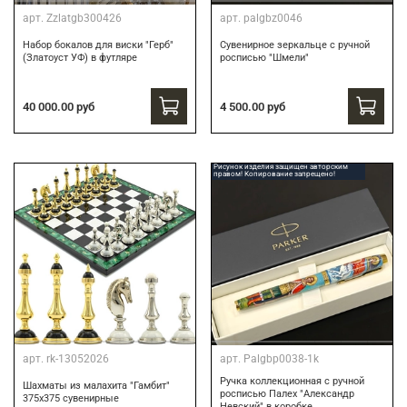
арт.
Zzlatgb300426
арт.
palgbz0046
Набор бокалов для виски "Герб"
Сувенирное зеркальце с ручной
(Златоуст УФ) в футляре
росписью "Шмели"
40 000.00 руб
4 500.00 руб
Рисунок изделия защищен авторским
правом! Копирование запрещено!
арт.
rk-13052026
арт.
Palgbp0038-1k
Ручка коллекционная с ручной
Шахматы из малахита "Гамбит"
росписью Палех "Александр
375х375 сувенирные
Невский" в коробке