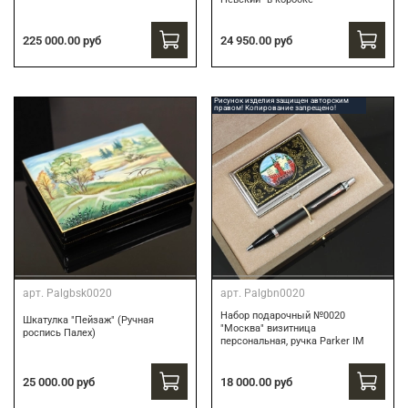
24 950.00 руб
225 000.00 руб
Рисунок изделия защищен авторским
правом! Копирование запрещено!
арт.
Palgbsk0020
арт.
Palgbn0020
Набор подарочный №0020
Шкатулка "Пейзаж" (Ручная
"Москва" визитница
роспись Палех)
персональная, ручка Parker IM
18 000.00 руб
25 000.00 руб