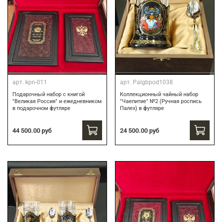
арт.
kpn-011
арт.
Palgbpod1038
Подарочный набор с книгой
Коллекционный чайный набор
"Великая Россия" и ежедневником
"Чаепитие" №2 (Ручная роспись
в подарочном футляре
Палех) в футляре
44 500.00 руб
24 500.00 руб