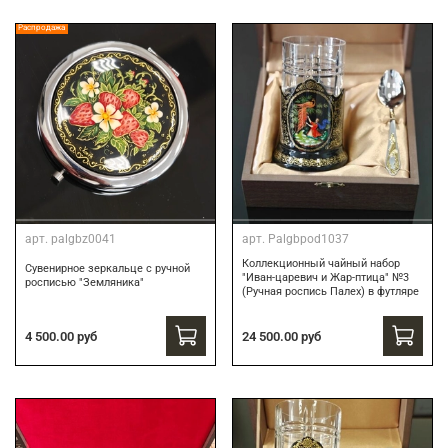
Распродажа
арт.
palgbz0041
арт.
Palgbpod1037
Коллекционный чайный набор
Сувенирное зеркальце с ручной
"Иван-царевич и Жар-птица" №3
росписью "Земляника"
(Ручная роспись Палех) в футляре
24 500.00 руб
4 500.00 руб