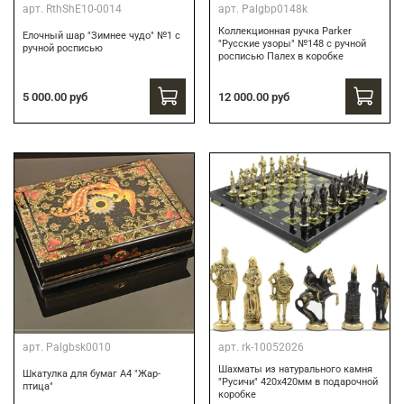
арт.
RthShE10-0014
арт.
Palgbp0148k
Коллекционная ручка Parker
Елочный шар "Зимнее чудо" №1 с
"Русские узоры" №148 с ручной
ручной росписью
росписью Палех в коробке
12 000.00 руб
5 000.00 руб
арт.
Palgbsk0010
арт.
rk-10052026
Шахматы из натурального камня
Шкатулка для бумаг А4 "Жар-
"Русичи" 420х420мм в подарочной
птица"
коробке