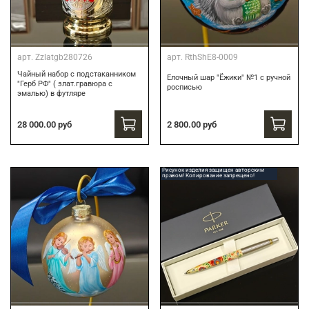
арт.
Zzlatgb280726
арт.
RthShE8-0009
Чайный набор с подстаканником
Елочный шар "Ёжики" №1 с ручной
"Герб РФ" ( злат.гравюра с
росписью
эмалью) в футляре
28 000.00 руб
2 800.00 руб
Рисунок изделия защищен авторским
правом! Копирование запрещено!