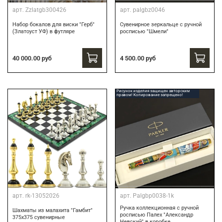
арт.
Zzlatgb300426
арт.
palgbz0046
Набор бокалов для виски "Герб"
Сувенирное зеркальце с ручной
(Златоуст УФ) в футляре
росписью "Шмели"
40 000.00 руб
4 500.00 руб
Рисунок изделия защищен авторским
правом! Копирование запрещено!
арт.
rk-13052026
арт.
Palgbp0038-1k
Ручка коллекционная с ручной
Шахматы из малахита "Гамбит"
росписью Палех "Александр
375х375 сувенирные
Невский" в коробке