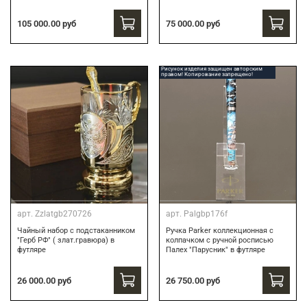
75 000.00 руб
105 000.00 руб
Рисунок изделия защищен авторским
правом! Копирование запрещено!
арт.
Zzlatgb270726
арт.
Palgbp176f
Чайный набор с подстаканником
Ручка Parker коллекционная с
"Герб РФ" ( злат.гравюра) в
колпачком с ручной росписью
футляре
Палех "Парусник" в футляре
26 000.00 руб
26 750.00 руб