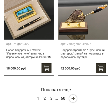
арт.
Palgbn0322
арт.
Zzlatgb02042026
Набор подарочный №0322
Подарок строителю " Сувенирный
"Пшеничное поле" визитница
мастерок" малый на подставке в
персональная, авторучка Parker IM
подарочном футляре
18 000.00 руб
42 000.00 руб
Показать еще
1
2
3
…
60