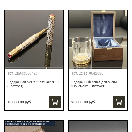
арт.
Zlatgb060426
арт.
Zzlat10042026
Подарочная ручка "Элитная" № 11
Подарочный бокал для виски
(Златоуст)
"Орнамент" (Златоуст)
18 000.00 руб
28 000.00 руб
Рисунок изделия защищен авторским
правом! Копирование запрещено!