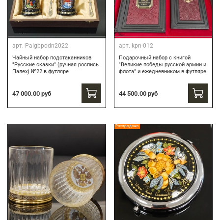
арт.
Palgbpodn2022
арт.
kpn-012
Чайный набор подстаканников
Подарочный набор c книгой
"Русские сказки" (ручная роспись
"Великие победы русской армии и
Палех) №22 в футляре
флота" и ежедневником в футляре
47 000.00 руб
44 500.00 руб
Распродажа