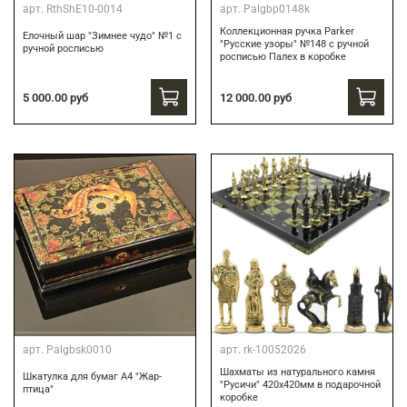
арт.
RthShE10-0014
арт.
Palgbp0148k
Коллекционная ручка Parker
Елочный шар "Зимнее чудо" №1 с
"Русские узоры" №148 с ручной
ручной росписью
росписью Палех в коробке
12 000.00 руб
5 000.00 руб
арт.
Palgbsk0010
арт.
rk-10052026
Шахматы из натурального камня
Шкатулка для бумаг А4 "Жар-
"Русичи" 420х420мм в подарочной
птица"
коробке