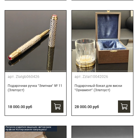
арт.
Zlatgb060426
арт.
Zzlat10042026
Подарочная ручка "Элитная" № 11
Подарочный бокал для виски
(Златоуст)
"Орнамент" (Златоуст)
18 000.00 руб
28 000.00 руб
Рисунок изделия защищен авторским
правом! Копирование запрещено!