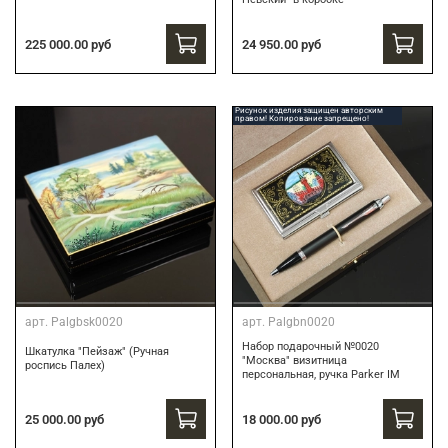
24 950.00 руб
225 000.00 руб
Рисунок изделия защищен авторским
правом! Копирование запрещено!
арт.
Palgbsk0020
арт.
Palgbn0020
Набор подарочный №0020
Шкатулка "Пейзаж" (Ручная
"Москва" визитница
роспись Палех)
персональная, ручка Parker IM
18 000.00 руб
25 000.00 руб