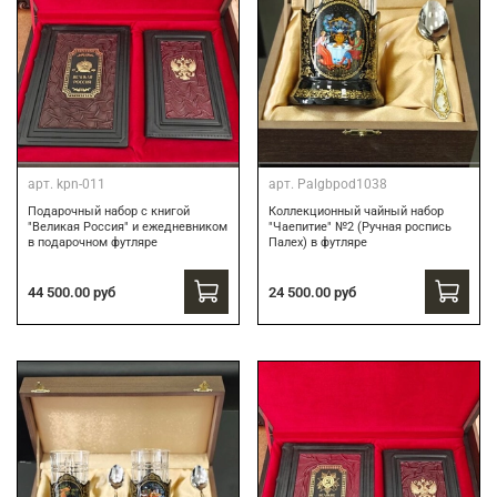
арт.
kpn-011
арт.
Palgbpod1038
Подарочный набор с книгой
Коллекционный чайный набор
"Великая Россия" и ежедневником
"Чаепитие" №2 (Ручная роспись
в подарочном футляре
Палех) в футляре
44 500.00 руб
24 500.00 руб