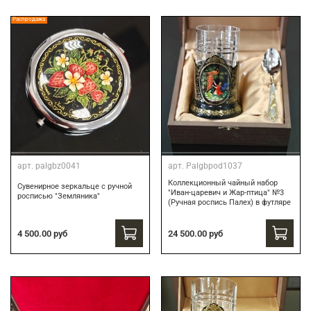
Распродажа
арт.
palgbz0041
арт.
Palgbpod1037
Коллекционный чайный набор
Сувенирное зеркальце с ручной
"Иван-царевич и Жар-птица" №3
росписью "Земляника"
(Ручная роспись Палех) в футляре
24 500.00 руб
4 500.00 руб