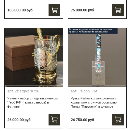
75 000.00 руб
105 000.00 руб
Рисунок изделия защищен авторским
правом! Копирование запрещено!
арт.
Zzlatgb270726
арт.
Palgbp176f
Чайный набор с подстаканником
Ручка Parker коллекционная с
"Герб РФ" ( злат.гравюра) в
колпачком с ручной росписью
футляре
Палех "Парусник" в футляре
26 000.00 руб
26 750.00 руб