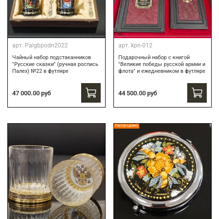
арт.
Palgbpodn2022
арт.
kpn-012
Чайный набор подстаканников
Подарочный набор c книгой
"Русские сказки" (ручная роспись
"Великие победы русской армии и
Палех) №22 в футляре
флота" и ежедневником в футляре
47 000.00 руб
44 500.00 руб
Распродажа