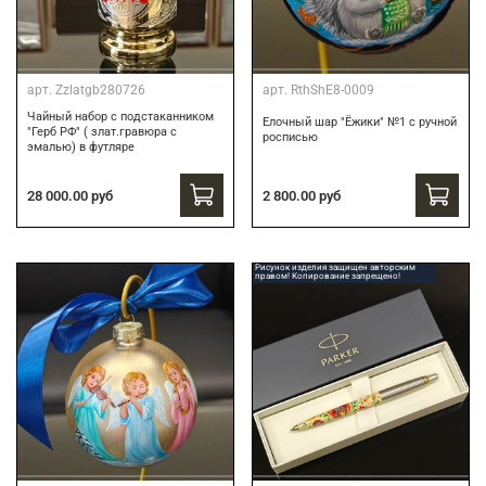
арт.
Zzlatgb280726
арт.
RthShE8-0009
Чайный набор с подстаканником
Елочный шар "Ёжики" №1 с ручной
"Герб РФ" ( злат.гравюра с
росписью
эмалью) в футляре
28 000.00 руб
2 800.00 руб
Рисунок изделия защищен авторским
правом! Копирование запрещено!