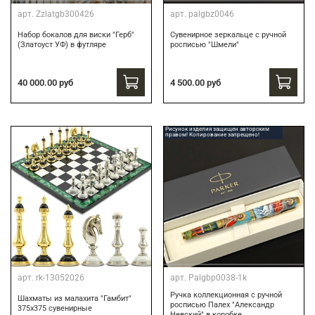
арт.
Zzlatgb300426
арт.
palgbz0046
Набор бокалов для виски "Герб"
Сувенирное зеркальце с ручной
(Златоуст УФ) в футляре
росписью "Шмели"
40 000.00 руб
4 500.00 руб
Рисунок изделия защищен авторским
правом! Копирование запрещено!
арт.
rk-13052026
арт.
Palgbp0038-1k
Ручка коллекционная с ручной
Шахматы из малахита "Гамбит"
росписью Палех "Александр
375х375 сувенирные
Невский" в коробке