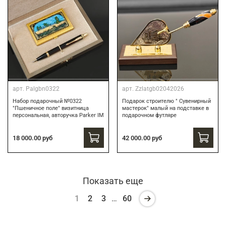
арт.
Palgbn0322
арт.
Zzlatgb02042026
Набор подарочный №0322
Подарок строителю " Сувенирный
"Пшеничное поле" визитница
мастерок" малый на подставке в
персональная, авторучка Parker IM
подарочном футляре
18 000.00 руб
42 000.00 руб
Показать еще
1
2
3
…
60